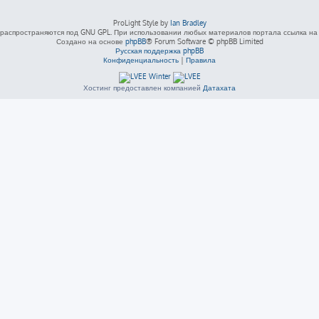
ProLight Style by
Ian Bradley
распространяются под GNU GPL. При использовании любых материалов портала ссылка на L
Создано на основе
phpBB
® Forum Software © phpBB Limited
Русская поддержка phpBB
Конфиденциальность
|
Правила
Хостинг предоставлен компанией
Датахата