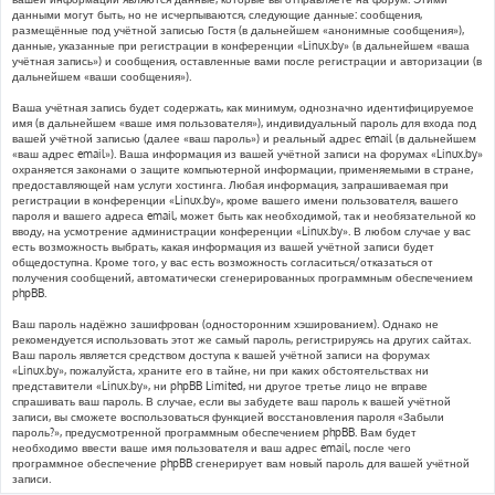
данными могут быть, но не исчерпываются, следующие данные: сообщения,
размещённые под учётной записью Гостя (в дальнейшем «анонимные сообщения»),
данные, указанные при регистрации в конференции «Linux.by» (в дальнейшем «ваша
учётная запись») и сообщения, оставленные вами после регистрации и авторизации (в
дальнейшем «ваши сообщения»).
Ваша учётная запись будет содержать, как минимум, однозначно идентифицируемое
имя (в дальнейшем «ваше имя пользователя»), индивидуальный пароль для входа под
вашей учётной записью (далее «ваш пароль») и реальный адрес email (в дальнейшем
«ваш адрес email»). Ваша информация из вашей учётной записи на форумах «Linux.by»
охраняется законами о защите компьютерной информации, применяемыми в стране,
предоставляющей нам услуги хостинга. Любая информация, запрашиваемая при
регистрации в конференции «Linux.by», кроме вашего имени пользователя, вашего
пароля и вашего адреса email, может быть как необходимой, так и необязательной ко
вводу, на усмотрение администрации конференции «Linux.by». В любом случае у вас
есть возможность выбрать, какая информация из вашей учётной записи будет
общедоступна. Кроме того, у вас есть возможность согласиться/отказаться от
получения сообщений, автоматически сгенерированных программным обеспечением
phpBB.
Ваш пароль надёжно зашифрован (односторонним хэшированием). Однако не
рекомендуется использовать этот же самый пароль, регистрируясь на других сайтах.
Ваш пароль является средством доступа к вашей учётной записи на форумах
«Linux.by», пожалуйста, храните его в тайне, ни при каких обстоятельствах ни
представители «Linux.by», ни phpBB Limited, ни другое третье лицо не вправе
спрашивать ваш пароль. В случае, если вы забудете ваш пароль к вашей учётной
записи, вы сможете воспользоваться функцией восстановления пароля «Забыли
пароль?», предусмотренной программным обеспечением phpBB. Вам будет
необходимо ввести ваше имя пользователя и ваш адрес email, после чего
программное обеспечение phpBB сгенерирует вам новый пароль для вашей учётной
записи.