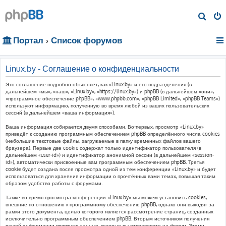
П
о
Портал
Список форумов
и
с
к
Linux.by - Соглашение о конфиденциальности
Это соглашение подробно объясняет, как «Linux.by» и его подразделения (в
дальнейшем «мы», «наш», «Linux.by», «https://linux.by») и phpBB (в дальнейшем «они»,
«программное обеспечение phpBB», «www.phpbb.com», «phpBB Limited», «phpBB Teams»)
используют информацию, полученную во время любой из ваших пользовательских
сессий (в дальнейшем «ваша информация»).
Ваша информация собирается двумя способами. Во-первых, просмотр «Linux.by»
приведёт к созданию программным обеспечением phpBB определённого числа cookies
(небольшие текстовые файлы, загружаемые в папку временных файлов вашего
браузера). Первые две cookie содержат только идентификатор пользователя (в
дальнейшем «user-id») и идентификатор анонимной сессии (в дальнейшем «session-
id»), автоматически присвоенные вам программным обеспечением phpBB. Третья
cookie будет создана после просмотра одной из тем конференции «Linux.by» и будет
использоваться для хранения информации о прочтённых вами темах, повышая таким
образом удобство работы с форумами.
Также во время просмотра конференции «Linux.by» мы можем установить cookies,
внешние по отношению к программному обеспечению phpBB, однако они выходят за
рамки этого документа, целью которого является рассмотрение страниц, созданных
исключительно программным обеспечением phpBB. Вторым источником получения
вашей информации являются данные, которые вы отправляете на форум. Этими