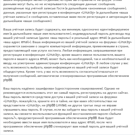
данными могут быть, но не исчерпываются, следующие данные: сообщения,
размещённые под учётной записью Гостя (в дальнейшем «анонимные сообщения»),
данные, указанные при регистрации в конференции «Linux.by» (в дальнейшем «ваша
учётная запись») и сообщения, оставленные вами после регистрации и авторизации (в
дальнейшем «ваши сообщения»).
Ваша учётная запись будет содержать, как минимум, однозначно идентифицируемое
имя (в дальнейшем «ваше имя пользователя»), индивидуальный пароль для входа под
вашей учётной записью (далее «ваш пароль») и реальный адрес email (в дальнейшем
«ваш адрес email»). Ваша информация из вашей учётной записи на форумах «Linux.by»
охраняется законами о защите компьютерной информации, применяемыми в стране,
предоставляющей нам услуги хостинга. Любая информация, запрашиваемая при
регистрации в конференции «Linux.by», кроме вашего имени пользователя, вашего
пароля и вашего адреса email, может быть как необходимой, так и необязательной ко
вводу, на усмотрение администрации конференции «Linux.by». В любом случае у вас
есть возможность выбрать, какая информация из вашей учётной записи будет
общедоступна. Кроме того, у вас есть возможность согласиться/отказаться от
получения сообщений, автоматически сгенерированных программным обеспечением
phpBB.
Ваш пароль надёжно зашифрован (односторонним хэшированием). Однако не
рекомендуется использовать этот же самый пароль, регистрируясь на других сайтах.
Ваш пароль является средством доступа к вашей учётной записи на форумах
«Linux.by», пожалуйста, храните его в тайне, ни при каких обстоятельствах ни
представители «Linux.by», ни phpBB Limited, ни другое третье лицо не вправе
спрашивать ваш пароль. В случае, если вы забудете ваш пароль к вашей учётной
записи, вы сможете воспользоваться функцией восстановления пароля «Забыли
пароль?», предусмотренной программным обеспечением phpBB. Вам будет
необходимо ввести ваше имя пользователя и ваш адрес email, после чего
программное обеспечение phpBB сгенерирует вам новый пароль для вашей учётной
записи.