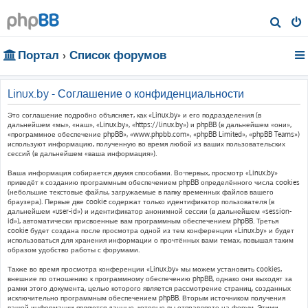
П
о
Портал
Список форумов
и
с
к
Linux.by - Соглашение о конфиденциальности
Это соглашение подробно объясняет, как «Linux.by» и его подразделения (в
дальнейшем «мы», «наш», «Linux.by», «https://linux.by») и phpBB (в дальнейшем «они»,
«программное обеспечение phpBB», «www.phpbb.com», «phpBB Limited», «phpBB Teams»)
используют информацию, полученную во время любой из ваших пользовательских
сессий (в дальнейшем «ваша информация»).
Ваша информация собирается двумя способами. Во-первых, просмотр «Linux.by»
приведёт к созданию программным обеспечением phpBB определённого числа cookies
(небольшие текстовые файлы, загружаемые в папку временных файлов вашего
браузера). Первые две cookie содержат только идентификатор пользователя (в
дальнейшем «user-id») и идентификатор анонимной сессии (в дальнейшем «session-
id»), автоматически присвоенные вам программным обеспечением phpBB. Третья
cookie будет создана после просмотра одной из тем конференции «Linux.by» и будет
использоваться для хранения информации о прочтённых вами темах, повышая таким
образом удобство работы с форумами.
Также во время просмотра конференции «Linux.by» мы можем установить cookies,
внешние по отношению к программному обеспечению phpBB, однако они выходят за
рамки этого документа, целью которого является рассмотрение страниц, созданных
исключительно программным обеспечением phpBB. Вторым источником получения
вашей информации являются данные, которые вы отправляете на форум. Этими