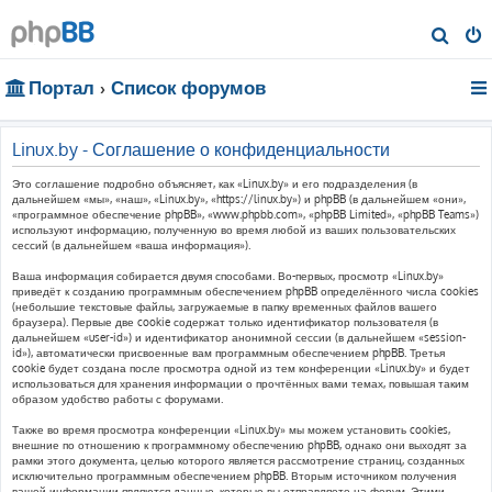
П
о
Портал
Список форумов
и
с
к
Linux.by - Соглашение о конфиденциальности
Это соглашение подробно объясняет, как «Linux.by» и его подразделения (в
дальнейшем «мы», «наш», «Linux.by», «https://linux.by») и phpBB (в дальнейшем «они»,
«программное обеспечение phpBB», «www.phpbb.com», «phpBB Limited», «phpBB Teams»)
используют информацию, полученную во время любой из ваших пользовательских
сессий (в дальнейшем «ваша информация»).
Ваша информация собирается двумя способами. Во-первых, просмотр «Linux.by»
приведёт к созданию программным обеспечением phpBB определённого числа cookies
(небольшие текстовые файлы, загружаемые в папку временных файлов вашего
браузера). Первые две cookie содержат только идентификатор пользователя (в
дальнейшем «user-id») и идентификатор анонимной сессии (в дальнейшем «session-
id»), автоматически присвоенные вам программным обеспечением phpBB. Третья
cookie будет создана после просмотра одной из тем конференции «Linux.by» и будет
использоваться для хранения информации о прочтённых вами темах, повышая таким
образом удобство работы с форумами.
Также во время просмотра конференции «Linux.by» мы можем установить cookies,
внешние по отношению к программному обеспечению phpBB, однако они выходят за
рамки этого документа, целью которого является рассмотрение страниц, созданных
исключительно программным обеспечением phpBB. Вторым источником получения
вашей информации являются данные, которые вы отправляете на форум. Этими