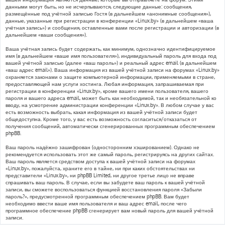
данными могут быть, но не исчерпываются, следующие данные: сообщения,
размещённые под учётной записью Гостя (в дальнейшем «анонимные сообщения»),
данные, указанные при регистрации в конференции «Linux.by» (в дальнейшем «ваша
учётная запись») и сообщения, оставленные вами после регистрации и авторизации (в
дальнейшем «ваши сообщения»).
Ваша учётная запись будет содержать, как минимум, однозначно идентифицируемое
имя (в дальнейшем «ваше имя пользователя»), индивидуальный пароль для входа под
вашей учётной записью (далее «ваш пароль») и реальный адрес email (в дальнейшем
«ваш адрес email»). Ваша информация из вашей учётной записи на форумах «Linux.by»
охраняется законами о защите компьютерной информации, применяемыми в стране,
предоставляющей нам услуги хостинга. Любая информация, запрашиваемая при
регистрации в конференции «Linux.by», кроме вашего имени пользователя, вашего
пароля и вашего адреса email, может быть как необходимой, так и необязательной ко
вводу, на усмотрение администрации конференции «Linux.by». В любом случае у вас
есть возможность выбрать, какая информация из вашей учётной записи будет
общедоступна. Кроме того, у вас есть возможность согласиться/отказаться от
получения сообщений, автоматически сгенерированных программным обеспечением
phpBB.
Ваш пароль надёжно зашифрован (односторонним хэшированием). Однако не
рекомендуется использовать этот же самый пароль, регистрируясь на других сайтах.
Ваш пароль является средством доступа к вашей учётной записи на форумах
«Linux.by», пожалуйста, храните его в тайне, ни при каких обстоятельствах ни
представители «Linux.by», ни phpBB Limited, ни другое третье лицо не вправе
спрашивать ваш пароль. В случае, если вы забудете ваш пароль к вашей учётной
записи, вы сможете воспользоваться функцией восстановления пароля «Забыли
пароль?», предусмотренной программным обеспечением phpBB. Вам будет
необходимо ввести ваше имя пользователя и ваш адрес email, после чего
программное обеспечение phpBB сгенерирует вам новый пароль для вашей учётной
записи.