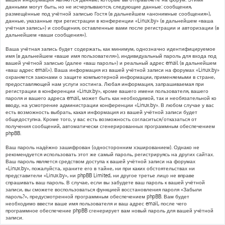
данными могут быть, но не исчерпываются, следующие данные: сообщения,
размещённые под учётной записью Гостя (в дальнейшем «анонимные сообщения»),
данные, указанные при регистрации в конференции «Linux.by» (в дальнейшем «ваша
учётная запись») и сообщения, оставленные вами после регистрации и авторизации (в
дальнейшем «ваши сообщения»).
Ваша учётная запись будет содержать, как минимум, однозначно идентифицируемое
имя (в дальнейшем «ваше имя пользователя»), индивидуальный пароль для входа под
вашей учётной записью (далее «ваш пароль») и реальный адрес email (в дальнейшем
«ваш адрес email»). Ваша информация из вашей учётной записи на форумах «Linux.by»
охраняется законами о защите компьютерной информации, применяемыми в стране,
предоставляющей нам услуги хостинга. Любая информация, запрашиваемая при
регистрации в конференции «Linux.by», кроме вашего имени пользователя, вашего
пароля и вашего адреса email, может быть как необходимой, так и необязательной ко
вводу, на усмотрение администрации конференции «Linux.by». В любом случае у вас
есть возможность выбрать, какая информация из вашей учётной записи будет
общедоступна. Кроме того, у вас есть возможность согласиться/отказаться от
получения сообщений, автоматически сгенерированных программным обеспечением
phpBB.
Ваш пароль надёжно зашифрован (односторонним хэшированием). Однако не
рекомендуется использовать этот же самый пароль, регистрируясь на других сайтах.
Ваш пароль является средством доступа к вашей учётной записи на форумах
«Linux.by», пожалуйста, храните его в тайне, ни при каких обстоятельствах ни
представители «Linux.by», ни phpBB Limited, ни другое третье лицо не вправе
спрашивать ваш пароль. В случае, если вы забудете ваш пароль к вашей учётной
записи, вы сможете воспользоваться функцией восстановления пароля «Забыли
пароль?», предусмотренной программным обеспечением phpBB. Вам будет
необходимо ввести ваше имя пользователя и ваш адрес email, после чего
программное обеспечение phpBB сгенерирует вам новый пароль для вашей учётной
записи.