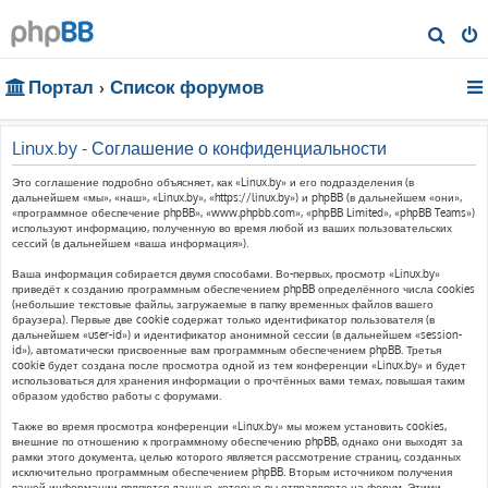
П
о
Портал
Список форумов
и
с
к
Linux.by - Соглашение о конфиденциальности
Это соглашение подробно объясняет, как «Linux.by» и его подразделения (в
дальнейшем «мы», «наш», «Linux.by», «https://linux.by») и phpBB (в дальнейшем «они»,
«программное обеспечение phpBB», «www.phpbb.com», «phpBB Limited», «phpBB Teams»)
используют информацию, полученную во время любой из ваших пользовательских
сессий (в дальнейшем «ваша информация»).
Ваша информация собирается двумя способами. Во-первых, просмотр «Linux.by»
приведёт к созданию программным обеспечением phpBB определённого числа cookies
(небольшие текстовые файлы, загружаемые в папку временных файлов вашего
браузера). Первые две cookie содержат только идентификатор пользователя (в
дальнейшем «user-id») и идентификатор анонимной сессии (в дальнейшем «session-
id»), автоматически присвоенные вам программным обеспечением phpBB. Третья
cookie будет создана после просмотра одной из тем конференции «Linux.by» и будет
использоваться для хранения информации о прочтённых вами темах, повышая таким
образом удобство работы с форумами.
Также во время просмотра конференции «Linux.by» мы можем установить cookies,
внешние по отношению к программному обеспечению phpBB, однако они выходят за
рамки этого документа, целью которого является рассмотрение страниц, созданных
исключительно программным обеспечением phpBB. Вторым источником получения
вашей информации являются данные, которые вы отправляете на форум. Этими