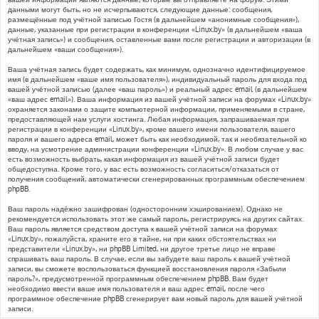
данными могут быть, но не исчерпываются, следующие данные: сообщения,
размещённые под учётной записью Гостя (в дальнейшем «анонимные сообщения»),
данные, указанные при регистрации в конференции «Linux.by» (в дальнейшем «ваша
учётная запись») и сообщения, оставленные вами после регистрации и авторизации (в
дальнейшем «ваши сообщения»).
Ваша учётная запись будет содержать, как минимум, однозначно идентифицируемое
имя (в дальнейшем «ваше имя пользователя»), индивидуальный пароль для входа под
вашей учётной записью (далее «ваш пароль») и реальный адрес email (в дальнейшем
«ваш адрес email»). Ваша информация из вашей учётной записи на форумах «Linux.by»
охраняется законами о защите компьютерной информации, применяемыми в стране,
предоставляющей нам услуги хостинга. Любая информация, запрашиваемая при
регистрации в конференции «Linux.by», кроме вашего имени пользователя, вашего
пароля и вашего адреса email, может быть как необходимой, так и необязательной ко
вводу, на усмотрение администрации конференции «Linux.by». В любом случае у вас
есть возможность выбрать, какая информация из вашей учётной записи будет
общедоступна. Кроме того, у вас есть возможность согласиться/отказаться от
получения сообщений, автоматически сгенерированных программным обеспечением
phpBB.
Ваш пароль надёжно зашифрован (односторонним хэшированием). Однако не
рекомендуется использовать этот же самый пароль, регистрируясь на других сайтах.
Ваш пароль является средством доступа к вашей учётной записи на форумах
«Linux.by», пожалуйста, храните его в тайне, ни при каких обстоятельствах ни
представители «Linux.by», ни phpBB Limited, ни другое третье лицо не вправе
спрашивать ваш пароль. В случае, если вы забудете ваш пароль к вашей учётной
записи, вы сможете воспользоваться функцией восстановления пароля «Забыли
пароль?», предусмотренной программным обеспечением phpBB. Вам будет
необходимо ввести ваше имя пользователя и ваш адрес email, после чего
программное обеспечение phpBB сгенерирует вам новый пароль для вашей учётной
записи.