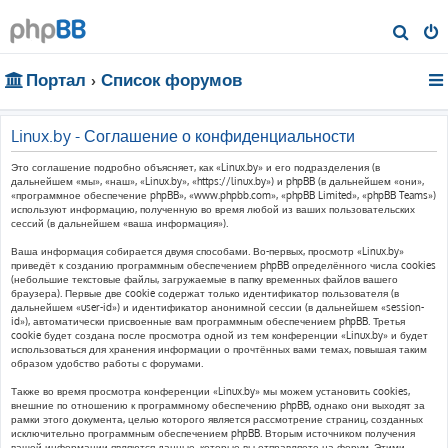
П
о
Портал
Список форумов
и
с
к
Linux.by - Соглашение о конфиденциальности
Это соглашение подробно объясняет, как «Linux.by» и его подразделения (в
дальнейшем «мы», «наш», «Linux.by», «https://linux.by») и phpBB (в дальнейшем «они»,
«программное обеспечение phpBB», «www.phpbb.com», «phpBB Limited», «phpBB Teams»)
используют информацию, полученную во время любой из ваших пользовательских
сессий (в дальнейшем «ваша информация»).
Ваша информация собирается двумя способами. Во-первых, просмотр «Linux.by»
приведёт к созданию программным обеспечением phpBB определённого числа cookies
(небольшие текстовые файлы, загружаемые в папку временных файлов вашего
браузера). Первые две cookie содержат только идентификатор пользователя (в
дальнейшем «user-id») и идентификатор анонимной сессии (в дальнейшем «session-
id»), автоматически присвоенные вам программным обеспечением phpBB. Третья
cookie будет создана после просмотра одной из тем конференции «Linux.by» и будет
использоваться для хранения информации о прочтённых вами темах, повышая таким
образом удобство работы с форумами.
Также во время просмотра конференции «Linux.by» мы можем установить cookies,
внешние по отношению к программному обеспечению phpBB, однако они выходят за
рамки этого документа, целью которого является рассмотрение страниц, созданных
исключительно программным обеспечением phpBB. Вторым источником получения
вашей информации являются данные, которые вы отправляете на форум. Этими