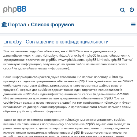
П
о
Портал
Список форумов
и
с
к
Linux.by - Соглашение о конфиденциальности
Это соглашение подробно объясняет, как «Linux.by» и его подразделения (в
дальнейшем «мы», «наш», «Linux.by», «https://linux.by») и phpBB (в дальнейшем «они»,
«программное обеспечение phpBB», «www.phpbb.com», «phpBB Limited», «phpBB Teams»)
используют информацию, полученную во время любой из ваших пользовательских
сессий (в дальнейшем «ваша информация»).
Ваша информация собирается двумя способами. Во-первых, просмотр «Linux.by»
приведёт к созданию программным обеспечением phpBB определённого числа cookies
(небольшие текстовые файлы, загружаемые в папку временных файлов вашего
браузера). Первые две cookie содержат только идентификатор пользователя (в
дальнейшем «user-id») и идентификатор анонимной сессии (в дальнейшем «session-
id»), автоматически присвоенные вам программным обеспечением phpBB. Третья
cookie будет создана после просмотра одной из тем конференции «Linux.by» и будет
использоваться для хранения информации о прочтённых вами темах, повышая таким
образом удобство работы с форумами.
Также во время просмотра конференции «Linux.by» мы можем установить cookies,
внешние по отношению к программному обеспечению phpBB, однако они выходят за
рамки этого документа, целью которого является рассмотрение страниц, созданных
исключительно программным обеспечением phpBB. Вторым источником получения
вашей информации являются данные, которые вы отправляете на форум. Этими