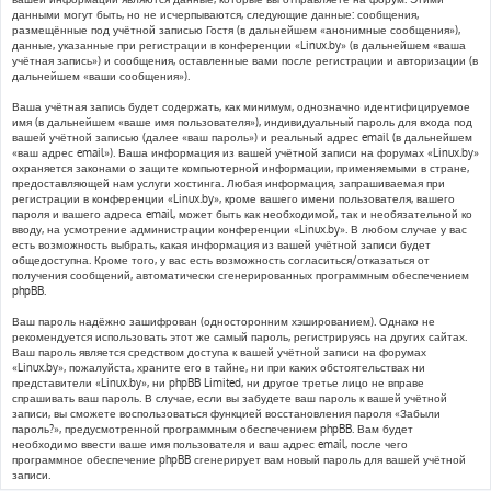
данными могут быть, но не исчерпываются, следующие данные: сообщения,
размещённые под учётной записью Гостя (в дальнейшем «анонимные сообщения»),
данные, указанные при регистрации в конференции «Linux.by» (в дальнейшем «ваша
учётная запись») и сообщения, оставленные вами после регистрации и авторизации (в
дальнейшем «ваши сообщения»).
Ваша учётная запись будет содержать, как минимум, однозначно идентифицируемое
имя (в дальнейшем «ваше имя пользователя»), индивидуальный пароль для входа под
вашей учётной записью (далее «ваш пароль») и реальный адрес email (в дальнейшем
«ваш адрес email»). Ваша информация из вашей учётной записи на форумах «Linux.by»
охраняется законами о защите компьютерной информации, применяемыми в стране,
предоставляющей нам услуги хостинга. Любая информация, запрашиваемая при
регистрации в конференции «Linux.by», кроме вашего имени пользователя, вашего
пароля и вашего адреса email, может быть как необходимой, так и необязательной ко
вводу, на усмотрение администрации конференции «Linux.by». В любом случае у вас
есть возможность выбрать, какая информация из вашей учётной записи будет
общедоступна. Кроме того, у вас есть возможность согласиться/отказаться от
получения сообщений, автоматически сгенерированных программным обеспечением
phpBB.
Ваш пароль надёжно зашифрован (односторонним хэшированием). Однако не
рекомендуется использовать этот же самый пароль, регистрируясь на других сайтах.
Ваш пароль является средством доступа к вашей учётной записи на форумах
«Linux.by», пожалуйста, храните его в тайне, ни при каких обстоятельствах ни
представители «Linux.by», ни phpBB Limited, ни другое третье лицо не вправе
спрашивать ваш пароль. В случае, если вы забудете ваш пароль к вашей учётной
записи, вы сможете воспользоваться функцией восстановления пароля «Забыли
пароль?», предусмотренной программным обеспечением phpBB. Вам будет
необходимо ввести ваше имя пользователя и ваш адрес email, после чего
программное обеспечение phpBB сгенерирует вам новый пароль для вашей учётной
записи.