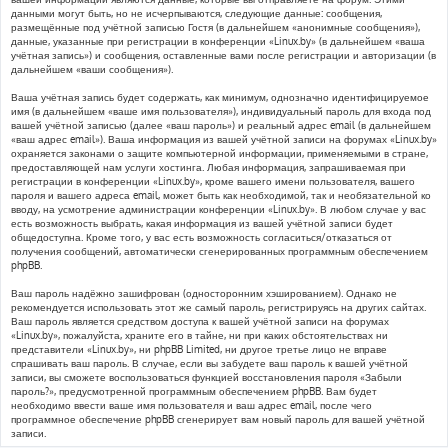
данными могут быть, но не исчерпываются, следующие данные: сообщения,
размещённые под учётной записью Гостя (в дальнейшем «анонимные сообщения»),
данные, указанные при регистрации в конференции «Linux.by» (в дальнейшем «ваша
учётная запись») и сообщения, оставленные вами после регистрации и авторизации (в
дальнейшем «ваши сообщения»).
Ваша учётная запись будет содержать, как минимум, однозначно идентифицируемое
имя (в дальнейшем «ваше имя пользователя»), индивидуальный пароль для входа под
вашей учётной записью (далее «ваш пароль») и реальный адрес email (в дальнейшем
«ваш адрес email»). Ваша информация из вашей учётной записи на форумах «Linux.by»
охраняется законами о защите компьютерной информации, применяемыми в стране,
предоставляющей нам услуги хостинга. Любая информация, запрашиваемая при
регистрации в конференции «Linux.by», кроме вашего имени пользователя, вашего
пароля и вашего адреса email, может быть как необходимой, так и необязательной ко
вводу, на усмотрение администрации конференции «Linux.by». В любом случае у вас
есть возможность выбрать, какая информация из вашей учётной записи будет
общедоступна. Кроме того, у вас есть возможность согласиться/отказаться от
получения сообщений, автоматически сгенерированных программным обеспечением
phpBB.
Ваш пароль надёжно зашифрован (односторонним хэшированием). Однако не
рекомендуется использовать этот же самый пароль, регистрируясь на других сайтах.
Ваш пароль является средством доступа к вашей учётной записи на форумах
«Linux.by», пожалуйста, храните его в тайне, ни при каких обстоятельствах ни
представители «Linux.by», ни phpBB Limited, ни другое третье лицо не вправе
спрашивать ваш пароль. В случае, если вы забудете ваш пароль к вашей учётной
записи, вы сможете воспользоваться функцией восстановления пароля «Забыли
пароль?», предусмотренной программным обеспечением phpBB. Вам будет
необходимо ввести ваше имя пользователя и ваш адрес email, после чего
программное обеспечение phpBB сгенерирует вам новый пароль для вашей учётной
записи.