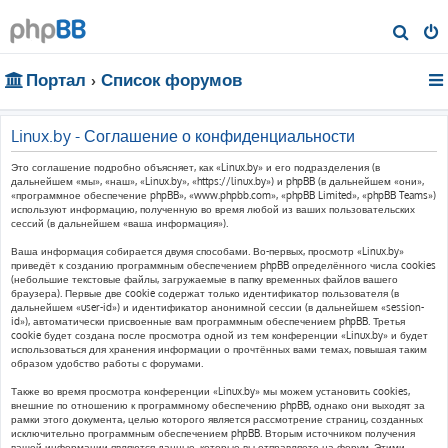
П
о
Портал
Список форумов
и
с
к
Linux.by - Соглашение о конфиденциальности
Это соглашение подробно объясняет, как «Linux.by» и его подразделения (в
дальнейшем «мы», «наш», «Linux.by», «https://linux.by») и phpBB (в дальнейшем «они»,
«программное обеспечение phpBB», «www.phpbb.com», «phpBB Limited», «phpBB Teams»)
используют информацию, полученную во время любой из ваших пользовательских
сессий (в дальнейшем «ваша информация»).
Ваша информация собирается двумя способами. Во-первых, просмотр «Linux.by»
приведёт к созданию программным обеспечением phpBB определённого числа cookies
(небольшие текстовые файлы, загружаемые в папку временных файлов вашего
браузера). Первые две cookie содержат только идентификатор пользователя (в
дальнейшем «user-id») и идентификатор анонимной сессии (в дальнейшем «session-
id»), автоматически присвоенные вам программным обеспечением phpBB. Третья
cookie будет создана после просмотра одной из тем конференции «Linux.by» и будет
использоваться для хранения информации о прочтённых вами темах, повышая таким
образом удобство работы с форумами.
Также во время просмотра конференции «Linux.by» мы можем установить cookies,
внешние по отношению к программному обеспечению phpBB, однако они выходят за
рамки этого документа, целью которого является рассмотрение страниц, созданных
исключительно программным обеспечением phpBB. Вторым источником получения
вашей информации являются данные, которые вы отправляете на форум. Этими