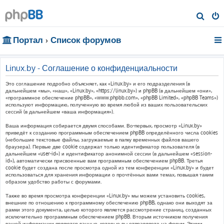
П
о
Портал
Список форумов
и
с
к
Linux.by - Соглашение о конфиденциальности
Это соглашение подробно объясняет, как «Linux.by» и его подразделения (в
дальнейшем «мы», «наш», «Linux.by», «https://linux.by») и phpBB (в дальнейшем «они»,
«программное обеспечение phpBB», «www.phpbb.com», «phpBB Limited», «phpBB Teams»)
используют информацию, полученную во время любой из ваших пользовательских
сессий (в дальнейшем «ваша информация»).
Ваша информация собирается двумя способами. Во-первых, просмотр «Linux.by»
приведёт к созданию программным обеспечением phpBB определённого числа cookies
(небольшие текстовые файлы, загружаемые в папку временных файлов вашего
браузера). Первые две cookie содержат только идентификатор пользователя (в
дальнейшем «user-id») и идентификатор анонимной сессии (в дальнейшем «session-
id»), автоматически присвоенные вам программным обеспечением phpBB. Третья
cookie будет создана после просмотра одной из тем конференции «Linux.by» и будет
использоваться для хранения информации о прочтённых вами темах, повышая таким
образом удобство работы с форумами.
Также во время просмотра конференции «Linux.by» мы можем установить cookies,
внешние по отношению к программному обеспечению phpBB, однако они выходят за
рамки этого документа, целью которого является рассмотрение страниц, созданных
исключительно программным обеспечением phpBB. Вторым источником получения
вашей информации являются данные, которые вы отправляете на форум. Этими