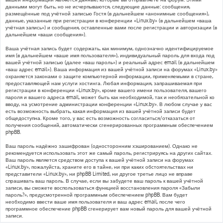
данными могут быть, но не исчерпываются, следующие данные: сообщения,
размещённые под учётной записью Гостя (в дальнейшем «анонимные сообщения»),
данные, указанные при регистрации в конференции «Linux.by» (в дальнейшем «ваша
учётная запись») и сообщения, оставленные вами после регистрации и авторизации (в
дальнейшем «ваши сообщения»).
Ваша учётная запись будет содержать, как минимум, однозначно идентифицируемое
имя (в дальнейшем «ваше имя пользователя»), индивидуальный пароль для входа под
вашей учётной записью (далее «ваш пароль») и реальный адрес email (в дальнейшем
«ваш адрес email»). Ваша информация из вашей учётной записи на форумах «Linux.by»
охраняется законами о защите компьютерной информации, применяемыми в стране,
предоставляющей нам услуги хостинга. Любая информация, запрашиваемая при
регистрации в конференции «Linux.by», кроме вашего имени пользователя, вашего
пароля и вашего адреса email, может быть как необходимой, так и необязательной ко
вводу, на усмотрение администрации конференции «Linux.by». В любом случае у вас
есть возможность выбрать, какая информация из вашей учётной записи будет
общедоступна. Кроме того, у вас есть возможность согласиться/отказаться от
получения сообщений, автоматически сгенерированных программным обеспечением
phpBB.
Ваш пароль надёжно зашифрован (односторонним хэшированием). Однако не
рекомендуется использовать этот же самый пароль, регистрируясь на других сайтах.
Ваш пароль является средством доступа к вашей учётной записи на форумах
«Linux.by», пожалуйста, храните его в тайне, ни при каких обстоятельствах ни
представители «Linux.by», ни phpBB Limited, ни другое третье лицо не вправе
спрашивать ваш пароль. В случае, если вы забудете ваш пароль к вашей учётной
записи, вы сможете воспользоваться функцией восстановления пароля «Забыли
пароль?», предусмотренной программным обеспечением phpBB. Вам будет
необходимо ввести ваше имя пользователя и ваш адрес email, после чего
программное обеспечение phpBB сгенерирует вам новый пароль для вашей учётной
записи.