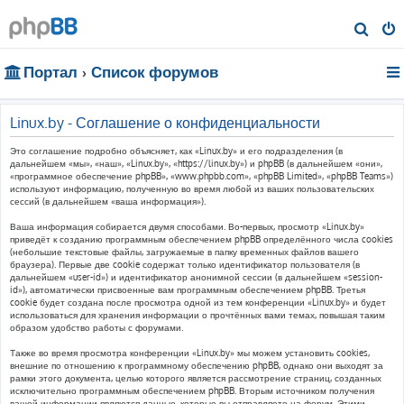
П
о
Портал
Список форумов
и
с
к
Linux.by - Соглашение о конфиденциальности
Это соглашение подробно объясняет, как «Linux.by» и его подразделения (в
дальнейшем «мы», «наш», «Linux.by», «https://linux.by») и phpBB (в дальнейшем «они»,
«программное обеспечение phpBB», «www.phpbb.com», «phpBB Limited», «phpBB Teams»)
используют информацию, полученную во время любой из ваших пользовательских
сессий (в дальнейшем «ваша информация»).
Ваша информация собирается двумя способами. Во-первых, просмотр «Linux.by»
приведёт к созданию программным обеспечением phpBB определённого числа cookies
(небольшие текстовые файлы, загружаемые в папку временных файлов вашего
браузера). Первые две cookie содержат только идентификатор пользователя (в
дальнейшем «user-id») и идентификатор анонимной сессии (в дальнейшем «session-
id»), автоматически присвоенные вам программным обеспечением phpBB. Третья
cookie будет создана после просмотра одной из тем конференции «Linux.by» и будет
использоваться для хранения информации о прочтённых вами темах, повышая таким
образом удобство работы с форумами.
Также во время просмотра конференции «Linux.by» мы можем установить cookies,
внешние по отношению к программному обеспечению phpBB, однако они выходят за
рамки этого документа, целью которого является рассмотрение страниц, созданных
исключительно программным обеспечением phpBB. Вторым источником получения
вашей информации являются данные, которые вы отправляете на форум. Этими