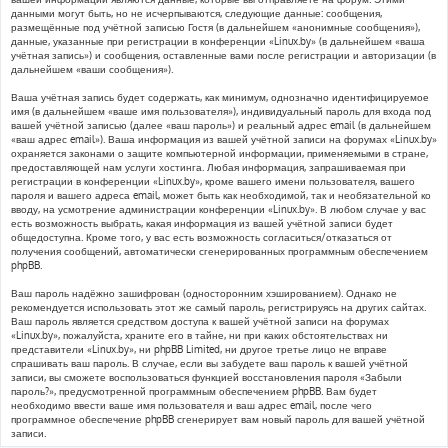
данными могут быть, но не исчерпываются, следующие данные: сообщения,
размещённые под учётной записью Гостя (в дальнейшем «анонимные сообщения»),
данные, указанные при регистрации в конференции «Linux.by» (в дальнейшем «ваша
учётная запись») и сообщения, оставленные вами после регистрации и авторизации (в
дальнейшем «ваши сообщения»).
Ваша учётная запись будет содержать, как минимум, однозначно идентифицируемое
имя (в дальнейшем «ваше имя пользователя»), индивидуальный пароль для входа под
вашей учётной записью (далее «ваш пароль») и реальный адрес email (в дальнейшем
«ваш адрес email»). Ваша информация из вашей учётной записи на форумах «Linux.by»
охраняется законами о защите компьютерной информации, применяемыми в стране,
предоставляющей нам услуги хостинга. Любая информация, запрашиваемая при
регистрации в конференции «Linux.by», кроме вашего имени пользователя, вашего
пароля и вашего адреса email, может быть как необходимой, так и необязательной ко
вводу, на усмотрение администрации конференции «Linux.by». В любом случае у вас
есть возможность выбрать, какая информация из вашей учётной записи будет
общедоступна. Кроме того, у вас есть возможность согласиться/отказаться от
получения сообщений, автоматически сгенерированных программным обеспечением
phpBB.
Ваш пароль надёжно зашифрован (односторонним хэшированием). Однако не
рекомендуется использовать этот же самый пароль, регистрируясь на других сайтах.
Ваш пароль является средством доступа к вашей учётной записи на форумах
«Linux.by», пожалуйста, храните его в тайне, ни при каких обстоятельствах ни
представители «Linux.by», ни phpBB Limited, ни другое третье лицо не вправе
спрашивать ваш пароль. В случае, если вы забудете ваш пароль к вашей учётной
записи, вы сможете воспользоваться функцией восстановления пароля «Забыли
пароль?», предусмотренной программным обеспечением phpBB. Вам будет
необходимо ввести ваше имя пользователя и ваш адрес email, после чего
программное обеспечение phpBB сгенерирует вам новый пароль для вашей учётной
записи.