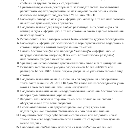
сообщения, грубые по тону и содержанию.
Призывы к нарушению действующего законодательства, высказывания
расистского характера, разжигание межнациональной розни и всего
прочего, что попадает под действие УК РБ или УК РФ.
Размещать заведомо ложную информацию, клевету, а также использовать
нечестные приемы ведения дискуссий.
Создавать темы, содержащие любую рекламную, антирекламную или
коммерческую информацию, а также ссылки на сайты с целью повышения
их посещаемости.
Использовать сленг, который может быть непонятен другим собеседникам.
Размещать информацию эротического и порнографического содержания,
ссылки и пароли к сайтам вышеуказанной тематики.
Писать бессмысленнyю или малосодеpжательнyю инфоpмацию, не
несущую смысловой нагрузки; Флеймить в тематических разделах;
использовать форум в качестве чата.
Чрезмерное использование графических смайликов и тега цитирования.
Вставлять в сообщение рисунок разрешением более 640x480 или
размером более 40Кб. Такие рисунки разрешено указывать только в виде
ссылки.
Создавать темы, имеющие в названии или содержании непрерывный
текст, состоящий из ЗАГЛАВНЫХ букв. Уважайте своих собеседников, у них
может сложиться мнение, что Вы на них кричите.
Создавать темы, имеющие несодержательные названия, бессмысленные
наборы букв, символьные украшения.
Задавать свой вопрос в открытой теме, если только он не связан с
обсуждаемым в этой теме вопросом.
Безосновательные и неаргументированные утверждения, не
подтвержденные фактами. Упомяните, чей это опыт или мнение.
Поднимать свою тему добавлением сообщений или создавать новые
темы с таким же содержанием, если с момента создания темы прошло
менее 3-х дней.
Продолжение обсyждений вопросов из тем, закpытых/удаленных