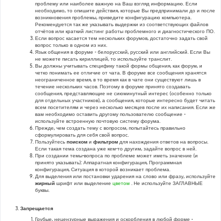
проблему или наиболее важную на Ваш взгляд информацию. Если
необходимо, то опишите действия, которые Вы предпринимали до и после
возникновения проблемы, приведите конфигурацию компьютера.
Рекомендуется так же указывать выдержки из соответствующих файлов
отчётов или краткий листинг работы проблемного и диагностического ПО.
Если вопрос касается тем нескольких форумов, достаточно задать свой
вопрос только в одном из них.
Язык общения в форуме - белорусский, русский или английский. Если Вы
не можете писать кириллицей, то используйте транслит.
Вы должны учитывать специфику такой формы общения, как форум, и
четко понимать ее отличие от чата. В форуме все сообщения хранятся
неограниченное время, в то время как в чате они существуют лишь в
течение нескольких часов. Поэтому в форуме принято создавать
сообщения, представляющие не сиюминутный интерес (особенно только
для отдельных участников), а сообщения, которые интересно будет читать
всем посетителям и через несколько месяцев после их написания. Если же
вам необходимо оставить другому пользователю сообщение -
используйте встроенную почтовую систему форума.
Прежде, чем создать тему с вопросом, попытайтесь правильно
сформулировать для себя свой вопрос.
Пользуйтесь
поиском
и
фильтром
для нахождения ответов на вопросы.
Если такая тема создана уже кем-то другим, задайте вопрос в ней.
При создании темы-вопроса по проблеме может иметь значение (и
принято указывать): Аппаратная конфигурация, Программная
конфигурация, Ситуация в которой возникает проблема.
Для выделения или постановки ударения на слово или фразу, используйте
жирный
шрифт или выделение
цветом
. Не используйте ЗАГЛАВНЫЕ
буквы.
Запрещается
Грубые, нецензурные выражения и оскорбления в любой форме -