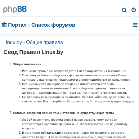
П
о
Портал
Список форумов
и
с
к
Linux.by - Общие правила
Свод Правил Linux.by
Общие положения.
Hезнание правил не освобождает от необходимости их выполнения.
Отправка любого сообщения в форум автоматически означает Ваше
согласие с настоящими правилами и с необходимостью их выполнения.
Все имеющиеся на сервере сведения имеют исключительно
информационное назначение. Все сообщения отражают мнения их
авторов, и администрация не несет за них никакой ответственности.
Не обращайте внимания на хулиганов. Не отвечайте им, даже если Вы
считаете, что Вас оскорбили. Остальное - забота администрации форума.
Условия создания новых тем и ответов на существующие темы
Любой посетитель форума имеет право создать тему, которая
соответствует профилю форума и не является повторной по данному
вопросу.
В заголовке
обязательно
обозначьте название предмета, которого
касается вопрос. В теле сообщения максимально подробно опишите