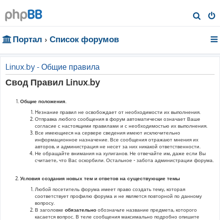
П
о
Портал
Список форумов
и
с
к
Linux.by - Общие правила
Свод Правил Linux.by
Общие положения.
Hезнание правил не освобождает от необходимости их выполнения.
Отправка любого сообщения в форум автоматически означает Ваше
согласие с настоящими правилами и с необходимостью их выполнения.
Все имеющиеся на сервере сведения имеют исключительно
информационное назначение. Все сообщения отражают мнения их
авторов, и администрация не несет за них никакой ответственности.
Не обращайте внимания на хулиганов. Не отвечайте им, даже если Вы
считаете, что Вас оскорбили. Остальное - забота администрации форума.
Условия создания новых тем и ответов на существующие темы
Любой посетитель форума имеет право создать тему, которая
соответствует профилю форума и не является повторной по данному
вопросу.
В заголовке
обязательно
обозначьте название предмета, которого
касается вопрос. В теле сообщения максимально подробно опишите