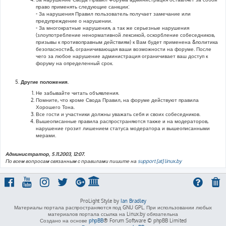
право применять следующие санкции:
- За нарушения Правил пользователь получает замечание или
предупреждение о нарушении.
- За многократные нарушения, а так же серьезные нарушения
(злоупотребление ненормативной лексикой, оскорбление собеседников,
призывы к противоправным действиям) к Вам будет применена &политика
безопасности&, ограничивающая ваши возможности на форуме. После
чего за любое нарушение администрация ограничивает ваш доступ к
форуму на определенный срок.
Другие положения.
Не забывайте читать объявления.
Помните, что кроме Свода Правил, на форуме действуют правила
Хорошего Тона.
Все гости и участники должны уважать себя и своих собеседников.
Вышеописанные правила распространяются также и на модераторов,
нарушение грозит лишением статуса модератора и вышеописанными
мерами.
Администратор, 5.11.2003, 12:07.
По всем вопросам связанным с правилами пишите на
support [at] linux.by
ProLight Style by
Ian Bradley
Материалы портала распространяются под GNU GPL. При использовании любых
материалов портала ссылка на Linux.by обязательна
Создано на основе
phpBB
® Forum Software © phpBB Limited