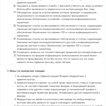
администрацией.
Указывать в своем вопросе е-мейл, с просьбой ответить по нему на вопрос.
Используйте возможность подписаться на интересующую Вас тему.
Обсуждение средств, использование которых приводит к нарушению
лицензионного соглашения по использованию программного
обеспечения. Исключение составляют сообщения информационного
характера.
Размещение ссылок на программное обеспечение и статьи, содержащие
описание методов несанкционированного использования программного
обеспечения. Исключение составляют ПО и статьи информационного
характера.
Размещение ссылок на программное обеспечение и статьи, содержащие
описание методов несанкционированного доступа к информационным
ресурсам третьих сторон. Исключение составляют ПО и статьи
информационного характера.
Размещать вопросы, не соответствующие правилам постановки вопросов.
Публиковать на форуме информацию, использование которой может
принести вред форуму. Если Вы хотите что-то сказать на эту тему,
скажите лично Администратору, через письма.
Меры по наведению порядка
За порядком следит Администрация Форума: модераторы и
администратор.
Администрация оставляет за собой право переносить темы и отдельные
посты, не соответствующие тематике форума, в подходящий форум;
закрывать или удалять темы, нарушающие установленный порядок и
противоречащие правилам форума; блокировать доступ нарушителей к
форуму.
Модераторы не являются штатным ответчиками на любые вопросы,
поэтому просьба уважать их труд и соблюдать требования.
За нарушение Свода Правил Форума администрация оставляет за собой