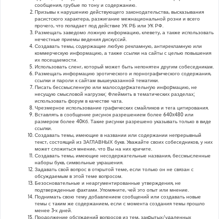
сообщения, грубые по тону и содержанию.
Призывы к нарушению действующего законодательства, высказывания
расистского характера, разжигание межнациональной розни и всего
прочего, что попадает под действие УК РБ или УК РФ.
Размещать заведомо ложную информацию, клевету, а также использовать
нечестные приемы ведения дискуссий.
Создавать темы, содержащие любую рекламную, антирекламную или
коммерческую информацию, а также ссылки на сайты с целью повышения
их посещаемости.
Использовать сленг, который может быть непонятен другим собеседникам.
Размещать информацию эротического и порнографического содержания,
ссылки и пароли к сайтам вышеуказанной тематики.
Писать бессмысленнyю или малосодеpжательнyю инфоpмацию, не
несущую смысловой нагрузки; Флеймить в тематических разделах;
использовать форум в качестве чата.
Чрезмерное использование графических смайликов и тега цитирования.
Вставлять в сообщение рисунок разрешением более 640x480 или
размером более 40Кб. Такие рисунки разрешено указывать только в виде
ссылки.
Создавать темы, имеющие в названии или содержании непрерывный
текст, состоящий из ЗАГЛАВНЫХ букв. Уважайте своих собеседников, у них
может сложиться мнение, что Вы на них кричите.
Создавать темы, имеющие несодержательные названия, бессмысленные
наборы букв, символьные украшения.
Задавать свой вопрос в открытой теме, если только он не связан с
обсуждаемым в этой теме вопросом.
Безосновательные и неаргументированные утверждения, не
подтвержденные фактами. Упомяните, чей это опыт или мнение.
Поднимать свою тему добавлением сообщений или создавать новые
темы с таким же содержанием, если с момента создания темы прошло
менее 3-х дней.
Продолжение обсyждений вопросов из тем, закpытых/удаленных