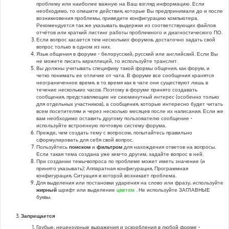
проблему или наиболее важную на Ваш взгляд информацию. Если
необходимо, то опишите действия, которые Вы предпринимали до и после
возникновения проблемы, приведите конфигурацию компьютера.
Рекомендуется так же указывать выдержки из соответствующих файлов
отчётов или краткий листинг работы проблемного и диагностического ПО.
Если вопрос касается тем нескольких форумов, достаточно задать свой
вопрос только в одном из них.
Язык общения в форуме - белорусский, русский или английский. Если Вы
не можете писать кириллицей, то используйте транслит.
Вы должны учитывать специфику такой формы общения, как форум, и
четко понимать ее отличие от чата. В форуме все сообщения хранятся
неограниченное время, в то время как в чате они существуют лишь в
течение нескольких часов. Поэтому в форуме принято создавать
сообщения, представляющие не сиюминутный интерес (особенно только
для отдельных участников), а сообщения, которые интересно будет читать
всем посетителям и через несколько месяцев после их написания. Если же
вам необходимо оставить другому пользователю сообщение -
используйте встроенную почтовую систему форума.
Прежде, чем создать тему с вопросом, попытайтесь правильно
сформулировать для себя свой вопрос.
Пользуйтесь
поиском
и
фильтром
для нахождения ответов на вопросы.
Если такая тема создана уже кем-то другим, задайте вопрос в ней.
При создании темы-вопроса по проблеме может иметь значение (и
принято указывать): Аппаратная конфигурация, Программная
конфигурация, Ситуация в которой возникает проблема.
Для выделения или постановки ударения на слово или фразу, используйте
жирный
шрифт или выделение
цветом
. Не используйте ЗАГЛАВНЫЕ
буквы.
Запрещается
Грубые, нецензурные выражения и оскорбления в любой форме -