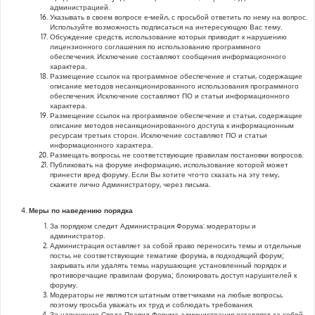
администрацией.
Указывать в своем вопросе е-мейл, с просьбой ответить по нему на вопрос.
Используйте возможность подписаться на интересующую Вас тему.
Обсуждение средств, использование которых приводит к нарушению
лицензионного соглашения по использованию программного
обеспечения. Исключение составляют сообщения информационного
характера.
Размещение ссылок на программное обеспечение и статьи, содержащие
описание методов несанкционированного использования программного
обеспечения. Исключение составляют ПО и статьи информационного
характера.
Размещение ссылок на программное обеспечение и статьи, содержащие
описание методов несанкционированного доступа к информационным
ресурсам третьих сторон. Исключение составляют ПО и статьи
информационного характера.
Размещать вопросы, не соответствующие правилам постановки вопросов.
Публиковать на форуме информацию, использование которой может
принести вред форуму. Если Вы хотите что-то сказать на эту тему,
скажите лично Администратору, через письма.
Меры по наведению порядка
За порядком следит Администрация Форума: модераторы и
администратор.
Администрация оставляет за собой право переносить темы и отдельные
посты, не соответствующие тематике форума, в подходящий форум;
закрывать или удалять темы, нарушающие установленный порядок и
противоречащие правилам форума; блокировать доступ нарушителей к
форуму.
Модераторы не являются штатным ответчиками на любые вопросы,
поэтому просьба уважать их труд и соблюдать требования.
За нарушение Свода Правил Форума администрация оставляет за собой