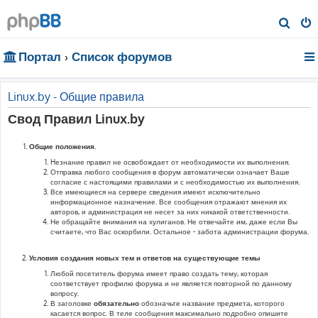
П
о
Портал
Список форумов
и
с
к
Linux.by - Общие правила
Свод Правил Linux.by
Общие положения.
Hезнание правил не освобождает от необходимости их выполнения.
Отправка любого сообщения в форум автоматически означает Ваше
согласие с настоящими правилами и с необходимостью их выполнения.
Все имеющиеся на сервере сведения имеют исключительно
информационное назначение. Все сообщения отражают мнения их
авторов, и администрация не несет за них никакой ответственности.
Не обращайте внимания на хулиганов. Не отвечайте им, даже если Вы
считаете, что Вас оскорбили. Остальное - забота администрации форума.
Условия создания новых тем и ответов на существующие темы
Любой посетитель форума имеет право создать тему, которая
соответствует профилю форума и не является повторной по данному
вопросу.
В заголовке
обязательно
обозначьте название предмета, которого
касается вопрос. В теле сообщения максимально подробно опишите