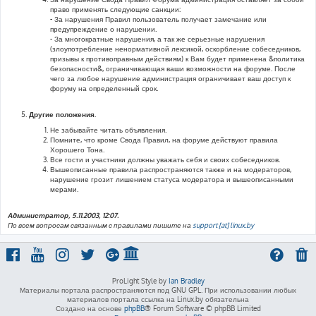
право применять следующие санкции:
- За нарушения Правил пользователь получает замечание или
предупреждение о нарушении.
- За многократные нарушения, а так же серьезные нарушения
(злоупотребление ненормативной лексикой, оскорбление собеседников,
призывы к противоправным действиям) к Вам будет применена &политика
безопасности&, ограничивающая ваши возможности на форуме. После
чего за любое нарушение администрация ограничивает ваш доступ к
форуму на определенный срок.
Другие положения.
Не забывайте читать объявления.
Помните, что кроме Свода Правил, на форуме действуют правила
Хорошего Тона.
Все гости и участники должны уважать себя и своих собеседников.
Вышеописанные правила распространяются также и на модераторов,
нарушение грозит лишением статуса модератора и вышеописанными
мерами.
Администратор, 5.11.2003, 12:07.
По всем вопросам связанным с правилами пишите на
support [at] linux.by
ProLight Style by
Ian Bradley
Материалы портала распространяются под GNU GPL. При использовании любых
материалов портала ссылка на Linux.by обязательна
Создано на основе
phpBB
® Forum Software © phpBB Limited