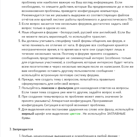
проблему или наиболее важную на Ваш взгляд информацию. Если
необходимо, то опишите действия, которые Вы предпринимали до и после
возникновения проблемы, приведите конфигурацию компьютера.
Рекомендуется так же указывать выдержки из соответствующих файлов
отчётов или краткий листинг работы проблемного и диагностического ПО.
Если вопрос касается тем нескольких форумов, достаточно задать свой
вопрос только в одном из них.
Язык общения в форуме - белорусский, русский или английский. Если Вы
не можете писать кириллицей, то используйте транслит.
Вы должны учитывать специфику такой формы общения, как форум, и
четко понимать ее отличие от чата. В форуме все сообщения хранятся
неограниченное время, в то время как в чате они существуют лишь в
течение нескольких часов. Поэтому в форуме принято создавать
сообщения, представляющие не сиюминутный интерес (особенно только
для отдельных участников), а сообщения, которые интересно будет читать
всем посетителям и через несколько месяцев после их написания. Если же
вам необходимо оставить другому пользователю сообщение -
используйте встроенную почтовую систему форума.
Прежде, чем создать тему с вопросом, попытайтесь правильно
сформулировать для себя свой вопрос.
Пользуйтесь
поиском
и
фильтром
для нахождения ответов на вопросы.
Если такая тема создана уже кем-то другим, задайте вопрос в ней.
При создании темы-вопроса по проблеме может иметь значение (и
принято указывать): Аппаратная конфигурация, Программная
конфигурация, Ситуация в которой возникает проблема.
Для выделения или постановки ударения на слово или фразу, используйте
жирный
шрифт или выделение
цветом
. Не используйте ЗАГЛАВНЫЕ
буквы.
Запрещается
Грубые, нецензурные выражения и оскорбления в любой форме -