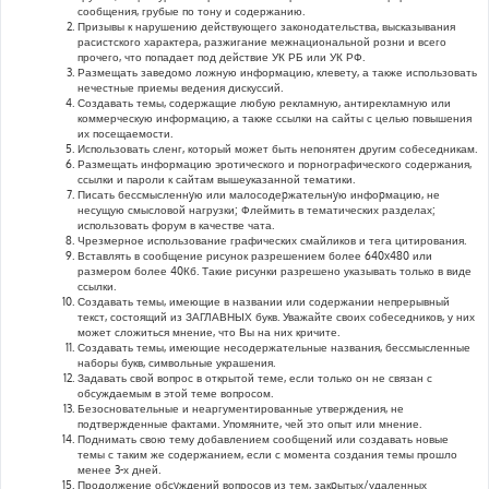
сообщения, грубые по тону и содержанию.
Призывы к нарушению действующего законодательства, высказывания
расистского характера, разжигание межнациональной розни и всего
прочего, что попадает под действие УК РБ или УК РФ.
Размещать заведомо ложную информацию, клевету, а также использовать
нечестные приемы ведения дискуссий.
Создавать темы, содержащие любую рекламную, антирекламную или
коммерческую информацию, а также ссылки на сайты с целью повышения
их посещаемости.
Использовать сленг, который может быть непонятен другим собеседникам.
Размещать информацию эротического и порнографического содержания,
ссылки и пароли к сайтам вышеуказанной тематики.
Писать бессмысленнyю или малосодеpжательнyю инфоpмацию, не
несущую смысловой нагрузки; Флеймить в тематических разделах;
использовать форум в качестве чата.
Чрезмерное использование графических смайликов и тега цитирования.
Вставлять в сообщение рисунок разрешением более 640x480 или
размером более 40Кб. Такие рисунки разрешено указывать только в виде
ссылки.
Создавать темы, имеющие в названии или содержании непрерывный
текст, состоящий из ЗАГЛАВНЫХ букв. Уважайте своих собеседников, у них
может сложиться мнение, что Вы на них кричите.
Создавать темы, имеющие несодержательные названия, бессмысленные
наборы букв, символьные украшения.
Задавать свой вопрос в открытой теме, если только он не связан с
обсуждаемым в этой теме вопросом.
Безосновательные и неаргументированные утверждения, не
подтвержденные фактами. Упомяните, чей это опыт или мнение.
Поднимать свою тему добавлением сообщений или создавать новые
темы с таким же содержанием, если с момента создания темы прошло
менее 3-х дней.
Продолжение обсyждений вопросов из тем, закpытых/удаленных