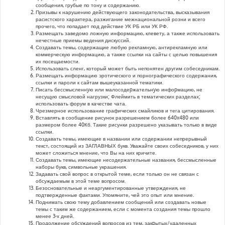
сообщения, грубые по тону и содержанию.
Призывы к нарушению действующего законодательства, высказывания
расистского характера, разжигание межнациональной розни и всего
прочего, что попадает под действие УК РБ или УК РФ.
Размещать заведомо ложную информацию, клевету, а также использовать
нечестные приемы ведения дискуссий.
Создавать темы, содержащие любую рекламную, антирекламную или
коммерческую информацию, а также ссылки на сайты с целью повышения
их посещаемости.
Использовать сленг, который может быть непонятен другим собеседникам.
Размещать информацию эротического и порнографического содержания,
ссылки и пароли к сайтам вышеуказанной тематики.
Писать бессмысленнyю или малосодеpжательнyю инфоpмацию, не
несущую смысловой нагрузки; Флеймить в тематических разделах;
использовать форум в качестве чата.
Чрезмерное использование графических смайликов и тега цитирования.
Вставлять в сообщение рисунок разрешением более 640x480 или
размером более 40Кб. Такие рисунки разрешено указывать только в виде
ссылки.
Создавать темы, имеющие в названии или содержании непрерывный
текст, состоящий из ЗАГЛАВНЫХ букв. Уважайте своих собеседников, у них
может сложиться мнение, что Вы на них кричите.
Создавать темы, имеющие несодержательные названия, бессмысленные
наборы букв, символьные украшения.
Задавать свой вопрос в открытой теме, если только он не связан с
обсуждаемым в этой теме вопросом.
Безосновательные и неаргументированные утверждения, не
подтвержденные фактами. Упомяните, чей это опыт или мнение.
Поднимать свою тему добавлением сообщений или создавать новые
темы с таким же содержанием, если с момента создания темы прошло
менее 3-х дней.
Продолжение обсyждений вопросов из тем, закpытых/удаленных