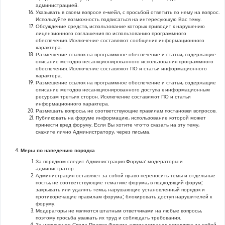
администрацией.
Указывать в своем вопросе е-мейл, с просьбой ответить по нему на вопрос.
Используйте возможность подписаться на интересующую Вас тему.
Обсуждение средств, использование которых приводит к нарушению
лицензионного соглашения по использованию программного
обеспечения. Исключение составляют сообщения информационного
характера.
Размещение ссылок на программное обеспечение и статьи, содержащие
описание методов несанкционированного использования программного
обеспечения. Исключение составляют ПО и статьи информационного
характера.
Размещение ссылок на программное обеспечение и статьи, содержащие
описание методов несанкционированного доступа к информационным
ресурсам третьих сторон. Исключение составляют ПО и статьи
информационного характера.
Размещать вопросы, не соответствующие правилам постановки вопросов.
Публиковать на форуме информацию, использование которой может
принести вред форуму. Если Вы хотите что-то сказать на эту тему,
скажите лично Администратору, через письма.
Меры по наведению порядка
За порядком следит Администрация Форума: модераторы и
администратор.
Администрация оставляет за собой право переносить темы и отдельные
посты, не соответствующие тематике форума, в подходящий форум;
закрывать или удалять темы, нарушающие установленный порядок и
противоречащие правилам форума; блокировать доступ нарушителей к
форуму.
Модераторы не являются штатным ответчиками на любые вопросы,
поэтому просьба уважать их труд и соблюдать требования.
За нарушение Свода Правил Форума администрация оставляет за собой