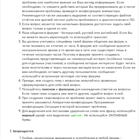
проблему или наиболее важную на Ваш взгляд информацию. Если
необходимо, то опишите действия, которые Вы предпринимали до и после
возникновения проблемы, приведите конфигурацию компьютера.
Рекомендуется так же указывать выдержки из соответствующих файлов
отчётов или краткий листинг работы проблемного и диагностического ПО.
Если вопрос касается тем нескольких форумов, достаточно задать свой
вопрос только в одном из них.
Язык общения в форуме - белорусский, русский или английский. Если Вы
не можете писать кириллицей, то используйте транслит.
Вы должны учитывать специфику такой формы общения, как форум, и
четко понимать ее отличие от чата. В форуме все сообщения хранятся
неограниченное время, в то время как в чате они существуют лишь в
течение нескольких часов. Поэтому в форуме принято создавать
сообщения, представляющие не сиюминутный интерес (особенно только
для отдельных участников), а сообщения, которые интересно будет читать
всем посетителям и через несколько месяцев после их написания. Если же
вам необходимо оставить другому пользователю сообщение -
используйте встроенную почтовую систему форума.
Прежде, чем создать тему с вопросом, попытайтесь правильно
сформулировать для себя свой вопрос.
Пользуйтесь
поиском
и
фильтром
для нахождения ответов на вопросы.
Если такая тема создана уже кем-то другим, задайте вопрос в ней.
При создании темы-вопроса по проблеме может иметь значение (и
принято указывать): Аппаратная конфигурация, Программная
конфигурация, Ситуация в которой возникает проблема.
Для выделения или постановки ударения на слово или фразу, используйте
жирный
шрифт или выделение
цветом
. Не используйте ЗАГЛАВНЫЕ
буквы.
Запрещается
Грубые, нецензурные выражения и оскорбления в любой форме -