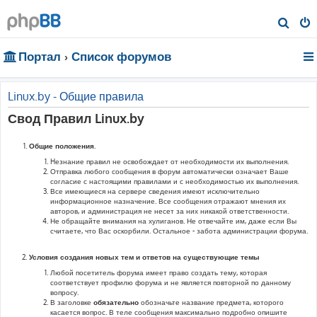
П
о
Портал
Список форумов
и
с
к
Linux.by - Общие правила
Свод Правил Linux.by
Общие положения.
Hезнание правил не освобождает от необходимости их выполнения.
Отправка любого сообщения в форум автоматически означает Ваше
согласие с настоящими правилами и с необходимостью их выполнения.
Все имеющиеся на сервере сведения имеют исключительно
информационное назначение. Все сообщения отражают мнения их
авторов, и администрация не несет за них никакой ответственности.
Не обращайте внимания на хулиганов. Не отвечайте им, даже если Вы
считаете, что Вас оскорбили. Остальное - забота администрации форума.
Условия создания новых тем и ответов на существующие темы
Любой посетитель форума имеет право создать тему, которая
соответствует профилю форума и не является повторной по данному
вопросу.
В заголовке
обязательно
обозначьте название предмета, которого
касается вопрос. В теле сообщения максимально подробно опишите