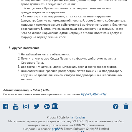
право применять следующие санкции:
- За нарушения Правил пользователь получает замечание или
предупреждение о нарушении.
- За многократные нарушения, а так же серьезные нарушения
(злоупотребление ненормативной лексикой, оскорбление собеседников,
призывы к противоправным действиям) к Вам будет применена &политика
безопасности&, ограничивающая ваши возможности на форуме. После
чего за любое нарушение администрация ограничивает ваш доступ к
форуму на определенный срок.
Другие положения.
Не забывайте читать объявления.
Помните, что кроме Свода Правил, на форуме действуют правила
Хорошего Тона.
Все гости и участники должны уважать себя и своих собеседников.
Вышеописанные правила распространяются также и на модераторов,
нарушение грозит лишением статуса модератора и вышеописанными
мерами.
Администратор, 5.11.2003, 12:07.
По всем вопросам связанным с правилами пишите на
support [at] linux.by
ProLight Style by
Ian Bradley
Материалы портала распространяются под GNU GPL. При использовании любых
материалов портала ссылка на Linux.by обязательна
Создано на основе
phpBB
® Forum Software © phpBB Limited