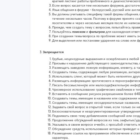
краткий листинг работы проблемного и диагностического
Если вопрос касается тем нескольких форумов, достаточн
Язык общения в форуме - белорусский, русский или англ
Вы должны учитывать специфику такой формы общения, ка
течение нескольких часов. Поэтому в форуме принято со
посетителям и через несколько месяцев после их напис
Прежде, чем создать тему с вопросом, попытайтесь прав
Пользуйтесь
поиском
и
фильтром
для нахождения ответо
При создании темы-вопроса по проблеме может иметь зн
Для выделения или постановки ударения на слово или ф
Запрещается
Грубые, нецензурные выражения и оскорбления в любой 
Призывы к нарушению действующего законодательства, в
Размещать заведомо ложную информацию, клевету, а та
Создавать темы, содержащие любую рекламную, антирек
Использовать сленг, который может быть непонятен дру
Размещать информацию эротического и порнографическо
Писать бессмысленнyю или малосодеpжательнyю инфоpма
Чрезмерное использование графических смайликов и тег
Вставлять в сообщение рисунок разрешением более 640x
Создавать темы, имеющие в названии или содержании не
Создавать темы, имеющие несодержательные названия, 
Задавать свой вопрос в открытой теме, если только он н
Безосновательные и неаргументированные утверждения,
Поднимать свою тему добавлением сообщений или созда
Продолжение обсyждений вопросов из тем, закpытых/у
Указывать в своем вопросе е-мейл, с просьбой ответить
Обсуждение средств, использование которых приводит 
Размещение ссылок на программное обеспечение и стат
характера.