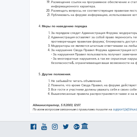
Размещение ссылок на программное обеспечение и стат
информационного характера.
Размещать вопросы, не соответствующие правилам поста
Публиковать на форуме информацию, использование котор
Меры по наведению порядка
За порядком следит Администрация Форума: модераторы
Администрация оставляет за собой право переносить те
противоречащие правилам форума; блокировать доступ 
Модераторы не являются штатным ответчиками на любые 
За нарушение Свода Правил Форума администрация оста
- За нарушения Правил пользователь получает замечан
- За многократные нарушения, а так же серьезные нару
безопасности&, ограничивающая ваши возможности на ф
Другие положения.
Не забывайте читать объявления.
Помните, что кроме Свода Правил, на форуме действуют
Все гости и участники должны уважать себя и своих собе
Вышеописанные правила распространяются также и на 
Администратор, 5.11.2003, 12:07.
По всем вопросам связанным с правилами пишите на
support [at] linux.