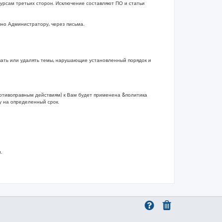
рсам третьих сторон. Исключение составляют ПО и статьи
чно Администратору, через письма.
вать или удалять темы, нарушающие установленный порядок и
ротивоправным действиям) к Вам будет применена &политика
 на определенный срок.
.