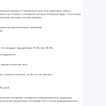
иченное время, в то время как в чате они существуют лишь в
ных участников), а сообщения, которые интересно будет читать всем
строенную почтовую систему форума.
ация в которой возникает проблема.
вы.
 что попадает под действие УК РБ или УК РФ.
посещаемости.
форум в качестве чата.
т сложиться мнение, что Вы на них кричите.
-х дней.
ключение составляют сообщения информационного характера.
беспечения. Исключение составляют ПО и статьи информационного