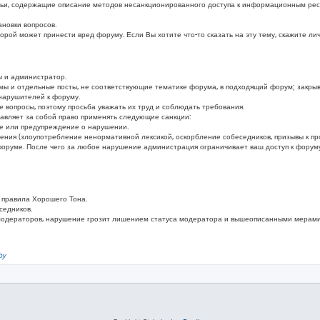
ьи, содержащие описание методов несанкционированного доступа к информационным ресу
новки вопросов.
ой может принести вред форуму. Если Вы хотите что-то сказать на эту тему, скажите ли
 и администратор.
мы и отдельные посты, не соответствующие тематике форума, в подходящий форум; закры
нарушителей к форуму.
вопросы, поэтому просьба уважать их труд и соблюдать требования.
вляет за собой право применять следующие санкции:
ие или предупреждение о нарушении.
шения (злоупотребление ненормативной лексикой, оскорбление собеседников, призывы к п
оруме. После чего за любое нарушение администрация ограничивает ваш доступ к форуму
 правила Хорошего Тона.
седников.
модераторов, нарушение грозит лишением статуса модератора и вышеописанными мерами
by