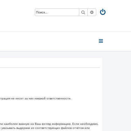
Поиск
Расширенный пои
ация не несет за них никакой ответственности.
или наиболее важную на Ваш взгляд информацию. Если необходимо,
е указывать выдержки из соответствующих файлов отчётов или