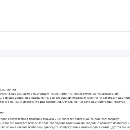
выполнения.
ачает Ваше согласие с настоящими правилами и с необходимостью их выполнения.
но информационное назначение. Все сообщения отражают мнения их авторов, и администр
даже если Вы считаете, что Вас оскорбили. Остальное - забота администрации форума.
емы
торая соответствует профилю форума и не является повторной по данному вопросу.
, которого касается вопрос. В теле сообщения максимально подробно опишите проблему 
осле возникновения проблемы, приведите конфигурацию компьютера. Рекомендуется так ж