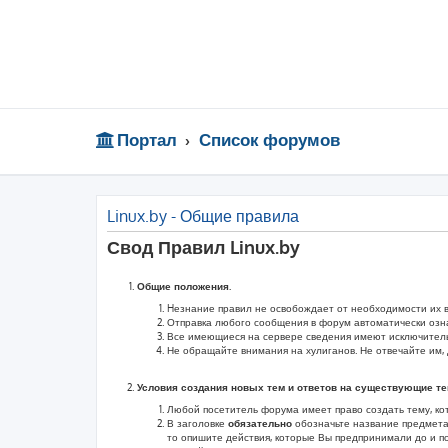
Портал
Список форумов
Linux.by - Общие правила
Свод Правил Linux.by
Общие положения.
Hезнание правил не освобождает от необходимости их 
Отправка любого сообщения в форум автоматически озн
Все имеющиеся на сервере сведения имеют исключитель
Не обращайте внимания на хулиганов. Не отвечайте им, 
Условия создания новых тем и ответов на существующие т
Любой посетитель форума имеет право создать тему, ко
В заголовке
обязательно
обозначьте название предмета
то опишите действия, которые Вы предпринимали до и п