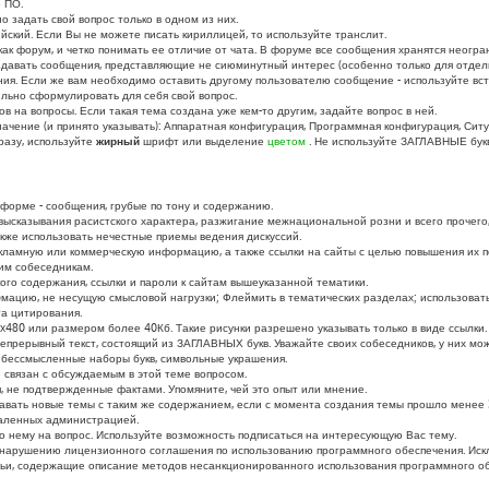
 ПО.
о задать свой вопрос только в одном из них.
ийский. Если Вы не можете писать кириллицей, то используйте транслит.
к форум, и четко понимать ее отличие от чата. В форуме все сообщения хранятся неогран
здавать сообщения, представляющие не сиюминутный интерес (особенно только для отдель
ания. Если же вам необходимо оставить другому пользователю сообщение - используйте в
ильно сформулировать для себя свой вопрос.
в на вопросы. Если такая тема создана уже кем-то другим, задайте вопрос в ней.
ачение (и принято указывать): Аппаратная конфигурация, Программная конфигурация, Ситу
разу, используйте
жирный
шрифт или выделение
цветом
. Не используйте ЗАГЛАВНЫЕ бук
форме - сообщения, грубые по тону и содержанию.
ысказывания расистского характера, разжигание межнациональной розни и всего прочего,
кже использовать нечестные приемы ведения дискуссий.
ламную или коммерческую информацию, а также ссылки на сайты с целью повышения их 
гим собеседникам.
го содержания, ссылки и пароли к сайтам вышеуказанной тематики.
цию, не несущую смысловой нагрузки; Флеймить в тематических разделах; использовать 
а цитирования.
480 или размером более 40Кб. Такие рисунки разрешено указывать только в виде ссылки.
прерывный текст, состоящий из ЗАГЛАВНЫХ букв. Уважайте своих собеседников, у них може
бессмысленные наборы букв, символьные украшения.
е связан с обсуждаемым в этой теме вопросом.
 не подтвержденные фактами. Упомяните, чей это опыт или мнение.
вать новые темы с таким же содержанием, если с момента создания темы прошло менее 3
даленных администрацией.
 по нему на вопрос. Используйте возможность подписаться на интересующую Вас тему.
к нарушению лицензионного соглашения по использованию программного обеспечения. Ис
ьи, содержащие описание методов несанкционированного использования программного о