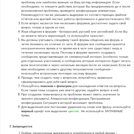
проблему или наиболее важную на Ваш взгляд информацию. Если
необходимо, то опишите действия, которые Вы предпринимали до и после
возникновения проблемы, приведите конфигурацию компьютера.
Рекомендуется так же указывать выдержки из соответствующих файлов
отчётов или краткий листинг работы проблемного и диагностического ПО.
Если вопрос касается тем нескольких форумов, достаточно задать свой
вопрос только в одном из них.
Язык общения в форуме - белорусский, русский или английский. Если Вы
не можете писать кириллицей, то используйте транслит.
Вы должны учитывать специфику такой формы общения, как форум, и
четко понимать ее отличие от чата. В форуме все сообщения хранятся
неограниченное время, в то время как в чате они существуют лишь в
течение нескольких часов. Поэтому в форуме принято создавать
сообщения, представляющие не сиюминутный интерес (особенно только
для отдельных участников), а сообщения, которые интересно будет читать
всем посетителям и через несколько месяцев после их написания. Если же
вам необходимо оставить другому пользователю сообщение -
используйте встроенную почтовую систему форума.
Прежде, чем создать тему с вопросом, попытайтесь правильно
сформулировать для себя свой вопрос.
Пользуйтесь
поиском
и
фильтром
для нахождения ответов на вопросы.
Если такая тема создана уже кем-то другим, задайте вопрос в ней.
При создании темы-вопроса по проблеме может иметь значение (и
принято указывать): Аппаратная конфигурация, Программная
конфигурация, Ситуация в которой возникает проблема.
Для выделения или постановки ударения на слово или фразу, используйте
жирный
шрифт или выделение
цветом
. Не используйте ЗАГЛАВНЫЕ
буквы.
Запрещается
Грубые, нецензурные выражения и оскорбления в любой форме -