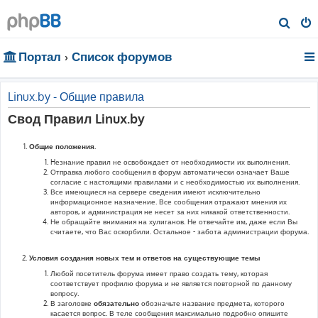
П
о
Портал
Список форумов
и
с
к
Linux.by - Общие правила
Свод Правил Linux.by
Общие положения.
Hезнание правил не освобождает от необходимости их выполнения.
Отправка любого сообщения в форум автоматически означает Ваше
согласие с настоящими правилами и с необходимостью их выполнения.
Все имеющиеся на сервере сведения имеют исключительно
информационное назначение. Все сообщения отражают мнения их
авторов, и администрация не несет за них никакой ответственности.
Не обращайте внимания на хулиганов. Не отвечайте им, даже если Вы
считаете, что Вас оскорбили. Остальное - забота администрации форума.
Условия создания новых тем и ответов на существующие темы
Любой посетитель форума имеет право создать тему, которая
соответствует профилю форума и не является повторной по данному
вопросу.
В заголовке
обязательно
обозначьте название предмета, которого
касается вопрос. В теле сообщения максимально подробно опишите