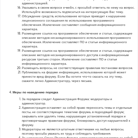
администрацией.
Указывать в своем вопросе е-мейл, с просьбой ответить по нему на вопрос.
Используйте возможность подписаться на интересующую Вас тему.
Обсуждение средств, использование которых приводит к нарушению
лицензионного соглашения по использованию программного
обеспечения. Исключение составляют сообщения информационного
характера.
Размещение ссылок на программное обеспечение и статьи, содержащие
описание методов несанкционированного использования программного
обеспечения. Исключение составляют ПО и статьи информационного
характера.
Размещение ссылок на программное обеспечение и статьи, содержащие
описание методов несанкционированного доступа к информационным
ресурсам третьих сторон. Исключение составляют ПО и статьи
информационного характера.
Размещать вопросы, не соответствующие правилам постановки вопросов.
Публиковать на форуме информацию, использование которой может
принести вред форуму. Если Вы хотите что-то сказать на эту тему,
скажите лично Администратору, через письма.
Меры по наведению порядка
За порядком следит Администрация Форума: модераторы и
администратор.
Администрация оставляет за собой право переносить темы и отдельные
посты, не соответствующие тематике форума, в подходящий форум;
закрывать или удалять темы, нарушающие установленный порядок и
противоречащие правилам форума; блокировать доступ нарушителей к
форуму.
Модераторы не являются штатным ответчиками на любые вопросы,
поэтому просьба уважать их труд и соблюдать требования.
За нарушение Свода Правил Форума администрация оставляет за собой