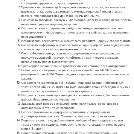
сообщения, грубые по тону и содержанию.
Призывы к нарушению действующего законодательства, высказывания
расистского характера, разжигание межнациональной розни и всего
прочего, что попадает под действие УК РБ или УК РФ.
Размещать заведомо ложную информацию, клевету, а также использовать
нечестные приемы ведения дискуссий.
Создавать темы, содержащие любую рекламную, антирекламную или
коммерческую информацию, а также ссылки на сайты с целью повышения
их посещаемости.
Использовать сленг, который может быть непонятен другим собеседникам.
Размещать информацию эротического и порнографического содержания,
ссылки и пароли к сайтам вышеуказанной тематики.
Писать бессмысленнyю или малосодеpжательнyю инфоpмацию, не
несущую смысловой нагрузки; Флеймить в тематических разделах;
использовать форум в качестве чата.
Чрезмерное использование графических смайликов и тега цитирования.
Вставлять в сообщение рисунок разрешением более 640x480 или
размером более 40Кб. Такие рисунки разрешено указывать только в виде
ссылки.
Создавать темы, имеющие в названии или содержании непрерывный
текст, состоящий из ЗАГЛАВНЫХ букв. Уважайте своих собеседников, у них
может сложиться мнение, что Вы на них кричите.
Создавать темы, имеющие несодержательные названия, бессмысленные
наборы букв, символьные украшения.
Задавать свой вопрос в открытой теме, если только он не связан с
обсуждаемым в этой теме вопросом.
Безосновательные и неаргументированные утверждения, не
подтвержденные фактами. Упомяните, чей это опыт или мнение.
Поднимать свою тему добавлением сообщений или создавать новые
темы с таким же содержанием, если с момента создания темы прошло
менее 3-х дней.
Продолжение обсyждений вопросов из тем, закpытых/удаленных