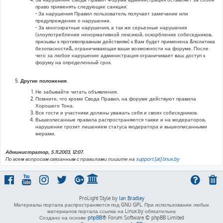
право применять следующие санкции:
- За нарушения Правил пользователь получает замечание или
предупреждение о нарушении.
- За многократные нарушения, а так же серьезные нарушения
(злоупотребление ненормативной лексикой, оскорбление собеседников,
призывы к противоправным действиям) к Вам будет применена &политика
безопасности&, ограничивающая ваши возможности на форуме. После
чего за любое нарушение администрация ограничивает ваш доступ к
форуму на определенный срок.
Другие положения.
Не забывайте читать объявления.
Помните, что кроме Свода Правил, на форуме действуют правила
Хорошего Тона.
Все гости и участники должны уважать себя и своих собеседников.
Вышеописанные правила распространяются также и на модераторов,
нарушение грозит лишением статуса модератора и вышеописанными
мерами.
Администратор, 5.11.2003, 12:07.
По всем вопросам связанным с правилами пишите на
support [at] linux.by
ProLight Style by
Ian Bradley
Материалы портала распространяются под GNU GPL. При использовании любых
материалов портала ссылка на Linux.by обязательна
Создано на основе
phpBB
® Forum Software © phpBB Limited