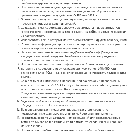
сообщения, грубые по тону и содержанию.
Призывы к нарушению действующего законодательства, высказывания
расистского характера, разжигание межнациональной розни и всего
прочего, что попадает под действие УК РБ или УК РФ.
Размещать заведомо ложную информацию, клевету, а также использовать
нечестные приемы ведения дискуссий.
Создавать темы, содержащие любую рекламную, антирекламную или
коммерческую информацию, а также ссылки на сайты с целью повышения
их посещаемости.
Использовать сленг, который может быть непонятен другим собеседникам.
Размещать информацию эротического и порнографического содержания,
ссылки и пароли к сайтам вышеуказанной тематики.
Писать бессмысленнyю или малосодеpжательнyю инфоpмацию, не
несущую смысловой нагрузки; Флеймить в тематических разделах;
использовать форум в качестве чата.
Чрезмерное использование графических смайликов и тега цитирования.
Вставлять в сообщение рисунок разрешением более 640x480 или
размером более 40Кб. Такие рисунки разрешено указывать только в виде
ссылки.
Создавать темы, имеющие в названии или содержании непрерывный
текст, состоящий из ЗАГЛАВНЫХ букв. Уважайте своих собеседников, у них
может сложиться мнение, что Вы на них кричите.
Создавать темы, имеющие несодержательные названия, бессмысленные
наборы букв, символьные украшения.
Задавать свой вопрос в открытой теме, если только он не связан с
обсуждаемым в этой теме вопросом.
Безосновательные и неаргументированные утверждения, не
подтвержденные фактами. Упомяните, чей это опыт или мнение.
Поднимать свою тему добавлением сообщений или создавать новые
темы с таким же содержанием, если с момента создания темы прошло
менее 3-х дней.
Продолжение обсyждений вопросов из тем, закpытых/удаленных