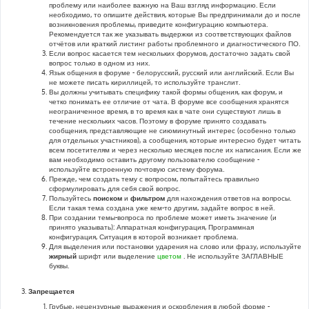
проблему или наиболее важную на Ваш взгляд информацию. Если
необходимо, то опишите действия, которые Вы предпринимали до и после
возникновения проблемы, приведите конфигурацию компьютера.
Рекомендуется так же указывать выдержки из соответствующих файлов
отчётов или краткий листинг работы проблемного и диагностического ПО.
Если вопрос касается тем нескольких форумов, достаточно задать свой
вопрос только в одном из них.
Язык общения в форуме - белорусский, русский или английский. Если Вы
не можете писать кириллицей, то используйте транслит.
Вы должны учитывать специфику такой формы общения, как форум, и
четко понимать ее отличие от чата. В форуме все сообщения хранятся
неограниченное время, в то время как в чате они существуют лишь в
течение нескольких часов. Поэтому в форуме принято создавать
сообщения, представляющие не сиюминутный интерес (особенно только
для отдельных участников), а сообщения, которые интересно будет читать
всем посетителям и через несколько месяцев после их написания. Если же
вам необходимо оставить другому пользователю сообщение -
используйте встроенную почтовую систему форума.
Прежде, чем создать тему с вопросом, попытайтесь правильно
сформулировать для себя свой вопрос.
Пользуйтесь
поиском
и
фильтром
для нахождения ответов на вопросы.
Если такая тема создана уже кем-то другим, задайте вопрос в ней.
При создании темы-вопроса по проблеме может иметь значение (и
принято указывать): Аппаратная конфигурация, Программная
конфигурация, Ситуация в которой возникает проблема.
Для выделения или постановки ударения на слово или фразу, используйте
жирный
шрифт или выделение
цветом
. Не используйте ЗАГЛАВНЫЕ
буквы.
Запрещается
Грубые, нецензурные выражения и оскорбления в любой форме -