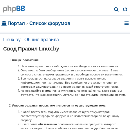
П
о
Портал
Список форумов
и
с
к
Linux.by - Общие правила
Свод Правил Linux.by
Общие положения.
Hезнание правил не освобождает от необходимости их выполнения.
Отправка любого сообщения в форум автоматически означает Ваше
согласие с настоящими правилами и с необходимостью их выполнения.
Все имеющиеся на сервере сведения имеют исключительно
информационное назначение. Все сообщения отражают мнения их
авторов, и администрация не несет за них никакой ответственности.
Не обращайте внимания на хулиганов. Не отвечайте им, даже если Вы
считаете, что Вас оскорбили. Остальное - забота администрации форума.
Условия создания новых тем и ответов на существующие темы
Любой посетитель форума имеет право создать тему, которая
соответствует профилю форума и не является повторной по данному
вопросу.
В заголовке
обязательно
обозначьте название предмета, которого
касается вопрос. В теле сообщения максимально подробно опишите