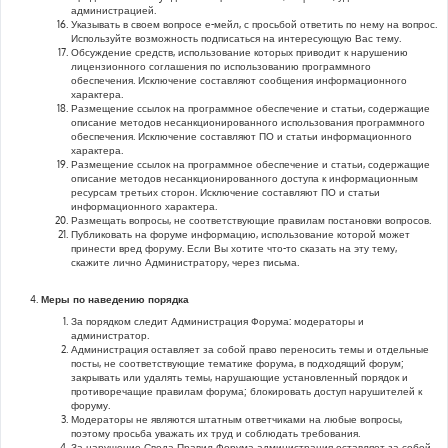
администрацией.
Указывать в своем вопросе е-мейл, с просьбой ответить по нему на вопрос.
Используйте возможность подписаться на интересующую Вас тему.
Обсуждение средств, использование которых приводит к нарушению
лицензионного соглашения по использованию программного
обеспечения. Исключение составляют сообщения информационного
характера.
Размещение ссылок на программное обеспечение и статьи, содержащие
описание методов несанкционированного использования программного
обеспечения. Исключение составляют ПО и статьи информационного
характера.
Размещение ссылок на программное обеспечение и статьи, содержащие
описание методов несанкционированного доступа к информационным
ресурсам третьих сторон. Исключение составляют ПО и статьи
информационного характера.
Размещать вопросы, не соответствующие правилам постановки вопросов.
Публиковать на форуме информацию, использование которой может
принести вред форуму. Если Вы хотите что-то сказать на эту тему,
скажите лично Администратору, через письма.
Меры по наведению порядка
За порядком следит Администрация Форума: модераторы и
администратор.
Администрация оставляет за собой право переносить темы и отдельные
посты, не соответствующие тематике форума, в подходящий форум;
закрывать или удалять темы, нарушающие установленный порядок и
противоречащие правилам форума; блокировать доступ нарушителей к
форуму.
Модераторы не являются штатным ответчиками на любые вопросы,
поэтому просьба уважать их труд и соблюдать требования.
За нарушение Свода Правил Форума администрация оставляет за собой