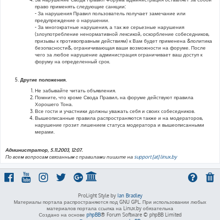
право применять следующие санкции:
- За нарушения Правил пользователь получает замечание или
предупреждение о нарушении.
- За многократные нарушения, а так же серьезные нарушения
(злоупотребление ненормативной лексикой, оскорбление собеседников,
призывы к противоправным действиям) к Вам будет применена &политика
безопасности&, ограничивающая ваши возможности на форуме. После
чего за любое нарушение администрация ограничивает ваш доступ к
форуму на определенный срок.
Другие положения.
Не забывайте читать объявления.
Помните, что кроме Свода Правил, на форуме действуют правила
Хорошего Тона.
Все гости и участники должны уважать себя и своих собеседников.
Вышеописанные правила распространяются также и на модераторов,
нарушение грозит лишением статуса модератора и вышеописанными
мерами.
Администратор, 5.11.2003, 12:07.
По всем вопросам связанным с правилами пишите на
support [at] linux.by
ProLight Style by
Ian Bradley
Материалы портала распространяются под GNU GPL. При использовании любых
материалов портала ссылка на Linux.by обязательна
Создано на основе
phpBB
® Forum Software © phpBB Limited