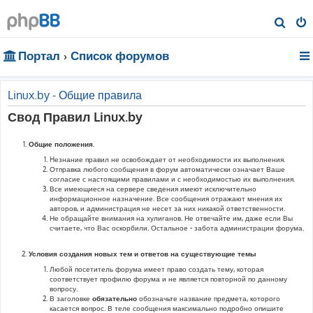
П
о
Портал
Список форумов
и
с
к
Linux.by - Общие правила
Свод Правил Linux.by
Общие положения.
Hезнание правил не освобождает от необходимости их выполнения.
Отправка любого сообщения в форум автоматически означает Ваше
согласие с настоящими правилами и с необходимостью их выполнения.
Все имеющиеся на сервере сведения имеют исключительно
информационное назначение. Все сообщения отражают мнения их
авторов, и администрация не несет за них никакой ответственности.
Не обращайте внимания на хулиганов. Не отвечайте им, даже если Вы
считаете, что Вас оскорбили. Остальное - забота администрации форума.
Условия создания новых тем и ответов на существующие темы
Любой посетитель форума имеет право создать тему, которая
соответствует профилю форума и не является повторной по данному
вопросу.
В заголовке
обязательно
обозначьте название предмета, которого
касается вопрос. В теле сообщения максимально подробно опишите