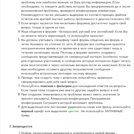
проблему или наиболее важную на Ваш взгляд информацию. Если
необходимо, то опишите действия, которые Вы предпринимали до и после
возникновения проблемы, приведите конфигурацию компьютера.
Рекомендуется так же указывать выдержки из соответствующих файлов
отчётов или краткий листинг работы проблемного и диагностического ПО.
Если вопрос касается тем нескольких форумов, достаточно задать свой
вопрос только в одном из них.
Язык общения в форуме - белорусский, русский или английский. Если Вы
не можете писать кириллицей, то используйте транслит.
Вы должны учитывать специфику такой формы общения, как форум, и
четко понимать ее отличие от чата. В форуме все сообщения хранятся
неограниченное время, в то время как в чате они существуют лишь в
течение нескольких часов. Поэтому в форуме принято создавать
сообщения, представляющие не сиюминутный интерес (особенно только
для отдельных участников), а сообщения, которые интересно будет читать
всем посетителям и через несколько месяцев после их написания. Если же
вам необходимо оставить другому пользователю сообщение -
используйте встроенную почтовую систему форума.
Прежде, чем создать тему с вопросом, попытайтесь правильно
сформулировать для себя свой вопрос.
Пользуйтесь
поиском
и
фильтром
для нахождения ответов на вопросы.
Если такая тема создана уже кем-то другим, задайте вопрос в ней.
При создании темы-вопроса по проблеме может иметь значение (и
принято указывать): Аппаратная конфигурация, Программная
конфигурация, Ситуация в которой возникает проблема.
Для выделения или постановки ударения на слово или фразу, используйте
жирный
шрифт или выделение
цветом
. Не используйте ЗАГЛАВНЫЕ
буквы.
Запрещается
Грубые, нецензурные выражения и оскорбления в любой форме -