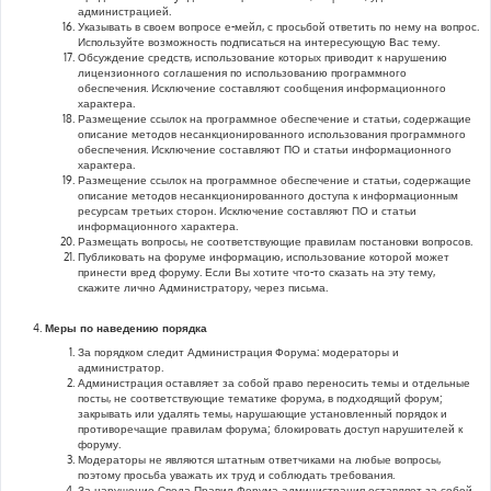
администрацией.
Указывать в своем вопросе е-мейл, с просьбой ответить по нему на вопрос.
Используйте возможность подписаться на интересующую Вас тему.
Обсуждение средств, использование которых приводит к нарушению
лицензионного соглашения по использованию программного
обеспечения. Исключение составляют сообщения информационного
характера.
Размещение ссылок на программное обеспечение и статьи, содержащие
описание методов несанкционированного использования программного
обеспечения. Исключение составляют ПО и статьи информационного
характера.
Размещение ссылок на программное обеспечение и статьи, содержащие
описание методов несанкционированного доступа к информационным
ресурсам третьих сторон. Исключение составляют ПО и статьи
информационного характера.
Размещать вопросы, не соответствующие правилам постановки вопросов.
Публиковать на форуме информацию, использование которой может
принести вред форуму. Если Вы хотите что-то сказать на эту тему,
скажите лично Администратору, через письма.
Меры по наведению порядка
За порядком следит Администрация Форума: модераторы и
администратор.
Администрация оставляет за собой право переносить темы и отдельные
посты, не соответствующие тематике форума, в подходящий форум;
закрывать или удалять темы, нарушающие установленный порядок и
противоречащие правилам форума; блокировать доступ нарушителей к
форуму.
Модераторы не являются штатным ответчиками на любые вопросы,
поэтому просьба уважать их труд и соблюдать требования.
За нарушение Свода Правил Форума администрация оставляет за собой