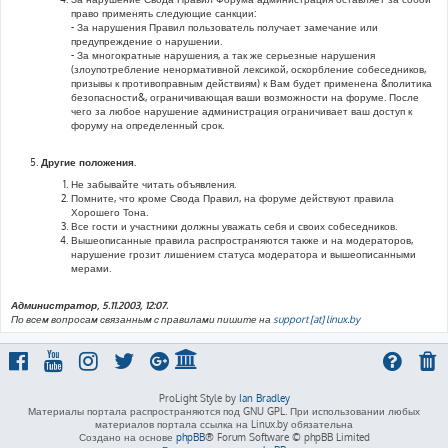
право применять следующие санкции:
- За нарушения Правил пользователь получает замечание или
предупреждение о нарушении.
- За многократные нарушения, а так же серьезные нарушения
(злоупотребление ненормативной лексикой, оскорбление собеседников,
призывы к противоправным действиям) к Вам будет применена &политика
безопасности&, ограничивающая ваши возможности на форуме. После
чего за любое нарушение администрация ограничивает ваш доступ к
форуму на определенный срок.
Другие положения.
Не забывайте читать объявления.
Помните, что кроме Свода Правил, на форуме действуют правила
Хорошего Тона.
Все гости и участники должны уважать себя и своих собеседников.
Вышеописанные правила распространяются также и на модераторов,
нарушение грозит лишением статуса модератора и вышеописанными
мерами.
Администратор, 5.11.2003, 12:07.
По всем вопросам связанным с правилами пишите на
support [at] linux.by
ProLight Style by
Ian Bradley
Материалы портала распространяются под GNU GPL. При использовании любых
материалов портала ссылка на Linux.by обязательна
Создано на основе
phpBB
® Forum Software © phpBB Limited