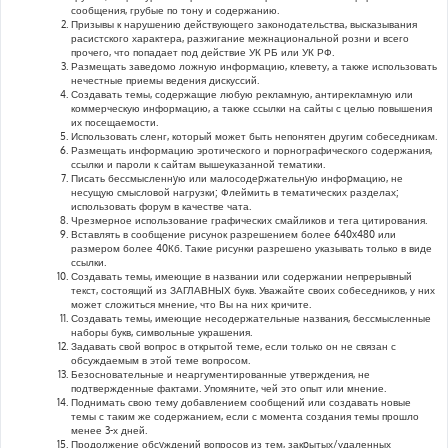
сообщения, грубые по тону и содержанию.
Призывы к нарушению действующего законодательства, высказывания
расистского характера, разжигание межнациональной розни и всего
прочего, что попадает под действие УК РБ или УК РФ.
Размещать заведомо ложную информацию, клевету, а также использовать
нечестные приемы ведения дискуссий.
Создавать темы, содержащие любую рекламную, антирекламную или
коммерческую информацию, а также ссылки на сайты с целью повышения
их посещаемости.
Использовать сленг, который может быть непонятен другим собеседникам.
Размещать информацию эротического и порнографического содержания,
ссылки и пароли к сайтам вышеуказанной тематики.
Писать бессмысленнyю или малосодеpжательнyю инфоpмацию, не
несущую смысловой нагрузки; Флеймить в тематических разделах;
использовать форум в качестве чата.
Чрезмерное использование графических смайликов и тега цитирования.
Вставлять в сообщение рисунок разрешением более 640x480 или
размером более 40Кб. Такие рисунки разрешено указывать только в виде
ссылки.
Создавать темы, имеющие в названии или содержании непрерывный
текст, состоящий из ЗАГЛАВНЫХ букв. Уважайте своих собеседников, у них
может сложиться мнение, что Вы на них кричите.
Создавать темы, имеющие несодержательные названия, бессмысленные
наборы букв, символьные украшения.
Задавать свой вопрос в открытой теме, если только он не связан с
обсуждаемым в этой теме вопросом.
Безосновательные и неаргументированные утверждения, не
подтвержденные фактами. Упомяните, чей это опыт или мнение.
Поднимать свою тему добавлением сообщений или создавать новые
темы с таким же содержанием, если с момента создания темы прошло
менее 3-х дней.
Продолжение обсyждений вопросов из тем, закpытых/удаленных