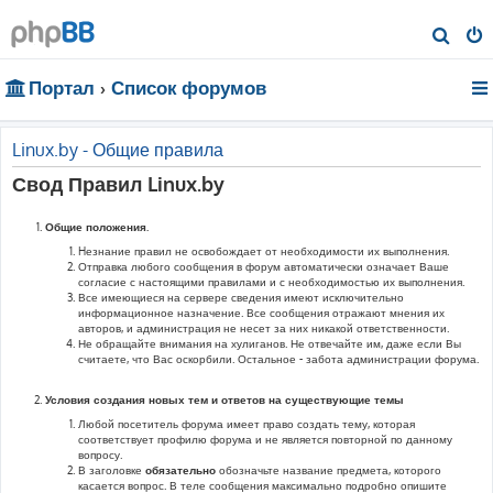
П
о
Портал
Список форумов
и
с
к
Linux.by - Общие правила
Свод Правил Linux.by
Общие положения.
Hезнание правил не освобождает от необходимости их выполнения.
Отправка любого сообщения в форум автоматически означает Ваше
согласие с настоящими правилами и с необходимостью их выполнения.
Все имеющиеся на сервере сведения имеют исключительно
информационное назначение. Все сообщения отражают мнения их
авторов, и администрация не несет за них никакой ответственности.
Не обращайте внимания на хулиганов. Не отвечайте им, даже если Вы
считаете, что Вас оскорбили. Остальное - забота администрации форума.
Условия создания новых тем и ответов на существующие темы
Любой посетитель форума имеет право создать тему, которая
соответствует профилю форума и не является повторной по данному
вопросу.
В заголовке
обязательно
обозначьте название предмета, которого
касается вопрос. В теле сообщения максимально подробно опишите