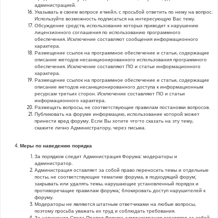
администрацией.
Указывать в своем вопросе е-мейл, с просьбой ответить по нему на вопрос.
Используйте возможность подписаться на интересующую Вас тему.
Обсуждение средств, использование которых приводит к нарушению
лицензионного соглашения по использованию программного
обеспечения. Исключение составляют сообщения информационного
характера.
Размещение ссылок на программное обеспечение и статьи, содержащие
описание методов несанкционированного использования программного
обеспечения. Исключение составляют ПО и статьи информационного
характера.
Размещение ссылок на программное обеспечение и статьи, содержащие
описание методов несанкционированного доступа к информационным
ресурсам третьих сторон. Исключение составляют ПО и статьи
информационного характера.
Размещать вопросы, не соответствующие правилам постановки вопросов.
Публиковать на форуме информацию, использование которой может
принести вред форуму. Если Вы хотите что-то сказать на эту тему,
скажите лично Администратору, через письма.
Меры по наведению порядка
За порядком следит Администрация Форума: модераторы и
администратор.
Администрация оставляет за собой право переносить темы и отдельные
посты, не соответствующие тематике форума, в подходящий форум;
закрывать или удалять темы, нарушающие установленный порядок и
противоречащие правилам форума; блокировать доступ нарушителей к
форуму.
Модераторы не являются штатным ответчиками на любые вопросы,
поэтому просьба уважать их труд и соблюдать требования.
За нарушение Свода Правил Форума администрация оставляет за собой