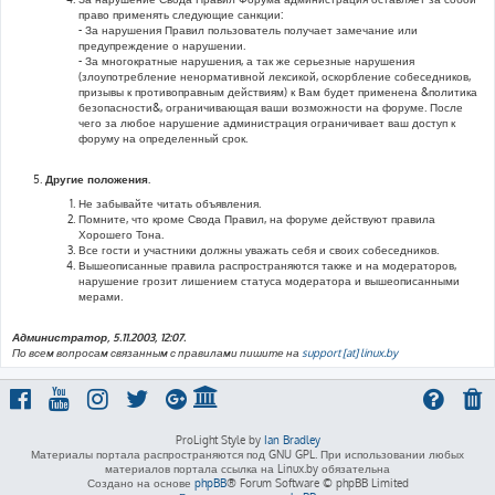
право применять следующие санкции:
- За нарушения Правил пользователь получает замечание или
предупреждение о нарушении.
- За многократные нарушения, а так же серьезные нарушения
(злоупотребление ненормативной лексикой, оскорбление собеседников,
призывы к противоправным действиям) к Вам будет применена &политика
безопасности&, ограничивающая ваши возможности на форуме. После
чего за любое нарушение администрация ограничивает ваш доступ к
форуму на определенный срок.
Другие положения.
Не забывайте читать объявления.
Помните, что кроме Свода Правил, на форуме действуют правила
Хорошего Тона.
Все гости и участники должны уважать себя и своих собеседников.
Вышеописанные правила распространяются также и на модераторов,
нарушение грозит лишением статуса модератора и вышеописанными
мерами.
Администратор, 5.11.2003, 12:07.
По всем вопросам связанным с правилами пишите на
support [at] linux.by
ProLight Style by
Ian Bradley
Материалы портала распространяются под GNU GPL. При использовании любых
материалов портала ссылка на Linux.by обязательна
Создано на основе
phpBB
® Forum Software © phpBB Limited