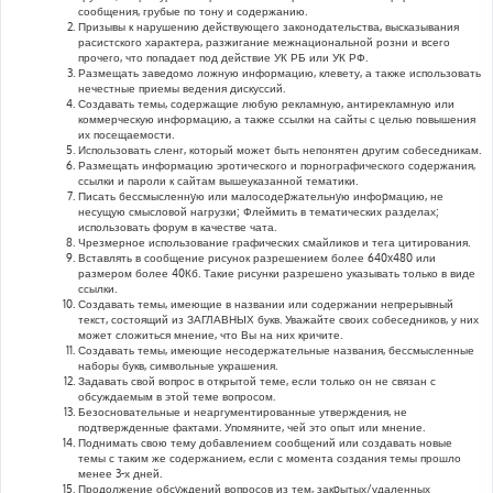
сообщения, грубые по тону и содержанию.
Призывы к нарушению действующего законодательства, высказывания
расистского характера, разжигание межнациональной розни и всего
прочего, что попадает под действие УК РБ или УК РФ.
Размещать заведомо ложную информацию, клевету, а также использовать
нечестные приемы ведения дискуссий.
Создавать темы, содержащие любую рекламную, антирекламную или
коммерческую информацию, а также ссылки на сайты с целью повышения
их посещаемости.
Использовать сленг, который может быть непонятен другим собеседникам.
Размещать информацию эротического и порнографического содержания,
ссылки и пароли к сайтам вышеуказанной тематики.
Писать бессмысленнyю или малосодеpжательнyю инфоpмацию, не
несущую смысловой нагрузки; Флеймить в тематических разделах;
использовать форум в качестве чата.
Чрезмерное использование графических смайликов и тега цитирования.
Вставлять в сообщение рисунок разрешением более 640x480 или
размером более 40Кб. Такие рисунки разрешено указывать только в виде
ссылки.
Создавать темы, имеющие в названии или содержании непрерывный
текст, состоящий из ЗАГЛАВНЫХ букв. Уважайте своих собеседников, у них
может сложиться мнение, что Вы на них кричите.
Создавать темы, имеющие несодержательные названия, бессмысленные
наборы букв, символьные украшения.
Задавать свой вопрос в открытой теме, если только он не связан с
обсуждаемым в этой теме вопросом.
Безосновательные и неаргументированные утверждения, не
подтвержденные фактами. Упомяните, чей это опыт или мнение.
Поднимать свою тему добавлением сообщений или создавать новые
темы с таким же содержанием, если с момента создания темы прошло
менее 3-х дней.
Продолжение обсyждений вопросов из тем, закpытых/удаленных