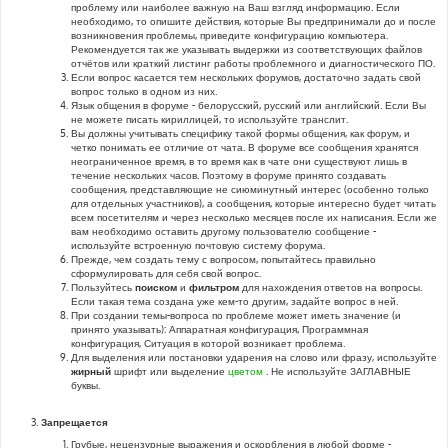
проблему или наиболее важную на Ваш взгляд информацию. Если
необходимо, то опишите действия, которые Вы предпринимали до и после
возникновения проблемы, приведите конфигурацию компьютера.
Рекомендуется так же указывать выдержки из соответствующих файлов
отчётов или краткий листинг работы проблемного и диагностического ПО.
Если вопрос касается тем нескольких форумов, достаточно задать свой
вопрос только в одном из них.
Язык общения в форуме - белорусский, русский или английский. Если Вы
не можете писать кириллицей, то используйте транслит.
Вы должны учитывать специфику такой формы общения, как форум, и
четко понимать ее отличие от чата. В форуме все сообщения хранятся
неограниченное время, в то время как в чате они существуют лишь в
течение нескольких часов. Поэтому в форуме принято создавать
сообщения, представляющие не сиюминутный интерес (особенно только
для отдельных участников), а сообщения, которые интересно будет читать
всем посетителям и через несколько месяцев после их написания. Если же
вам необходимо оставить другому пользователю сообщение -
используйте встроенную почтовую систему форума.
Прежде, чем создать тему с вопросом, попытайтесь правильно
сформулировать для себя свой вопрос.
Пользуйтесь
поиском
и
фильтром
для нахождения ответов на вопросы.
Если такая тема создана уже кем-то другим, задайте вопрос в ней.
При создании темы-вопроса по проблеме может иметь значение (и
принято указывать): Аппаратная конфигурация, Программная
конфигурация, Ситуация в которой возникает проблема.
Для выделения или постановки ударения на слово или фразу, используйте
жирный
шрифт или выделение
цветом
. Не используйте ЗАГЛАВНЫЕ
буквы.
Запрещается
Грубые, нецензурные выражения и оскорбления в любой форме -