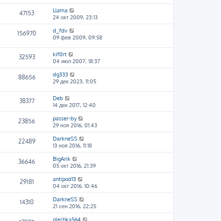
Llama
47153
24 окт 2009, 23:13
d_fdv
156970
09 фев 2009, 09:58
kif0rt
32593
04 июл 2007, 18:37
dg333
88656
29 дек 2023, 11:05
Deb
38377
14 дек 2017, 12:40
passer-by
23856
29 ноя 2016, 01:43
DarkneSS
22489
13 ноя 2016, 11:18
BigArik
36646
05 окт 2016, 21:39
antipod13
29181
04 окт 2016, 10:46
DarkneSS
14310
21 сен 2016, 22:25
olechka564