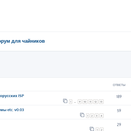
рум для чайников
ширенный поиск
ОТВЕТЫ
орусских ISP
189
1
…
9
10
11
12
13
мы etc. v0.03
59
1
2
3
4
29
1
2