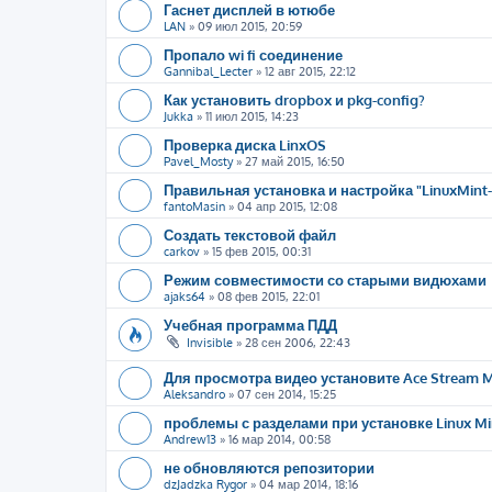
Гаснет дисплей в ютюбе
LAN
»
09 июл 2015, 20:59
Пропало wi fi соединение
Gannibal_Lecter
»
12 авг 2015, 22:12
Как установить dropbox и pkg-config?
Jukka
»
11 июл 2015, 14:23
Проверка диска LinxOS
Pavel_Mosty
»
27 май 2015, 16:50
Правильная установка и настройка "LinuxMint-
fantoMasin
»
04 апр 2015, 12:08
Создать текстовой файл
carkov
»
15 фев 2015, 00:31
Режим совместимости со старыми видюхами
ajaks64
»
08 фев 2015, 22:01
Учебная программа ПДД
Invisible
»
28 сен 2006, 22:43
Для просмотра видео установите Ace Stream 
Aleksandro
»
07 сен 2014, 15:25
проблемы с разделами при установке Linux Mi
Andrew13
»
16 мар 2014, 00:58
не обновляются репозитории
dzJadzka Rygor
»
04 мар 2014, 18:16