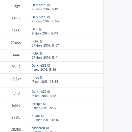
DarkneSS
11517
25 фев 2014, 19:01
DarkneSS
12011
25 фев 2014, 18:56
Deb
28831
21 фев 2014, 12:09
nolik
27466
07 фев 2014, 18:57
nolik
14447
07 фев 2014, 18:41
DarkneSS
20612
11 янв 2014, 18:56
mich
131277
17 ноя 2013, 03:45
DarkneSS
13118
17 сен 2013, 19:33
integer
16516
11 июл 2013, 21:29
duale
27310
05 июл 2013, 10:34
pashered
28285