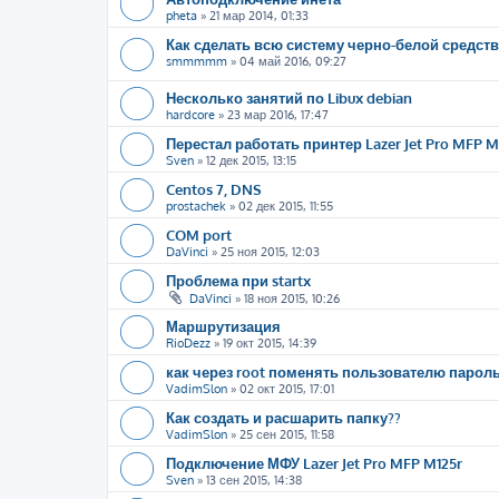
pheta
»
21 мар 2014, 01:33
Как сделать всю систему черно-белой средст
smmmmm
»
04 май 2016, 09:27
Несколько занятий по Libux debian
hardcore
»
23 мар 2016, 17:47
Перестал работать принтер Lazer Jet Pro MFP M1
Sven
»
12 дек 2015, 13:15
Centos 7, DNS
prostachek
»
02 дек 2015, 11:55
COM port
DaVinci
»
25 ноя 2015, 12:03
Проблема при startx
DaVinci
»
18 ноя 2015, 10:26
Маршрутизация
RioDezz
»
19 окт 2015, 14:39
как через root поменять пользователю пароль
VadimSlon
»
02 окт 2015, 17:01
Как создать и расшарить папку??
VadimSlon
»
25 сен 2015, 11:58
Подключение МФУ Lazer Jet Pro MFP M125r
Sven
»
13 сен 2015, 14:38