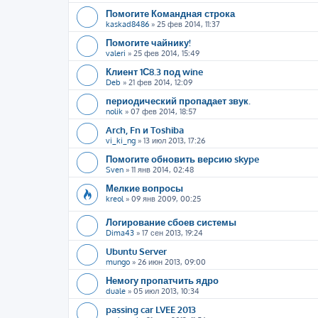
Помогите Командная строка
kaskad8486
»
25 фев 2014, 11:37
Помогите чайнику!
valeri
»
25 фев 2014, 15:49
Клиент 1С8.3 под wine
Deb
»
21 фев 2014, 12:09
периодический пропадает звук.
nolik
»
07 фев 2014, 18:57
Arch, Fn и Toshiba
vi_ki_ng
»
13 июл 2013, 17:26
Помогите обновить версию skype
Sven
»
11 янв 2014, 02:48
Мелкие вопросы
kreol
»
09 янв 2009, 00:25
Логирование сбоев системы
Dima43
»
17 сен 2013, 19:24
Ubuntu Server
mungo
»
26 июн 2013, 09:00
Немогу пропатчить ядро
duale
»
05 июл 2013, 10:34
passing car LVEE 2013