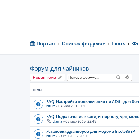
Портал
Список форумов
Linux
Фо
Форум для чайников
Поиск
Рас
Новая тема
ТЕМЫ
FAQ: Настройка подключения по ADSL для бел
kif0rt
»
04 июл 2007, 13:00
FAQ: Подключение к сети, интернету, vpn, моде
Llama
»
05 мар 2005, 22:48
Установка драйверов для модема Intel536EP
kif0rt
»
23 сен 2005, 20:17