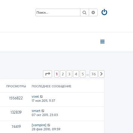
Поиск
Расширенный пои
Страница
1
из
76
1
2
3
4
5
76
…
След.
ПРОСМОТРЫ
ПОСЛЕДНЕЕ СООБЩЕНИЕ
vixel
1556822
17 ноя 2011, 11:37
smart
132839
07 окт 2011, 23:03
[vampire]
74419
28 фев 2010, 09:59