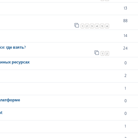
13
88
1
2
3
4
5
6
14
e: где взять?
24
1
2
анных ресурсах
0
2
1
 платформе
0
nt
0
1