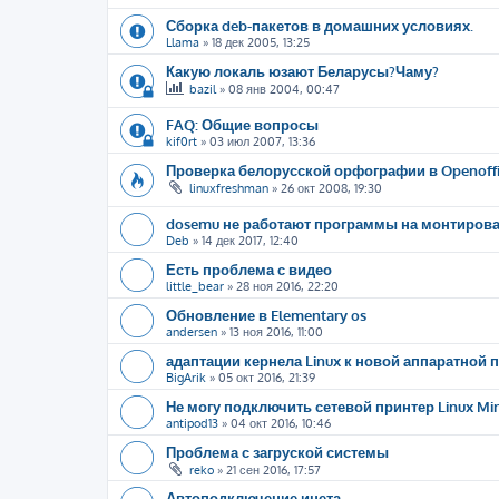
Сборка deb-пакетов в домашних условиях.
Llama
»
18 дек 2005, 13:25
Какую локаль юзают Беларусы?Чаму?
bazil
»
08 янв 2004, 00:47
FAQ: Общие вопросы
kif0rt
»
03 июл 2007, 13:36
Проверка белорусской орфографии в Openoffic
linuxfreshman
»
26 окт 2008, 19:30
dosemu не работают программы на монтиров
Deb
»
14 дек 2017, 12:40
Есть проблема с видео
little_bear
»
28 ноя 2016, 22:20
Обновление в Elementary os
andersen
»
13 ноя 2016, 11:00
адаптации кернела Linux к новой аппаратной
BigArik
»
05 окт 2016, 21:39
Не могу подключить сетевой принтер Linux Mi
antipod13
»
04 окт 2016, 10:46
Проблема с загруской системы
reko
»
21 сен 2016, 17:57
Автоподключение инета