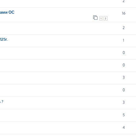
2
вами ОС
16
1
2
2
25r.
1
0
0
3
0
 ?
3
5
4