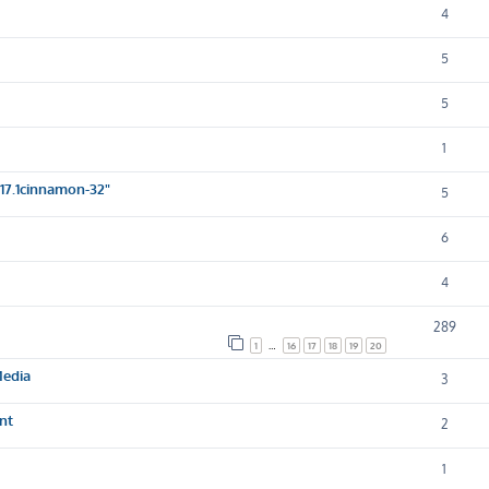
4
5
5
1
17.1cinnamon-32"
5
6
4
289
1
…
16
17
18
19
20
Media
3
nt
2
1