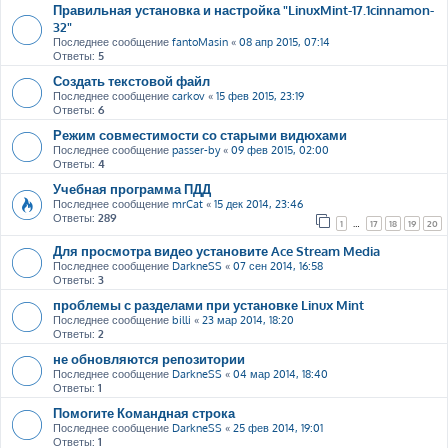
Правильная установка и настройка "LinuxMint-17.1cinnamon-
32"
Последнее сообщение
fantoMasin
«
08 апр 2015, 07:14
Ответы:
5
Создать текстовой файл
Последнее сообщение
carkov
«
15 фев 2015, 23:19
Ответы:
6
Режим совместимости со старыми видюхами
Последнее сообщение
passer-by
«
09 фев 2015, 02:00
Ответы:
4
Учебная программа ПДД
Последнее сообщение
mrCat
«
15 дек 2014, 23:46
Ответы:
289
1
…
17
18
19
20
Для просмотра видео установите Ace Stream Media
Последнее сообщение
DarkneSS
«
07 сен 2014, 16:58
Ответы:
3
проблемы с разделами при установке Linux Mint
Последнее сообщение
billi
«
23 мар 2014, 18:20
Ответы:
2
не обновляются репозитории
Последнее сообщение
DarkneSS
«
04 мар 2014, 18:40
Ответы:
1
Помогите Командная строка
Последнее сообщение
DarkneSS
«
25 фев 2014, 19:01
Ответы:
1