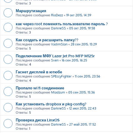
Ответы:
3
Маршрутизация
Последнее сообщение
RioDezz
«
19 окт 2015, 14:39
как через root поменять пользователю пароль ?
Последнее сообщение
DarkneSS
«
05 окт 2015, 19:58
Ответы:
3
Как создать и расшарить папку??
Последнее сообщение
VadimSlon
«
28 сен 2015, 15:29
Ответы:
5
Подключение МФУ Lazer Jet Pro MFP M125r
Последнее сообщение
Sven
«
16 сен 2015, 16:25
Ответы:
4
Гаснет дисплей в ютюбе
Последнее сообщение
SPEccyFighter
«
11 сен 2015, 23:56
Ответы:
4
Пропало wi fi соединение
Последнее сообщение
Miadzum
«
05 сен 2015, 15:36
Ответы:
5
Как установить dropbox и pkg-config?
Последнее сообщение
DarkneSS
«
12 июл 2015, 22:43
Ответы:
5
Проверка диска LinxOS
Последнее сообщение
DarkneSS
«
27 май 2015, 17:52
Ответы:
1