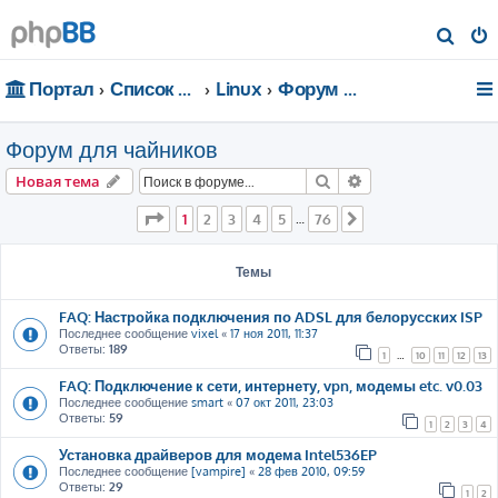
П
о
Портал
Список форумов
Linux
Форум для чайников
и
с
Форум для чайников
к
Поиск
Расширенный пои
Новая тема
Страница
1
из
76
1
2
3
4
5
76
…
След.
Темы
FAQ: Настройка подключения по ADSL для белорусских ISP
Последнее сообщение
vixel
«
17 ноя 2011, 11:37
Ответы:
189
1
…
10
11
12
13
FAQ: Подключение к сети, интернету, vpn, модемы etc. v0.03
Последнее сообщение
smart
«
07 окт 2011, 23:03
Ответы:
59
1
2
3
4
Установка драйверов для модема Intel536EP
Последнее сообщение
[vampire]
«
28 фев 2010, 09:59
Ответы:
29
1
2