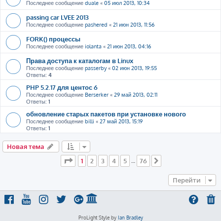
Последнее сообщение
duale
«
05 июл 2013, 10:34
passing car LVEE 2013
Последнее сообщение
pashered
«
21 июн 2013, 11:56
FORK() процессы
Последнее сообщение
iolanta
«
21 июн 2013, 04:16
Права доступа к каталогам в Linux
Последнее сообщение
passerby
«
02 июн 2013, 19:55
Ответы:
4
PHP 5.2.17 для центос 6
Последнее сообщение
Berserker
«
29 май 2013, 02:11
Ответы:
1
обновление старых пакетов при установке нового
Последнее сообщение
billi
«
27 май 2013, 15:19
Ответы:
1
Новая тема
Страница
1
из
76
1
2
3
4
5
76
…
След.
Перейти
ProLight Style by
Ian Bradley