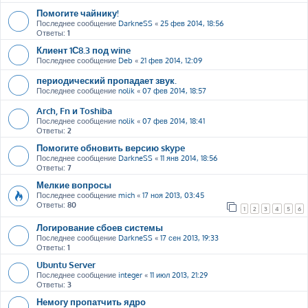
Помогите чайнику!
Последнее сообщение
DarkneSS
«
25 фев 2014, 18:56
Ответы:
1
Клиент 1С8.3 под wine
Последнее сообщение
Deb
«
21 фев 2014, 12:09
периодический пропадает звук.
Последнее сообщение
nolik
«
07 фев 2014, 18:57
Arch, Fn и Toshiba
Последнее сообщение
nolik
«
07 фев 2014, 18:41
Ответы:
2
Помогите обновить версию skype
Последнее сообщение
DarkneSS
«
11 янв 2014, 18:56
Ответы:
7
Мелкие вопросы
Последнее сообщение
mich
«
17 ноя 2013, 03:45
Ответы:
80
1
2
3
4
5
6
Логирование сбоев системы
Последнее сообщение
DarkneSS
«
17 сен 2013, 19:33
Ответы:
1
Ubuntu Server
Последнее сообщение
integer
«
11 июл 2013, 21:29
Ответы:
3
Немогу пропатчить ядро