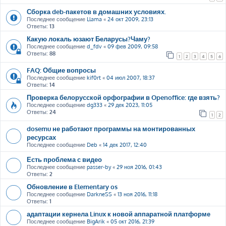
Сборка deb-пакетов в домашних условиях.
Последнее сообщение
Llama
«
24 окт 2009, 23:13
Ответы:
13
Какую локаль юзают Беларусы?Чаму?
Последнее сообщение
d_fdv
«
09 фев 2009, 09:58
Ответы:
88
1
2
3
4
5
6
FAQ: Общие вопросы
Последнее сообщение
kif0rt
«
04 июл 2007, 18:37
Ответы:
14
Проверка белорусской орфографии в Openoffice: где взять?
Последнее сообщение
dg333
«
29 дек 2023, 11:05
Ответы:
24
1
2
dosemu не работают программы на монтированных
ресурсах
Последнее сообщение
Deb
«
14 дек 2017, 12:40
Есть проблема с видео
Последнее сообщение
passer-by
«
29 ноя 2016, 01:43
Ответы:
2
Обновление в Elementary os
Последнее сообщение
DarkneSS
«
13 ноя 2016, 11:18
Ответы:
1
адаптации кернела Linux к новой аппаратной платформе
Последнее сообщение
BigArik
«
05 окт 2016, 21:39