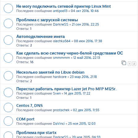
Не могу подключить сетевой принтер Linux Mint
Последнее сообщение
antipod13
«
04 окт 2016, 10:46
Проблема с загруской системы
Последнее сообщение
DarkneSS
«
21 сен 2016, 22:25
Ответы:
1
Автоподключение инета
Последнее сообщение
olechka564
«
08 июн 2016, 17:38
Ответы:
2
Как сделать всю систему черно-белой средствами ОС
Последнее сообщение
smmmmm
«
12 май 2016, 22:13
Ответы:
16
1
2
Несколько занятий по Libux debian
Последнее сообщение
hardcore
«
23 мар 2016, 21:18
Ответы:
2
Перестал работать принтер Lazer Jet Pro MFP M125r.
Последнее сообщение
Sven
«
14 дек 2015, 17:22
Ответы:
1
Centos 7, DNS
Последнее сообщение
prostachek
«
02 дек 2015, 11:55
COM port
Последнее сообщение
DaVinci
«
25 ноя 2015, 12:03
Проблема при startx
Последнее сообщение
DarkneSS
«
20 ноя 2015, 06:33