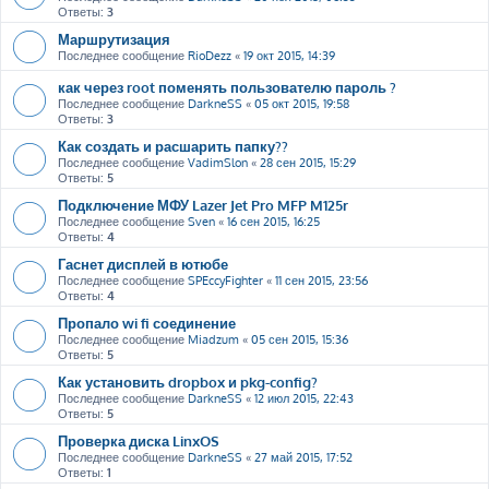
Ответы:
3
Маршрутизация
Последнее сообщение
RioDezz
«
19 окт 2015, 14:39
как через root поменять пользователю пароль ?
Последнее сообщение
DarkneSS
«
05 окт 2015, 19:58
Ответы:
3
Как создать и расшарить папку??
Последнее сообщение
VadimSlon
«
28 сен 2015, 15:29
Ответы:
5
Подключение МФУ Lazer Jet Pro MFP M125r
Последнее сообщение
Sven
«
16 сен 2015, 16:25
Ответы:
4
Гаснет дисплей в ютюбе
Последнее сообщение
SPEccyFighter
«
11 сен 2015, 23:56
Ответы:
4
Пропало wi fi соединение
Последнее сообщение
Miadzum
«
05 сен 2015, 15:36
Ответы:
5
Как установить dropbox и pkg-config?
Последнее сообщение
DarkneSS
«
12 июл 2015, 22:43
Ответы:
5
Проверка диска LinxOS
Последнее сообщение
DarkneSS
«
27 май 2015, 17:52
Ответы:
1