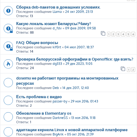
Сборка deb-пакетов в домашних условиях.
Последнее сообщение
Llama
«
24 окт 2009, 23:13
Ответы:
13
Какую локаль юзают Беларусы?Чаму?
Последнее сообщение
d_fdv
«
09 фев 2009, 09:58
Ответы:
88
1
2
3
4
5
6
FAQ: Общие вопросы
Последнее сообщение
kif0rt
«
04 июл 2007, 18:37
Ответы:
14
Проверка белорусской орфографии в Openoffice: где взять?
Последнее сообщение
dg333
«
29 дек 2023, 11:05
Ответы:
24
1
2
dosemu не работают программы на монтированных
ресурсах
Последнее сообщение
Deb
«
14 дек 2017, 12:40
Есть проблема с видео
Последнее сообщение
passer-by
«
29 ноя 2016, 01:43
Ответы:
2
Обновление в Elementary os
Последнее сообщение
DarkneSS
«
13 ноя 2016, 11:18
Ответы:
1
адаптации кернела Linux к новой аппаратной платформе
Последнее сообщение
BigArik
«
05 окт 2016, 21:39