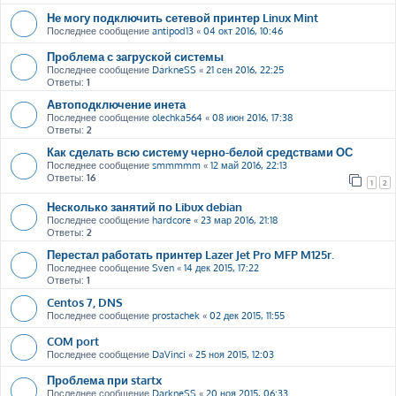
Не могу подключить сетевой принтер Linux Mint
Последнее сообщение
antipod13
«
04 окт 2016, 10:46
Проблема с загруской системы
Последнее сообщение
DarkneSS
«
21 сен 2016, 22:25
Ответы:
1
Автоподключение инета
Последнее сообщение
olechka564
«
08 июн 2016, 17:38
Ответы:
2
Как сделать всю систему черно-белой средствами ОС
Последнее сообщение
smmmmm
«
12 май 2016, 22:13
Ответы:
16
1
2
Несколько занятий по Libux debian
Последнее сообщение
hardcore
«
23 мар 2016, 21:18
Ответы:
2
Перестал работать принтер Lazer Jet Pro MFP M125r.
Последнее сообщение
Sven
«
14 дек 2015, 17:22
Ответы:
1
Centos 7, DNS
Последнее сообщение
prostachek
«
02 дек 2015, 11:55
COM port
Последнее сообщение
DaVinci
«
25 ноя 2015, 12:03
Проблема при startx
Последнее сообщение
DarkneSS
«
20 ноя 2015, 06:33