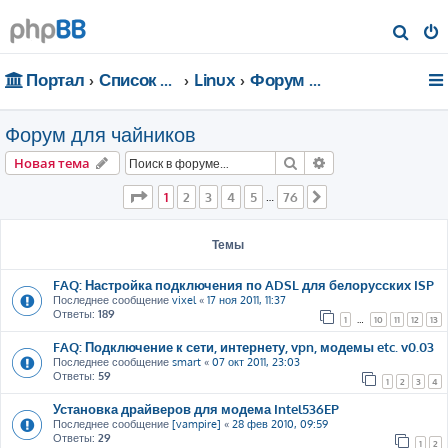
П
о
Портал
Список форумов
Linux
Форум для чайников
и
с
Форум для чайников
к
Поиск
Расширенный пои
Новая тема
Страница
1
из
76
1
2
3
4
5
76
…
След.
Темы
FAQ: Настройка подключения по ADSL для белорусских ISP
Последнее сообщение
vixel
«
17 ноя 2011, 11:37
Ответы:
189
1
…
10
11
12
13
FAQ: Подключение к сети, интернету, vpn, модемы etc. v0.03
Последнее сообщение
smart
«
07 окт 2011, 23:03
Ответы:
59
1
2
3
4
Установка драйверов для модема Intel536EP
Последнее сообщение
[vampire]
«
28 фев 2010, 09:59
Ответы:
29
1
2