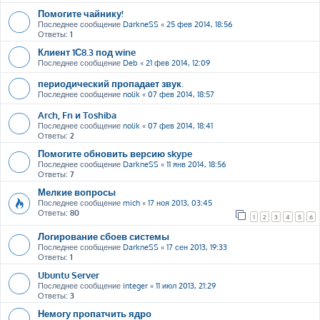
Помогите чайнику!
Последнее сообщение
DarkneSS
«
25 фев 2014, 18:56
Ответы:
1
Клиент 1С8.3 под wine
Последнее сообщение
Deb
«
21 фев 2014, 12:09
периодический пропадает звук.
Последнее сообщение
nolik
«
07 фев 2014, 18:57
Arch, Fn и Toshiba
Последнее сообщение
nolik
«
07 фев 2014, 18:41
Ответы:
2
Помогите обновить версию skype
Последнее сообщение
DarkneSS
«
11 янв 2014, 18:56
Ответы:
7
Мелкие вопросы
Последнее сообщение
mich
«
17 ноя 2013, 03:45
Ответы:
80
1
2
3
4
5
6
Логирование сбоев системы
Последнее сообщение
DarkneSS
«
17 сен 2013, 19:33
Ответы:
1
Ubuntu Server
Последнее сообщение
integer
«
11 июл 2013, 21:29
Ответы:
3
Немогу пропатчить ядро