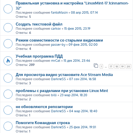
Правильная установка и настройка "LinuxMint-17.1cinnamon-
32"
Последнее сообщение
fantoMasin
«
08 апр 2015, 07:14
Ответы:
5
Создать текстовой файл
Последнее сообщение
carkov
«
15 фев 2015, 23:19
Ответы:
6
Режим совместимости со старыми видюхами
Последнее сообщение
passer-by
«
09 фев 2015, 02:00
Ответы:
4
Учебная программа ПДД
Последнее сообщение
mrCat
«
15 дек 2014, 23:46
Ответы:
289
1
…
17
18
19
20
Для просмотра видео установите Ace Stream Media
Последнее сообщение
DarkneSS
«
07 сен 2014, 16:58
Ответы:
3
проблемы с разделами при установке Linux Mint
Последнее сообщение
billi
«
23 мар 2014, 18:20
Ответы:
2
не обновляются репозитории
Последнее сообщение
DarkneSS
«
04 мар 2014, 18:40
Ответы:
1
Помогите Командная строка
Последнее сообщение
DarkneSS
«
25 фев 2014, 19:01
Ответы:
1