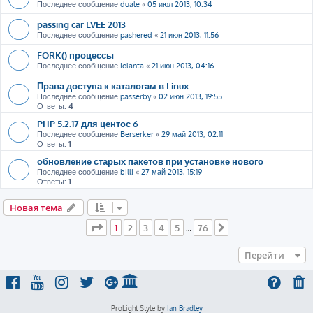
Последнее сообщение
duale
«
05 июл 2013, 10:34
passing car LVEE 2013
Последнее сообщение
pashered
«
21 июн 2013, 11:56
FORK() процессы
Последнее сообщение
iolanta
«
21 июн 2013, 04:16
Права доступа к каталогам в Linux
Последнее сообщение
passerby
«
02 июн 2013, 19:55
Ответы:
4
PHP 5.2.17 для центос 6
Последнее сообщение
Berserker
«
29 май 2013, 02:11
Ответы:
1
обновление старых пакетов при установке нового
Последнее сообщение
billi
«
27 май 2013, 15:19
Ответы:
1
Новая тема
Страница
1
из
76
1
2
3
4
5
76
…
След.
Перейти
ProLight Style by
Ian Bradley