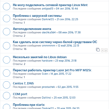
Не могу подключить сетевой принтер Linux Mint
Последнее сообщение
antipod13
«
04 окт 2016, 10:46
Проблема с загруской системы
Последнее сообщение
DarkneSS
«
21 сен 2016, 22:25
Ответы:
1
Автоподключение инета
Последнее сообщение
olechka564
«
08 июн 2016, 17:38
Ответы:
2
Как сделать всю систему черно-белой средствами ОС
Последнее сообщение
smmmmm
«
12 май 2016, 22:13
Ответы:
16
1
2
Несколько занятий по Libux debian
Последнее сообщение
hardcore
«
23 мар 2016, 21:18
Ответы:
2
Перестал работать принтер Lazer Jet Pro MFP M125r.
Последнее сообщение
Sven
«
14 дек 2015, 17:22
Ответы:
1
Centos 7, DNS
Последнее сообщение
prostachek
«
02 дек 2015, 11:55
COM port
Последнее сообщение
DaVinci
«
25 ноя 2015, 12:03
Проблема при startx
Последнее сообщение
DarkneSS
«
20 ноя 2015, 06:33