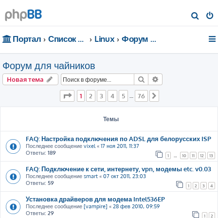
П
о
Портал
Список форумов
Linux
Форум для чайников
и
с
Форум для чайников
к
Поиск
Расширенный пои
Новая тема
Страница
1
из
76
1
2
3
4
5
76
…
След.
Темы
FAQ: Настройка подключения по ADSL для белорусских ISP
Последнее сообщение
vixel
«
17 ноя 2011, 11:37
Ответы:
189
1
…
10
11
12
13
FAQ: Подключение к сети, интернету, vpn, модемы etc. v0.03
Последнее сообщение
smart
«
07 окт 2011, 23:03
Ответы:
59
1
2
3
4
Установка драйверов для модема Intel536EP
Последнее сообщение
[vampire]
«
28 фев 2010, 09:59
Ответы:
29
1
2