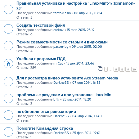
Правильная установка и настройка "LinuxMint-17.1cinnamon-
32"
Последнее сообщение
fantoMasin
«
08 апр 2015, 07:14
Ответы:
5
Создать текстовой файл
Последнее сообщение
carkov
«
15 фев 2015, 23:19
Ответы:
6
Режим совместимости со старыми видюхами
Последнее сообщение
passer-by
«
09 фев 2015, 02:00
Ответы:
4
Учебная программа ПДД
Последнее сообщение
mrCat
«
15 дек 2014, 23:46
Ответы:
289
1
…
17
18
19
20
Для просмотра видео установите Ace Stream Media
Последнее сообщение
DarkneSS
«
07 сен 2014, 16:58
Ответы:
3
проблемы с разделами при установке Linux Mint
Последнее сообщение
billi
«
23 мар 2014, 18:20
Ответы:
2
не обновляются репозитории
Последнее сообщение
DarkneSS
«
04 мар 2014, 18:40
Ответы:
1
Помогите Командная строка
Последнее сообщение
DarkneSS
«
25 фев 2014, 19:01
Ответы:
1