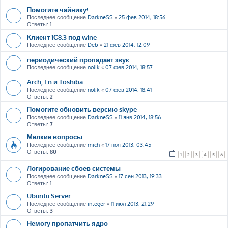
Помогите чайнику!
Последнее сообщение
DarkneSS
«
25 фев 2014, 18:56
Ответы:
1
Клиент 1С8.3 под wine
Последнее сообщение
Deb
«
21 фев 2014, 12:09
периодический пропадает звук.
Последнее сообщение
nolik
«
07 фев 2014, 18:57
Arch, Fn и Toshiba
Последнее сообщение
nolik
«
07 фев 2014, 18:41
Ответы:
2
Помогите обновить версию skype
Последнее сообщение
DarkneSS
«
11 янв 2014, 18:56
Ответы:
7
Мелкие вопросы
Последнее сообщение
mich
«
17 ноя 2013, 03:45
Ответы:
80
1
2
3
4
5
6
Логирование сбоев системы
Последнее сообщение
DarkneSS
«
17 сен 2013, 19:33
Ответы:
1
Ubuntu Server
Последнее сообщение
integer
«
11 июл 2013, 21:29
Ответы:
3
Немогу пропатчить ядро