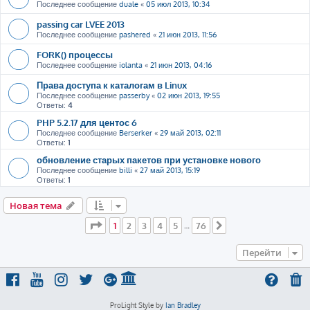
Последнее сообщение
duale
«
05 июл 2013, 10:34
passing car LVEE 2013
Последнее сообщение
pashered
«
21 июн 2013, 11:56
FORK() процессы
Последнее сообщение
iolanta
«
21 июн 2013, 04:16
Права доступа к каталогам в Linux
Последнее сообщение
passerby
«
02 июн 2013, 19:55
Ответы:
4
PHP 5.2.17 для центос 6
Последнее сообщение
Berserker
«
29 май 2013, 02:11
Ответы:
1
обновление старых пакетов при установке нового
Последнее сообщение
billi
«
27 май 2013, 15:19
Ответы:
1
Новая тема
Страница
1
из
76
1
2
3
4
5
76
…
След.
Перейти
ProLight Style by
Ian Bradley