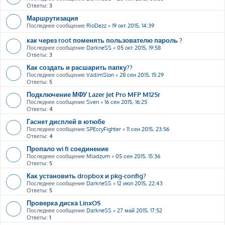
Ответы:
3
Маршрутизация
Последнее сообщение
RioDezz
«
19 окт 2015, 14:39
как через root поменять пользователю пароль ?
Последнее сообщение
DarkneSS
«
05 окт 2015, 19:58
Ответы:
3
Как создать и расшарить папку??
Последнее сообщение
VadimSlon
«
28 сен 2015, 15:29
Ответы:
5
Подключение МФУ Lazer Jet Pro MFP M125r
Последнее сообщение
Sven
«
16 сен 2015, 16:25
Ответы:
4
Гаснет дисплей в ютюбе
Последнее сообщение
SPEccyFighter
«
11 сен 2015, 23:56
Ответы:
4
Пропало wi fi соединение
Последнее сообщение
Miadzum
«
05 сен 2015, 15:36
Ответы:
5
Как установить dropbox и pkg-config?
Последнее сообщение
DarkneSS
«
12 июл 2015, 22:43
Ответы:
5
Проверка диска LinxOS
Последнее сообщение
DarkneSS
«
27 май 2015, 17:52
Ответы:
1