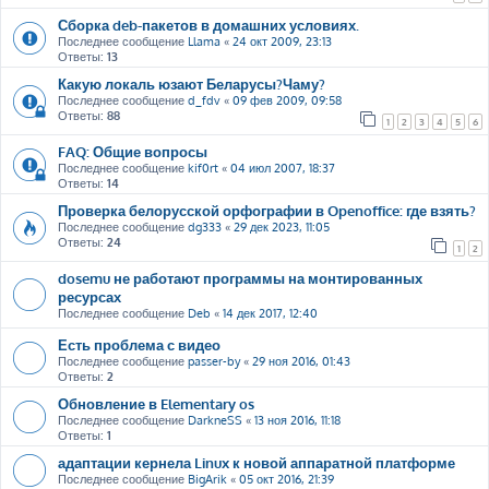
Сборка deb-пакетов в домашних условиях.
Последнее сообщение
Llama
«
24 окт 2009, 23:13
Ответы:
13
Какую локаль юзают Беларусы?Чаму?
Последнее сообщение
d_fdv
«
09 фев 2009, 09:58
Ответы:
88
1
2
3
4
5
6
FAQ: Общие вопросы
Последнее сообщение
kif0rt
«
04 июл 2007, 18:37
Ответы:
14
Проверка белорусской орфографии в Openoffice: где взять?
Последнее сообщение
dg333
«
29 дек 2023, 11:05
Ответы:
24
1
2
dosemu не работают программы на монтированных
ресурсах
Последнее сообщение
Deb
«
14 дек 2017, 12:40
Есть проблема с видео
Последнее сообщение
passer-by
«
29 ноя 2016, 01:43
Ответы:
2
Обновление в Elementary os
Последнее сообщение
DarkneSS
«
13 ноя 2016, 11:18
Ответы:
1
адаптации кернела Linux к новой аппаратной платформе
Последнее сообщение
BigArik
«
05 окт 2016, 21:39