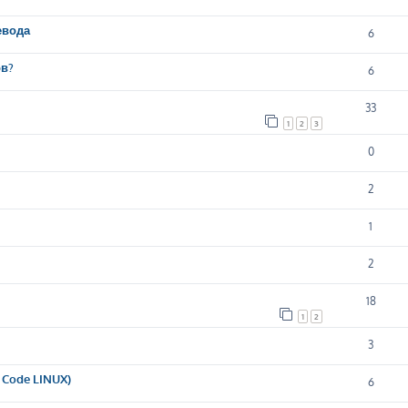
евода
6
ов?
6
33
1
2
3
0
2
1
2
18
1
2
3
 Code LINUX)
6