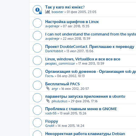
Так у каго які юнікс?
booxter
»
01 фев 2005, 23:05
Настройка шрифтов в Linux
avpdnepr
»
07 авг 2018, 15:35
I can not understand the command from the sys
avpdnepr
»
22 июл 2018, 15:39
Проект DoubleContact. Приглашаю к переводу
DarkHobbit
»
13 июл 2017, 15:06
Linux, windows, VirtualBox и все все все
peoples_commissar
»
17 янв 2013, 13:59
Организация sub доменов - Организация sub 
Гость
»
06 апр 2002, 10:13
Бесплатный PACS
anyr
»
16 июн 2012, 20:57
параметры запуска приложения в ubuntu
pikuluskus
»
29 фев 2016, 17:16
Проблема с главным меню в GNOME
vadv55
»
13 май 2015, 15:26
Floppy
GnoM
»
14 янв 2015, 14:24
Некорректная работа клавиатуры Debian