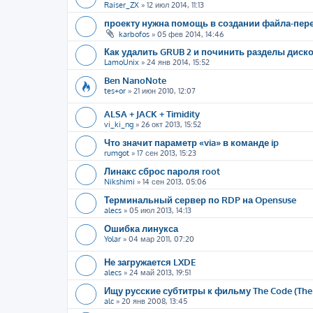
Raiser_ZX
»
12 июл 2014, 11:13
проекту нужна помощь в создании файла-пер
karbofos
»
05 фев 2014, 14:46
Как удалить GRUB 2 и починить разделы диск
LamoUnix
»
24 янв 2014, 15:52
Ben NanoNote
tes+or
»
21 июн 2010, 12:07
ALSA + JACK + Timidity
vi_ki_ng
»
26 окт 2013, 15:52
Что значит параметр «via» в команде ip
rumgot
»
17 сен 2013, 15:23
Линакс сброс пароля root
Nikshimi
»
14 сен 2013, 05:06
Терминальный сервер по RDP на Opensuse
alecs
»
05 июл 2013, 14:13
Ошибка линукса
Yolar
»
04 мар 2011, 07:20
Не загружается LXDE
alecs
»
24 май 2013, 19:51
Ищу русские субтитры к фильму The Code (The
alc
»
20 янв 2008, 13:45