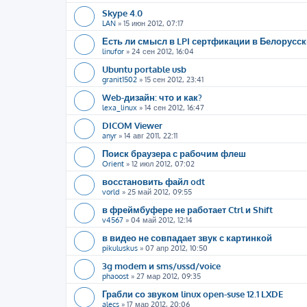
Skype 4.0
LAN
»
15 июн 2012, 07:17
Есть ли смысл в LPI сертфикации в Белорусск
linufor
»
24 сен 2012, 16:04
Ubuntu portable usb
granit1502
»
15 сен 2012, 23:41
Web-дизайн: что и как?
lexa_linux
»
14 сен 2012, 16:47
DICOM Viewer
anyr
»
14 авг 2011, 22:11
Поиск браузера с рабочим флеш
Orient
»
12 июл 2012, 07:02
восстановить файл odt
vorld
»
25 май 2012, 09:55
в фреймбуфере не работает Ctrl и Shift
v4567
»
04 май 2012, 12:14
в видео не совпадает звук с картинкой
pikuluskus
»
07 апр 2012, 10:50
3g modem и sms/ussd/voice
phaoost
»
27 мар 2012, 09:35
Грабли со звуком linux open-suse 12.1 LXDE
alecs
»
17 мар 2012, 20:06