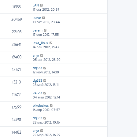
LAN
11335
17 окт 2012, 20:39
leave
20459
10 окт 2012, 23:44
verem
22103
17 сен 2012, 17:55
lexa_linux
25641
14 сен 2012, 16:47
anyr
19400
05 авг 2012, 23:20
dg333
12671
12 июл 2012, 14:10
dg333
13210
28 май 2012, 13:11
v4567
11672
04 май 2012, 12:14
pikuluskus
17599
16 апр 2012, 07:57
dg333
14951
28 мар 2012, 10:16
anyr
14482
22 мар 2012, 16:29