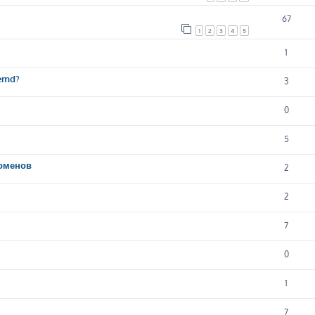
67
1
2
3
4
5
1
temd?
3
0
5
доменов
2
2
7
0
1
7