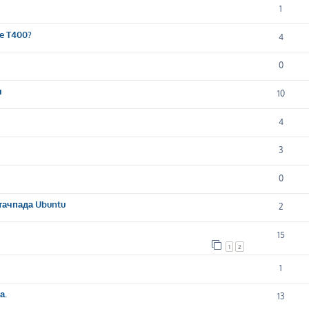
1
e T400?
4
0
я
10
4
3
0
ачпада Ubuntu
2
15
1
2
1
а.
13