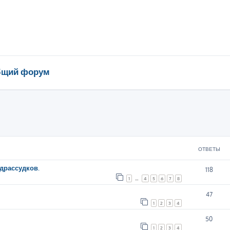
щий форум
ширенный поиск
ОТВЕТЫ
драссудков.
118
1
…
4
5
6
7
8
47
1
2
3
4
50
1
2
3
4