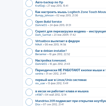
Авто-backup по ftp
KrafDajl
»
27 мар 2013, 15:41
Как настроить мышь Logitech Zone Touch Mous
Bumpy_Johnson
»
02 мар 2013, 21:30
Open Build Service
DarkneSS
»
24 фев 2013, 01:31
Скрипт для перезагрузки модема -- инструкци
Dark_Sarmat
»
23 янв 2009, 17:42
Virtualbox вылетает в федоре
MAcK
»
08 янв 2013, 14:56
баг в debian-installer?
Berserker
»
10 дек 2012, 22:52
Настройка Iceweasel.
DarkneSS
»
10 дек 2012, 21:43
Периодически НЕ РАБОТАЮТ кнопки мыши и т
sordna
»
31 окт 2012, 21:49
первый шаг в Linux/Unix системах
nix_user
»
13 фев 2012, 11:49
в иксах не работает клава и мышка
v4567
»
04 май 2012, 12:14
Mandriva 2011 подвисает при открытии ноутбук
Disx
»
07 сен 2012, 21:41