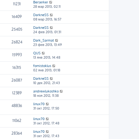
Berserker
11231
28 мар 2013, 02:11
DarkneSS
16409
08 мар 2013, 16:57
DarkneSS
25405
24 фев 2013, 01:31
Dark_Sarmat
26824
23 фев 2013, 13:49
QUS
15993
13 янв 2013, 14:48
fomistoklus
16315
02 янв 2013, 01:18
DarkneSS
26087
10 дек 2012, 21:43
andrewlukoshko
12389
18 ноя 2012, 11:38
linux70
48836
31 окт 2012, 17:50
linux70
11062
31 окт 2012, 17:48
linux70
28364
31 окт 2012, 17:43