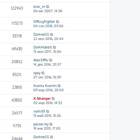
bsw_m
122943
06 авг 2007, 14:58
SPEccyFighter
173273
04 сен 2018, 03:06
DarkneSS
33778
22 июл 2018, 20:44
DarkHobbit
49430
13 июл 2017, 15:06
Alex33Ru
20852
14 дек 2016, 20:57
spay
8525
07 окт 2016, 10:59
Kuzma Kuzmin
23810
09 мар 2016, 20:04
X-Stranger
43802
02 мар 2016, 14:52
vadv55
26577
13 май 2015, 15:26
passer-by
11735
19 янв 2015, 17:05
DarkneSS
24644