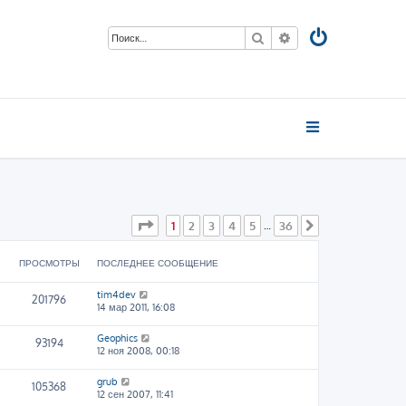
Поиск
Расширенный пои
Страница
1
из
36
1
2
3
4
5
36
…
След.
ПРОСМОТРЫ
ПОСЛЕДНЕЕ СООБЩЕНИЕ
tim4dev
201796
14 мар 2011, 16:08
Geophics
93194
12 ноя 2008, 00:18
grub
105368
12 сен 2007, 11:41