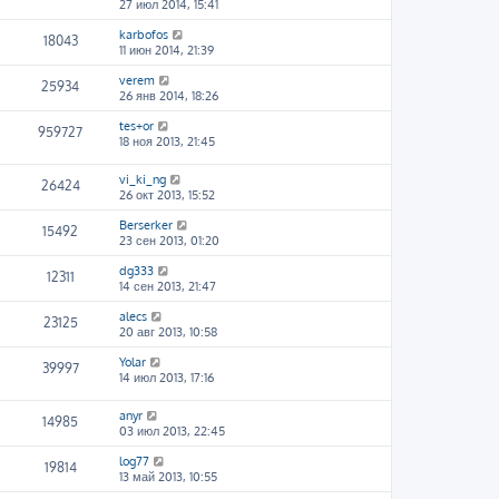
27 июл 2014, 15:41
karbofos
18043
11 июн 2014, 21:39
verem
25934
26 янв 2014, 18:26
tes+or
959727
18 ноя 2013, 21:45
vi_ki_ng
26424
26 окт 2013, 15:52
Berserker
15492
23 сен 2013, 01:20
dg333
12311
14 сен 2013, 21:47
alecs
23125
20 авг 2013, 10:58
Yolar
39997
14 июл 2013, 17:16
anyr
14985
03 июл 2013, 22:45
log77
19814
13 май 2013, 10:55