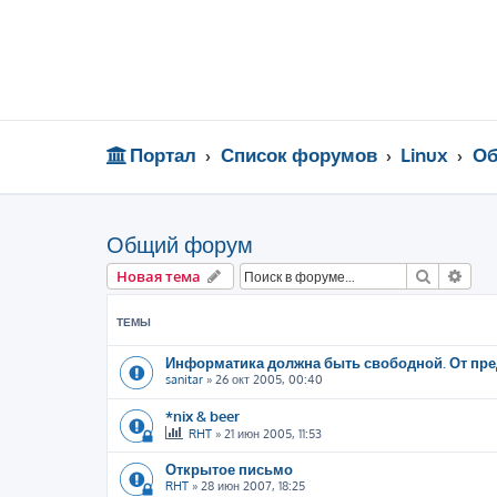
Портал
Список форумов
Linux
Об
Общий форум
Поиск
Рас
Новая тема
ТЕМЫ
Информатика должна быть свободной. От пре
sanitar
»
26 окт 2005, 00:40
*nix & beer
RHT
»
21 июн 2005, 11:53
Открытое письмо
RHT
»
28 июн 2007, 18:25