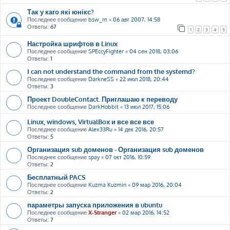
Так у каго які юнікс?
Последнее сообщение
bsw_m
«
06 авг 2007, 14:58
Ответы:
67
1
2
3
4
5
Настройка шрифтов в Linux
Последнее сообщение
SPEccyFighter
«
04 сен 2018, 03:06
Ответы:
1
I can not understand the command from the systemd?
Последнее сообщение
DarkneSS
«
22 июл 2018, 20:44
Ответы:
3
Проект DoubleContact. Приглашаю к переводу
Последнее сообщение
DarkHobbit
«
13 июл 2017, 15:06
Linux, windows, VirtualBox и все все все
Последнее сообщение
Alex33Ru
«
14 дек 2016, 20:57
Ответы:
5
Организация sub доменов - Организация sub доменов
Последнее сообщение
spay
«
07 окт 2016, 10:59
Ответы:
2
Бесплатный PACS
Последнее сообщение
Kuzma Kuzmin
«
09 мар 2016, 20:04
Ответы:
2
параметры запуска приложения в ubuntu
Последнее сообщение
X-Stranger
«
02 мар 2016, 14:52
Ответы:
7