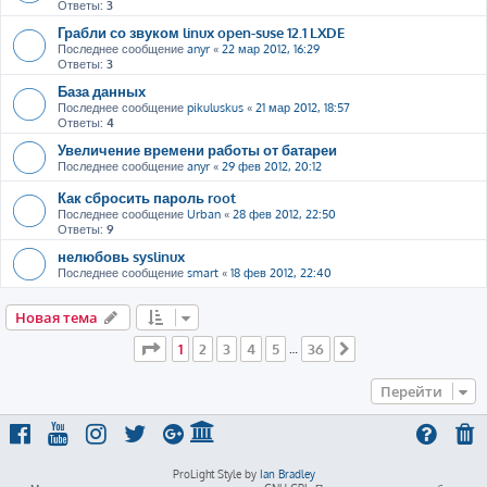
Ответы:
3
Грабли со звуком linux open-suse 12.1 LXDE
Последнее сообщение
anyr
«
22 мар 2012, 16:29
Ответы:
3
База данных
Последнее сообщение
pikuluskus
«
21 мар 2012, 18:57
Ответы:
4
Увеличение времени работы от батареи
Последнее сообщение
anyr
«
29 фев 2012, 20:12
Как сбросить пароль root
Последнее сообщение
Urban
«
28 фев 2012, 22:50
Ответы:
9
нелюбовь syslinux
Последнее сообщение
smart
«
18 фев 2012, 22:40
Новая тема
Страница
1
из
36
1
2
3
4
5
36
…
След.
Перейти
ProLight Style by
Ian Bradley