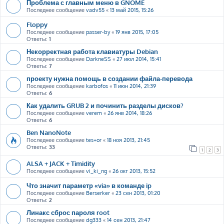
Проблема с главным меню в GNOME
Последнее сообщение
vadv55
«
13 май 2015, 15:26
Floppy
Последнее сообщение
passer-by
«
19 янв 2015, 17:05
Ответы:
1
Некорректная работа клавиатуры Debian
Последнее сообщение
DarkneSS
«
27 июл 2014, 15:41
Ответы:
7
проекту нужна помощь в создании файла-перевода
Последнее сообщение
karbofos
«
11 июн 2014, 21:39
Ответы:
6
Как удалить GRUB 2 и починить разделы дисков?
Последнее сообщение
verem
«
26 янв 2014, 18:26
Ответы:
6
Ben NanoNote
Последнее сообщение
tes+or
«
18 ноя 2013, 21:45
Ответы:
33
1
2
3
ALSA + JACK + Timidity
Последнее сообщение
vi_ki_ng
«
26 окт 2013, 15:52
Что значит параметр «via» в команде ip
Последнее сообщение
Berserker
«
23 сен 2013, 01:20
Ответы:
2
Линакс сброс пароля root
Последнее сообщение
dg333
«
14 сен 2013, 21:47