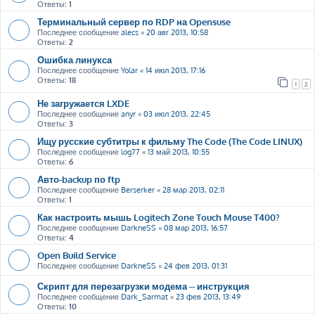
Ответы:
1
Терминальный сервер по RDP на Opensuse
Последнее сообщение
alecs
«
20 авг 2013, 10:58
Ответы:
2
Ошибка линукса
Последнее сообщение
Yolar
«
14 июл 2013, 17:16
Ответы:
18
1
2
Не загружается LXDE
Последнее сообщение
anyr
«
03 июл 2013, 22:45
Ответы:
3
Ищу русские субтитры к фильму The Code (The Code LINUX)
Последнее сообщение
log77
«
13 май 2013, 10:55
Ответы:
6
Авто-backup по ftp
Последнее сообщение
Berserker
«
28 мар 2013, 02:11
Ответы:
1
Как настроить мышь Logitech Zone Touch Mouse T400?
Последнее сообщение
DarkneSS
«
08 мар 2013, 16:57
Ответы:
4
Open Build Service
Последнее сообщение
DarkneSS
«
24 фев 2013, 01:31
Скрипт для перезагрузки модема -- инструкция
Последнее сообщение
Dark_Sarmat
«
23 фев 2013, 13:49
Ответы:
10