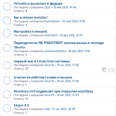
Virtualbox вылетает в федоре
Последнее сообщение
QUS
«
13 янв 2013, 14:48
Ответы:
4
баг в debian-installer?
Последнее сообщение
fomistoklus
«
02 янв 2013, 01:18
Ответы:
3
Настройка Iceweasel.
Последнее сообщение
DarkneSS
«
10 дек 2012, 21:43
Периодически НЕ РАБОТАЮТ кнопки мыши и тачпада
Ubuntu
Последнее сообщение
andrewlukoshko
«
18 ноя 2012, 11:38
Ответы:
2
первый шаг в Linux/Unix системах
Последнее сообщение
linux70
«
31 окт 2012, 17:50
Ответы:
15
1
2
в иксах не работает клава и мышка
Последнее сообщение
linux70
«
31 окт 2012, 17:48
Ответы:
1
Mandriva 2011 подвисает при открытии ноутбука.
Последнее сообщение
linux70
«
31 окт 2012, 17:43
Ответы:
13
Skype 4.0
Последнее сообщение
LAN
«
17 окт 2012, 20:39
Ответы:
1