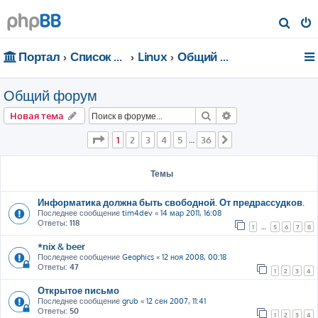
П
о
Портал
Список форумов
Linux
Общий форум
и
с
Общий форум
к
Поиск
Расширенный пои
Новая тема
Страница
1
из
36
1
2
3
4
5
36
…
След.
Темы
Информатика должна быть свободной. От предрассудков.
Последнее сообщение
tim4dev
«
14 мар 2011, 16:08
Ответы:
118
1
…
5
6
7
8
*nix & beer
Последнее сообщение
Geophics
«
12 ноя 2008, 00:18
Ответы:
47
1
2
3
4
Открытое письмо
Последнее сообщение
grub
«
12 сен 2007, 11:41
Ответы:
50
1
2
3
4