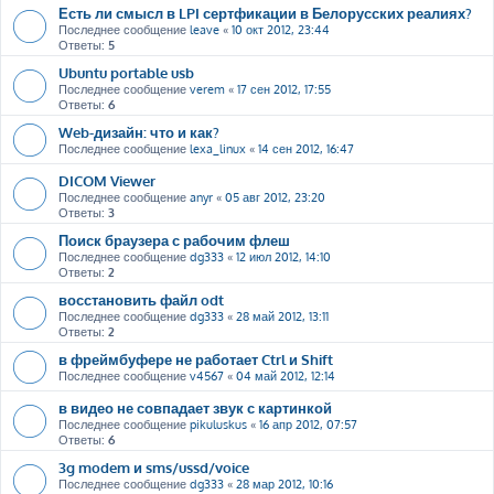
Есть ли смысл в LPI сертфикации в Белорусских реалиях?
Последнее сообщение
leave
«
10 окт 2012, 23:44
Ответы:
5
Ubuntu portable usb
Последнее сообщение
verem
«
17 сен 2012, 17:55
Ответы:
6
Web-дизайн: что и как?
Последнее сообщение
lexa_linux
«
14 сен 2012, 16:47
DICOM Viewer
Последнее сообщение
anyr
«
05 авг 2012, 23:20
Ответы:
3
Поиск браузера с рабочим флеш
Последнее сообщение
dg333
«
12 июл 2012, 14:10
Ответы:
2
восстановить файл odt
Последнее сообщение
dg333
«
28 май 2012, 13:11
Ответы:
2
в фреймбуфере не работает Ctrl и Shift
Последнее сообщение
v4567
«
04 май 2012, 12:14
в видео не совпадает звук с картинкой
Последнее сообщение
pikuluskus
«
16 апр 2012, 07:57
Ответы:
6
3g modem и sms/ussd/voice
Последнее сообщение
dg333
«
28 мар 2012, 10:16