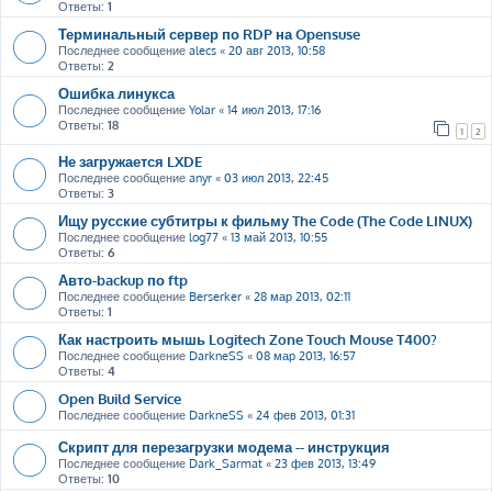
Ответы:
1
Терминальный сервер по RDP на Opensuse
Последнее сообщение
alecs
«
20 авг 2013, 10:58
Ответы:
2
Ошибка линукса
Последнее сообщение
Yolar
«
14 июл 2013, 17:16
Ответы:
18
1
2
Не загружается LXDE
Последнее сообщение
anyr
«
03 июл 2013, 22:45
Ответы:
3
Ищу русские субтитры к фильму The Code (The Code LINUX)
Последнее сообщение
log77
«
13 май 2013, 10:55
Ответы:
6
Авто-backup по ftp
Последнее сообщение
Berserker
«
28 мар 2013, 02:11
Ответы:
1
Как настроить мышь Logitech Zone Touch Mouse T400?
Последнее сообщение
DarkneSS
«
08 мар 2013, 16:57
Ответы:
4
Open Build Service
Последнее сообщение
DarkneSS
«
24 фев 2013, 01:31
Скрипт для перезагрузки модема -- инструкция
Последнее сообщение
Dark_Sarmat
«
23 фев 2013, 13:49
Ответы:
10