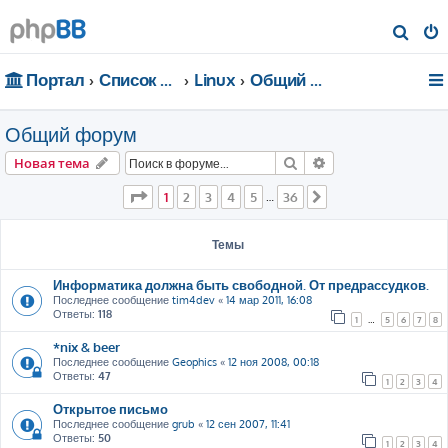
П
о
Портал
Список форумов
Linux
Общий форум
и
с
Общий форум
к
Поиск
Расширенный пои
Новая тема
Страница
1
из
36
1
2
3
4
5
36
…
След.
Темы
Информатика должна быть свободной. От предрассудков.
Последнее сообщение
tim4dev
«
14 мар 2011, 16:08
Ответы:
118
1
…
5
6
7
8
*nix & beer
Последнее сообщение
Geophics
«
12 ноя 2008, 00:18
Ответы:
47
1
2
3
4
Открытое письмо
Последнее сообщение
grub
«
12 сен 2007, 11:41
Ответы:
50
1
2
3
4