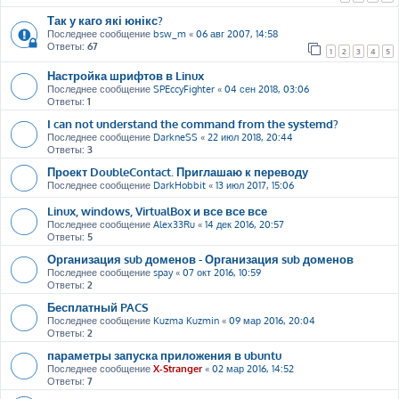
Так у каго які юнікс?
Последнее сообщение
bsw_m
«
06 авг 2007, 14:58
Ответы:
67
1
2
3
4
5
Настройка шрифтов в Linux
Последнее сообщение
SPEccyFighter
«
04 сен 2018, 03:06
Ответы:
1
I can not understand the command from the systemd?
Последнее сообщение
DarkneSS
«
22 июл 2018, 20:44
Ответы:
3
Проект DoubleContact. Приглашаю к переводу
Последнее сообщение
DarkHobbit
«
13 июл 2017, 15:06
Linux, windows, VirtualBox и все все все
Последнее сообщение
Alex33Ru
«
14 дек 2016, 20:57
Ответы:
5
Организация sub доменов - Организация sub доменов
Последнее сообщение
spay
«
07 окт 2016, 10:59
Ответы:
2
Бесплатный PACS
Последнее сообщение
Kuzma Kuzmin
«
09 мар 2016, 20:04
Ответы:
2
параметры запуска приложения в ubuntu
Последнее сообщение
X-Stranger
«
02 мар 2016, 14:52
Ответы:
7