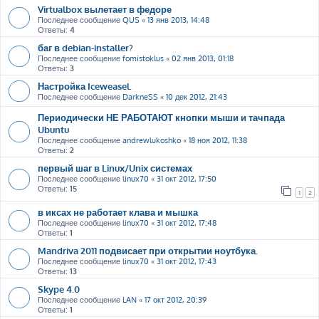
Virtualbox вылетает в федоре
Последнее сообщение
QUS
«
13 янв 2013, 14:48
Ответы:
4
баг в debian-installer?
Последнее сообщение
fomistoklus
«
02 янв 2013, 01:18
Ответы:
3
Настройка Iceweasel.
Последнее сообщение
DarkneSS
«
10 дек 2012, 21:43
Периодически НЕ РАБОТАЮТ кнопки мыши и тачпада
Ubuntu
Последнее сообщение
andrewlukoshko
«
18 ноя 2012, 11:38
Ответы:
2
первый шаг в Linux/Unix системах
Последнее сообщение
linux70
«
31 окт 2012, 17:50
Ответы:
15
1
2
в иксах не работает клава и мышка
Последнее сообщение
linux70
«
31 окт 2012, 17:48
Ответы:
1
Mandriva 2011 подвисает при открытии ноутбука.
Последнее сообщение
linux70
«
31 окт 2012, 17:43
Ответы:
13
Skype 4.0
Последнее сообщение
LAN
«
17 окт 2012, 20:39
Ответы:
1