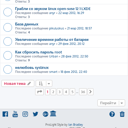
Ответы:
3
Грабли со звуком linux open-suse 12.1 LXDE
Последнее сообщение
anyr
«
22 мар 2012, 16:29
Ответы:
3
База данных
Последнее сообщение
pikuluskus
«
21 мар 2012, 18:57
Ответы:
4
Увеличение времени работы от батареи
Последнее сообщение
anyr
«
29 фев 2012, 20:12
Как сбросить пароль root
Последнее сообщение
Urban
«
28 фев 2012, 22:50
Ответы:
9
нелюбовь syslinux
Последнее сообщение
smart
«
18 фев 2012, 22:40
Новая тема
Страница
1
из
36
1
2
3
4
5
36
…
След.
Перейти
ProLight Style by
Ian Bradley