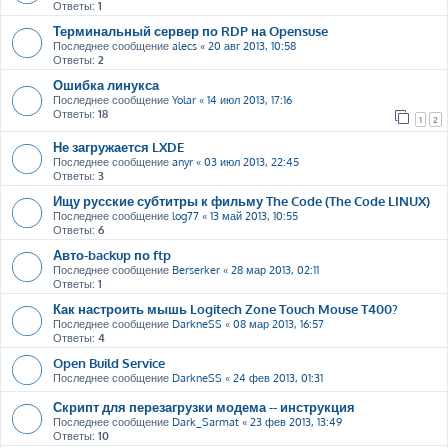
Ответы:
1
Терминальный сервер по RDP на Opensuse
Последнее сообщение
alecs
«
20 авг 2013, 10:58
Ответы:
2
Ошибка линукса
Последнее сообщение
Yolar
«
14 июл 2013, 17:16
Ответы:
18
1
2
Не загружается LXDE
Последнее сообщение
anyr
«
03 июл 2013, 22:45
Ответы:
3
Ищу русские субтитры к фильму The Code (The Code LINUX)
Последнее сообщение
log77
«
13 май 2013, 10:55
Ответы:
6
Авто-backup по ftp
Последнее сообщение
Berserker
«
28 мар 2013, 02:11
Ответы:
1
Как настроить мышь Logitech Zone Touch Mouse T400?
Последнее сообщение
DarkneSS
«
08 мар 2013, 16:57
Ответы:
4
Open Build Service
Последнее сообщение
DarkneSS
«
24 фев 2013, 01:31
Скрипт для перезагрузки модема -- инструкция
Последнее сообщение
Dark_Sarmat
«
23 фев 2013, 13:49
Ответы:
10