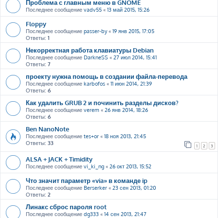
Проблема с главным меню в GNOME
Последнее сообщение
vadv55
«
13 май 2015, 15:26
Floppy
Последнее сообщение
passer-by
«
19 янв 2015, 17:05
Ответы:
1
Некорректная работа клавиатуры Debian
Последнее сообщение
DarkneSS
«
27 июл 2014, 15:41
Ответы:
7
проекту нужна помощь в создании файла-перевода
Последнее сообщение
karbofos
«
11 июн 2014, 21:39
Ответы:
6
Как удалить GRUB 2 и починить разделы дисков?
Последнее сообщение
verem
«
26 янв 2014, 18:26
Ответы:
6
Ben NanoNote
Последнее сообщение
tes+or
«
18 ноя 2013, 21:45
Ответы:
33
1
2
3
ALSA + JACK + Timidity
Последнее сообщение
vi_ki_ng
«
26 окт 2013, 15:52
Что значит параметр «via» в команде ip
Последнее сообщение
Berserker
«
23 сен 2013, 01:20
Ответы:
2
Линакс сброс пароля root
Последнее сообщение
dg333
«
14 сен 2013, 21:47