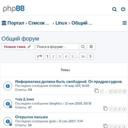
П
о
Портал
Список форумов
Linux
Общий форум
и
с
Общий форум
к
Поиск
Расширенный пои
Новая тема
Страница
1
из
36
1
2
3
4
5
36
…
След.
Темы
Информатика должна быть свободной. От предрассудков.
Последнее сообщение
tim4dev
«
14 мар 2011, 16:08
Ответы:
118
1
…
5
6
7
8
*nix & beer
Последнее сообщение
Geophics
«
12 ноя 2008, 00:18
Ответы:
47
1
2
3
4
Открытое письмо
Последнее сообщение
grub
«
12 сен 2007, 11:41
Ответы:
50
1
2
3
4