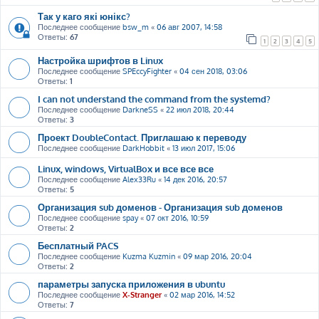
Так у каго які юнікс?
Последнее сообщение
bsw_m
«
06 авг 2007, 14:58
Ответы:
67
1
2
3
4
5
Настройка шрифтов в Linux
Последнее сообщение
SPEccyFighter
«
04 сен 2018, 03:06
Ответы:
1
I can not understand the command from the systemd?
Последнее сообщение
DarkneSS
«
22 июл 2018, 20:44
Ответы:
3
Проект DoubleContact. Приглашаю к переводу
Последнее сообщение
DarkHobbit
«
13 июл 2017, 15:06
Linux, windows, VirtualBox и все все все
Последнее сообщение
Alex33Ru
«
14 дек 2016, 20:57
Ответы:
5
Организация sub доменов - Организация sub доменов
Последнее сообщение
spay
«
07 окт 2016, 10:59
Ответы:
2
Бесплатный PACS
Последнее сообщение
Kuzma Kuzmin
«
09 мар 2016, 20:04
Ответы:
2
параметры запуска приложения в ubuntu
Последнее сообщение
X-Stranger
«
02 мар 2016, 14:52
Ответы:
7