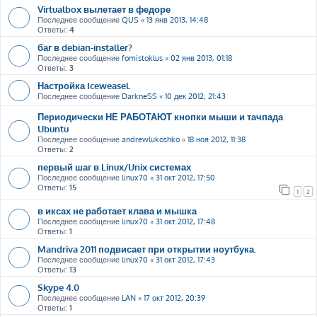
Virtualbox вылетает в федоре
Последнее сообщение
QUS
«
13 янв 2013, 14:48
Ответы:
4
баг в debian-installer?
Последнее сообщение
fomistoklus
«
02 янв 2013, 01:18
Ответы:
3
Настройка Iceweasel.
Последнее сообщение
DarkneSS
«
10 дек 2012, 21:43
Периодически НЕ РАБОТАЮТ кнопки мыши и тачпада
Ubuntu
Последнее сообщение
andrewlukoshko
«
18 ноя 2012, 11:38
Ответы:
2
первый шаг в Linux/Unix системах
Последнее сообщение
linux70
«
31 окт 2012, 17:50
Ответы:
15
1
2
в иксах не работает клава и мышка
Последнее сообщение
linux70
«
31 окт 2012, 17:48
Ответы:
1
Mandriva 2011 подвисает при открытии ноутбука.
Последнее сообщение
linux70
«
31 окт 2012, 17:43
Ответы:
13
Skype 4.0
Последнее сообщение
LAN
«
17 окт 2012, 20:39
Ответы:
1