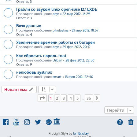
Ответы:
3
Грабли со звуком linux open-suse 12.1 LXDE
Последнее сообщение
anyr
«
22 мар 2012, 16:29
Ответы:
3
База данных
Последнее сообщение
pikuluskus
«
21 мар 2012, 18:57
Ответы:
4
Увеличение времени работы от батареи
Последнее сообщение
anyr
«
29 фев 2012, 20:12
Как сбросить пароль root
Последнее сообщение
Urban
«
28 фев 2012, 22:50
Ответы:
9
нелюбовь syslinux
Последнее сообщение
smart
«
18 фев 2012, 22:40
Новая тема
Страница
1
из
36
1
2
3
4
5
36
…
След.
Перейти
ProLight Style by
Ian Bradley