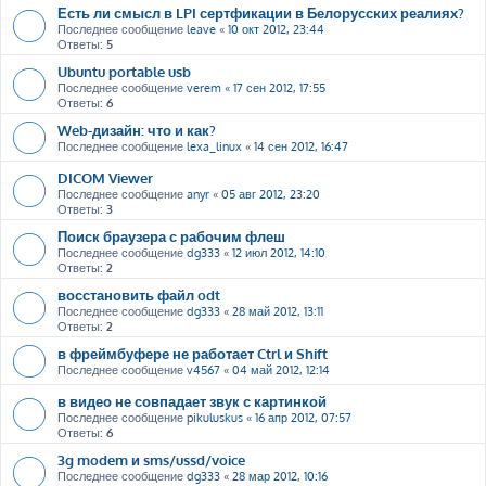
Есть ли смысл в LPI сертфикации в Белорусских реалиях?
Последнее сообщение
leave
«
10 окт 2012, 23:44
Ответы:
5
Ubuntu portable usb
Последнее сообщение
verem
«
17 сен 2012, 17:55
Ответы:
6
Web-дизайн: что и как?
Последнее сообщение
lexa_linux
«
14 сен 2012, 16:47
DICOM Viewer
Последнее сообщение
anyr
«
05 авг 2012, 23:20
Ответы:
3
Поиск браузера с рабочим флеш
Последнее сообщение
dg333
«
12 июл 2012, 14:10
Ответы:
2
восстановить файл odt
Последнее сообщение
dg333
«
28 май 2012, 13:11
Ответы:
2
в фреймбуфере не работает Ctrl и Shift
Последнее сообщение
v4567
«
04 май 2012, 12:14
в видео не совпадает звук с картинкой
Последнее сообщение
pikuluskus
«
16 апр 2012, 07:57
Ответы:
6
3g modem и sms/ussd/voice
Последнее сообщение
dg333
«
28 мар 2012, 10:16