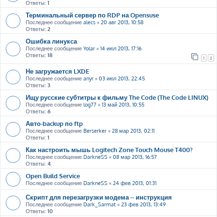
Ответы:
1
Терминальный сервер по RDP на Opensuse
Последнее сообщение
alecs
«
20 авг 2013, 10:58
Ответы:
2
Ошибка линукса
Последнее сообщение
Yolar
«
14 июл 2013, 17:16
Ответы:
18
1
2
Не загружается LXDE
Последнее сообщение
anyr
«
03 июл 2013, 22:45
Ответы:
3
Ищу русские субтитры к фильму The Code (The Code LINUX)
Последнее сообщение
log77
«
13 май 2013, 10:55
Ответы:
6
Авто-backup по ftp
Последнее сообщение
Berserker
«
28 мар 2013, 02:11
Ответы:
1
Как настроить мышь Logitech Zone Touch Mouse T400?
Последнее сообщение
DarkneSS
«
08 мар 2013, 16:57
Ответы:
4
Open Build Service
Последнее сообщение
DarkneSS
«
24 фев 2013, 01:31
Скрипт для перезагрузки модема -- инструкция
Последнее сообщение
Dark_Sarmat
«
23 фев 2013, 13:49
Ответы:
10