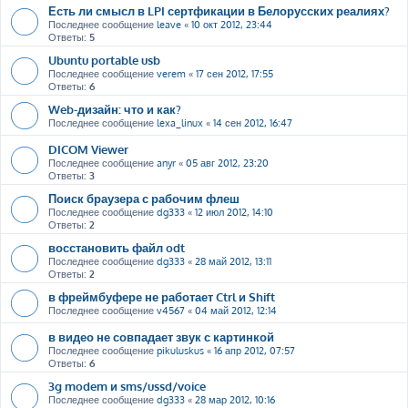
Есть ли смысл в LPI сертфикации в Белорусских реалиях?
Последнее сообщение
leave
«
10 окт 2012, 23:44
Ответы:
5
Ubuntu portable usb
Последнее сообщение
verem
«
17 сен 2012, 17:55
Ответы:
6
Web-дизайн: что и как?
Последнее сообщение
lexa_linux
«
14 сен 2012, 16:47
DICOM Viewer
Последнее сообщение
anyr
«
05 авг 2012, 23:20
Ответы:
3
Поиск браузера с рабочим флеш
Последнее сообщение
dg333
«
12 июл 2012, 14:10
Ответы:
2
восстановить файл odt
Последнее сообщение
dg333
«
28 май 2012, 13:11
Ответы:
2
в фреймбуфере не работает Ctrl и Shift
Последнее сообщение
v4567
«
04 май 2012, 12:14
в видео не совпадает звук с картинкой
Последнее сообщение
pikuluskus
«
16 апр 2012, 07:57
Ответы:
6
3g modem и sms/ussd/voice
Последнее сообщение
dg333
«
28 мар 2012, 10:16