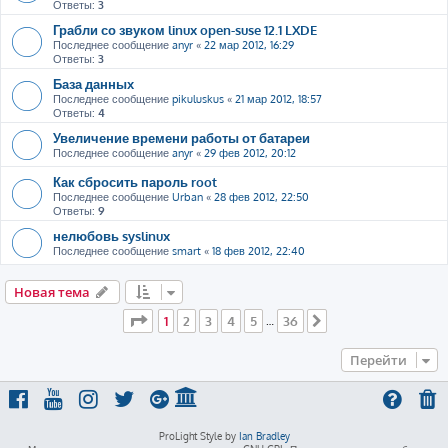
Ответы:
3
Грабли со звуком linux open-suse 12.1 LXDE
Последнее сообщение
anyr
«
22 мар 2012, 16:29
Ответы:
3
База данных
Последнее сообщение
pikuluskus
«
21 мар 2012, 18:57
Ответы:
4
Увеличение времени работы от батареи
Последнее сообщение
anyr
«
29 фев 2012, 20:12
Как сбросить пароль root
Последнее сообщение
Urban
«
28 фев 2012, 22:50
Ответы:
9
нелюбовь syslinux
Последнее сообщение
smart
«
18 фев 2012, 22:40
Новая тема
Страница
1
из
36
1
2
3
4
5
36
…
След.
Перейти
ProLight Style by
Ian Bradley