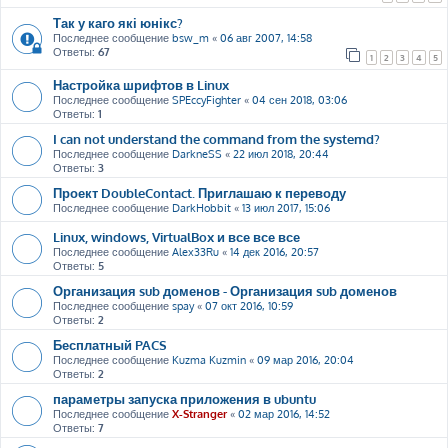
Так у каго які юнікс?
Последнее сообщение
bsw_m
«
06 авг 2007, 14:58
Ответы:
67
1
2
3
4
5
Настройка шрифтов в Linux
Последнее сообщение
SPEccyFighter
«
04 сен 2018, 03:06
Ответы:
1
I can not understand the command from the systemd?
Последнее сообщение
DarkneSS
«
22 июл 2018, 20:44
Ответы:
3
Проект DoubleContact. Приглашаю к переводу
Последнее сообщение
DarkHobbit
«
13 июл 2017, 15:06
Linux, windows, VirtualBox и все все все
Последнее сообщение
Alex33Ru
«
14 дек 2016, 20:57
Ответы:
5
Организация sub доменов - Организация sub доменов
Последнее сообщение
spay
«
07 окт 2016, 10:59
Ответы:
2
Бесплатный PACS
Последнее сообщение
Kuzma Kuzmin
«
09 мар 2016, 20:04
Ответы:
2
параметры запуска приложения в ubuntu
Последнее сообщение
X-Stranger
«
02 мар 2016, 14:52
Ответы:
7