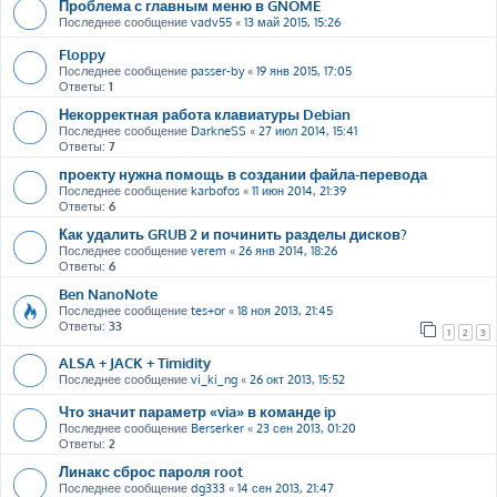
Проблема с главным меню в GNOME
Последнее сообщение
vadv55
«
13 май 2015, 15:26
Floppy
Последнее сообщение
passer-by
«
19 янв 2015, 17:05
Ответы:
1
Некорректная работа клавиатуры Debian
Последнее сообщение
DarkneSS
«
27 июл 2014, 15:41
Ответы:
7
проекту нужна помощь в создании файла-перевода
Последнее сообщение
karbofos
«
11 июн 2014, 21:39
Ответы:
6
Как удалить GRUB 2 и починить разделы дисков?
Последнее сообщение
verem
«
26 янв 2014, 18:26
Ответы:
6
Ben NanoNote
Последнее сообщение
tes+or
«
18 ноя 2013, 21:45
Ответы:
33
1
2
3
ALSA + JACK + Timidity
Последнее сообщение
vi_ki_ng
«
26 окт 2013, 15:52
Что значит параметр «via» в команде ip
Последнее сообщение
Berserker
«
23 сен 2013, 01:20
Ответы:
2
Линакс сброс пароля root
Последнее сообщение
dg333
«
14 сен 2013, 21:47