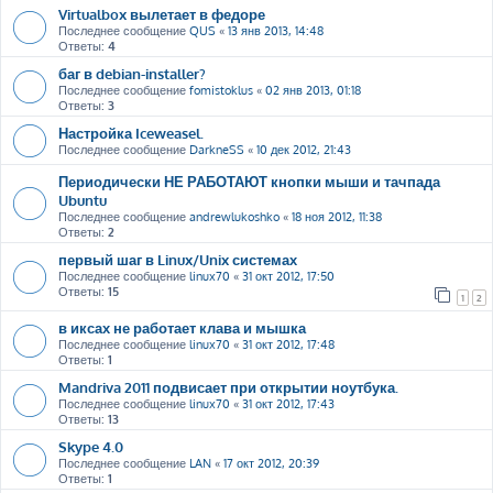
Virtualbox вылетает в федоре
Последнее сообщение
QUS
«
13 янв 2013, 14:48
Ответы:
4
баг в debian-installer?
Последнее сообщение
fomistoklus
«
02 янв 2013, 01:18
Ответы:
3
Настройка Iceweasel.
Последнее сообщение
DarkneSS
«
10 дек 2012, 21:43
Периодически НЕ РАБОТАЮТ кнопки мыши и тачпада
Ubuntu
Последнее сообщение
andrewlukoshko
«
18 ноя 2012, 11:38
Ответы:
2
первый шаг в Linux/Unix системах
Последнее сообщение
linux70
«
31 окт 2012, 17:50
Ответы:
15
1
2
в иксах не работает клава и мышка
Последнее сообщение
linux70
«
31 окт 2012, 17:48
Ответы:
1
Mandriva 2011 подвисает при открытии ноутбука.
Последнее сообщение
linux70
«
31 окт 2012, 17:43
Ответы:
13
Skype 4.0
Последнее сообщение
LAN
«
17 окт 2012, 20:39
Ответы:
1