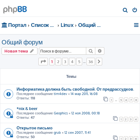
П
о
Портал
Список форумов
Linux
Общий форум
и
с
Общий форум
к
Поиск
Расширенный пои
Новая тема
Страница
1
из
36
1
2
3
4
5
36
…
След.
Темы
Информатика должна быть свободной. От предрассудков.
Последнее сообщение
tim4dev
«
14 мар 2011, 16:08
Ответы:
118
1
…
5
6
7
8
*nix & beer
Последнее сообщение
Geophics
«
12 ноя 2008, 00:18
Ответы:
47
1
2
3
4
Открытое письмо
Последнее сообщение
grub
«
12 сен 2007, 11:41
Ответы:
50
1
2
3
4