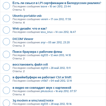
Есть ли смысл в LPI сертфикации в Белорусских реалиях?
Последнее сообщение
leave
«
10 окт 2012, 23:44
Ответы:
5
Ubuntu portable usb
Последнее сообщение
verem
«
17 сен 2012, 17:55
Ответы:
6
Web-дизайн: что и как?
Последнее сообщение
lexa_linux
«
14 сен 2012, 16:47
DICOM Viewer
Последнее сообщение
anyr
«
05 авг 2012, 23:20
Ответы:
3
Поиск браузера с рабочим флеш
Последнее сообщение
dg333
«
12 июл 2012, 14:10
Ответы:
2
восстановить файл odt
Последнее сообщение
dg333
«
28 май 2012, 13:11
Ответы:
2
в фреймбуфере не работает Ctrl и Shift
Последнее сообщение
v4567
«
04 май 2012, 12:14
в видео не совпадает звук с картинкой
Последнее сообщение
pikuluskus
«
16 апр 2012, 07:57
Ответы:
6
3g modem и sms/ussd/voice
Последнее сообщение
dg333
«
28 мар 2012, 10:16