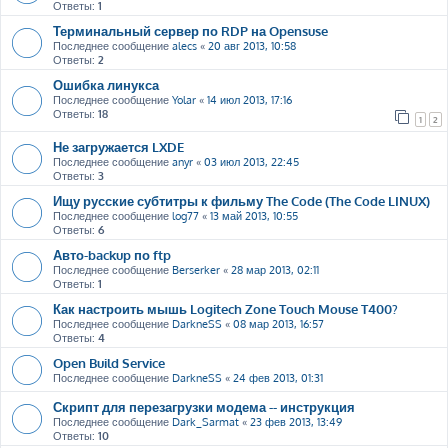
Ответы:
1
Терминальный сервер по RDP на Opensuse
Последнее сообщение
alecs
«
20 авг 2013, 10:58
Ответы:
2
Ошибка линукса
Последнее сообщение
Yolar
«
14 июл 2013, 17:16
Ответы:
18
1
2
Не загружается LXDE
Последнее сообщение
anyr
«
03 июл 2013, 22:45
Ответы:
3
Ищу русские субтитры к фильму The Code (The Code LINUX)
Последнее сообщение
log77
«
13 май 2013, 10:55
Ответы:
6
Авто-backup по ftp
Последнее сообщение
Berserker
«
28 мар 2013, 02:11
Ответы:
1
Как настроить мышь Logitech Zone Touch Mouse T400?
Последнее сообщение
DarkneSS
«
08 мар 2013, 16:57
Ответы:
4
Open Build Service
Последнее сообщение
DarkneSS
«
24 фев 2013, 01:31
Скрипт для перезагрузки модема -- инструкция
Последнее сообщение
Dark_Sarmat
«
23 фев 2013, 13:49
Ответы:
10