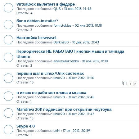
Virtualbox вылетает в федоре
Последнее сообщение
QUS
«
13 янв 2013, 14:48
Ответы:
4
баг в debian-installer?
Последнее сообщение
fomistoklus
«
02 янв 2013, 01:18
Ответы:
3
Настройка Iceweasel.
Последнее сообщение
DarkneSS
«
10 дек 2012, 21:43
Периодически НЕ РАБОТАЮТ кнопки мыши и тачпада
Ubuntu
Последнее сообщение
andrewlukoshko
«
18 ноя 2012, 11:38
Ответы:
2
первый шаг в Linux/Unix системах
Последнее сообщение
linux70
«
31 окт 2012, 17:50
Ответы:
15
1
2
в иксах не работает клава и мышка
Последнее сообщение
linux70
«
31 окт 2012, 17:48
Ответы:
1
Mandriva 2011 подвисает при открытии ноутбука.
Последнее сообщение
linux70
«
31 окт 2012, 17:43
Ответы:
13
Skype 4.0
Последнее сообщение
LAN
«
17 окт 2012, 20:39
Ответы:
1