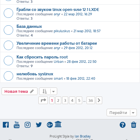
Ответы:
3
Грабли со звуком linux open-suse 12.1 LXDE
Последнее сообщение
anyr
«
22 мар 2012, 16:29
Ответы:
3
База данных
Последнее сообщение
pikuluskus
«
21 мар 2012, 18:57
Ответы:
4
Увеличение времени работы от батареи
Последнее сообщение
anyr
«
29 фев 2012, 20:12
Как сбросить пароль root
Последнее сообщение
Urban
«
28 фев 2012, 22:50
Ответы:
9
нелюбовь syslinux
Последнее сообщение
smart
«
18 фев 2012, 22:40
Новая тема
Страница
1
из
36
1
2
3
4
5
36
…
След.
Перейти
ProLight Style by
Ian Bradley