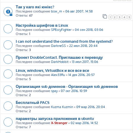
Так у каго які юнікс?
Последнее сообщение
bsw_m
«
06 авг 2007, 14:58
Ответы:
67
1
2
3
4
5
Настройка шрифтов в Linux
Последнее сообщение
SPEccyFighter
«
04 сен 2018, 03:06
Ответы:
1
I can not understand the command from the systemd?
Последнее сообщение
DarkneSS
«
22 июл 2018, 20:44
Ответы:
3
Проект DoubleContact. Приглашаю к переводу
Последнее сообщение
DarkHobbit
«
13 июл 2017, 15:06
Linux, windows, VirtualBox и все все все
Последнее сообщение
Alex33Ru
«
14 дек 2016, 20:57
Ответы:
5
Организация sub доменов - Организация sub доменов
Последнее сообщение
spay
«
07 окт 2016, 10:59
Ответы:
2
Бесплатный PACS
Последнее сообщение
Kuzma Kuzmin
«
09 мар 2016, 20:04
Ответы:
2
параметры запуска приложения в ubuntu
Последнее сообщение
X-Stranger
«
02 мар 2016, 14:52
Ответы:
7