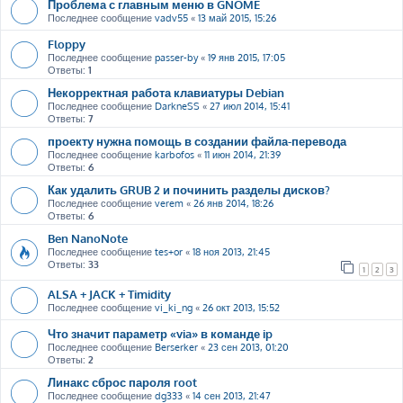
Проблема с главным меню в GNOME
Последнее сообщение
vadv55
«
13 май 2015, 15:26
Floppy
Последнее сообщение
passer-by
«
19 янв 2015, 17:05
Ответы:
1
Некорректная работа клавиатуры Debian
Последнее сообщение
DarkneSS
«
27 июл 2014, 15:41
Ответы:
7
проекту нужна помощь в создании файла-перевода
Последнее сообщение
karbofos
«
11 июн 2014, 21:39
Ответы:
6
Как удалить GRUB 2 и починить разделы дисков?
Последнее сообщение
verem
«
26 янв 2014, 18:26
Ответы:
6
Ben NanoNote
Последнее сообщение
tes+or
«
18 ноя 2013, 21:45
Ответы:
33
1
2
3
ALSA + JACK + Timidity
Последнее сообщение
vi_ki_ng
«
26 окт 2013, 15:52
Что значит параметр «via» в команде ip
Последнее сообщение
Berserker
«
23 сен 2013, 01:20
Ответы:
2
Линакс сброс пароля root
Последнее сообщение
dg333
«
14 сен 2013, 21:47