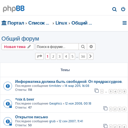
П
о
Портал
Список форумов
Linux
Общий форум
и
с
Общий форум
к
Поиск
Расширенный пои
Новая тема
Страница
1
из
36
1
2
3
4
5
36
…
След.
Темы
Информатика должна быть свободной. От предрассудков.
Последнее сообщение
tim4dev
«
14 мар 2011, 16:08
Ответы:
118
1
…
5
6
7
8
*nix & beer
Последнее сообщение
Geophics
«
12 ноя 2008, 00:18
Ответы:
47
1
2
3
4
Открытое письмо
Последнее сообщение
grub
«
12 сен 2007, 11:41
Ответы:
50
1
2
3
4