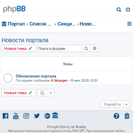
П
о
Портал
Список форумов
Секции портала
Новости портала
и
с
Новости портала
к
Поиск
Расширенный пои
Новая тема
Темы
Обновления портала
Последнее сообщение
X-Stranger
«
15 июн 2020, 01:01
Новая тема
Перейти
ProLight Style by
Ian Bradley
Материалы портала распространяются под GNU GPL. При использовании любых