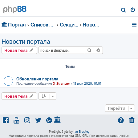
П
о
Портал
Список форумов
Секции портала
Новости портала
и
с
Новости портала
к
Поиск
Расширенный пои
Новая тема
Темы
Обновления портала
Последнее сообщение
X-Stranger
«
15 июн 2020, 01:01
Новая тема
Перейти
ProLight Style by
Ian Bradley
Материалы портала распространяются под GNU GPL. При использовании любых