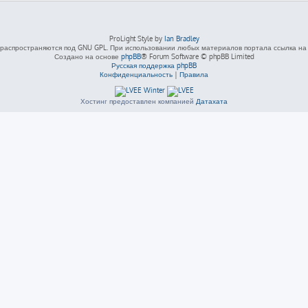
ProLight Style by
Ian Bradley
распространяются под GNU GPL. При использовании любых материалов портала ссылка на L
Создано на основе
phpBB
® Forum Software © phpBB Limited
Русская поддержка phpBB
Конфиденциальность
|
Правила
Хостинг предоставлен компанией
Датахата