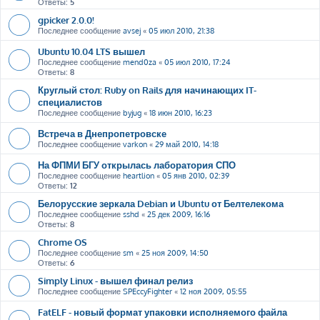
Ответы:
5
gpicker 2.0.0!
Последнее сообщение
avsej
«
05 июл 2010, 21:38
Ubuntu 10.04 LTS вышел
Последнее сообщение
mend0za
«
05 июл 2010, 17:24
Ответы:
8
Круглый стол: Ruby on Rails для начинающих IT-
специалистов
Последнее сообщение
byjug
«
18 июн 2010, 16:23
Встреча в Днепропетровске
Последнее сообщение
varkon
«
29 май 2010, 14:18
На ФПМИ БГУ открылась лаборатория СПО
Последнее сообщение
heartlion
«
05 янв 2010, 02:39
Ответы:
12
Белорусские зеркала Debian и Ubuntu от Белтелекома
Последнее сообщение
sshd
«
25 дек 2009, 16:16
Ответы:
8
Chrome OS
Последнее сообщение
sm
«
25 ноя 2009, 14:50
Ответы:
6
Simply Linux - вышел финал релиз
Последнее сообщение
SPEccyFighter
«
12 ноя 2009, 05:55
FatELF - новый формат упаковки исполняемого файла