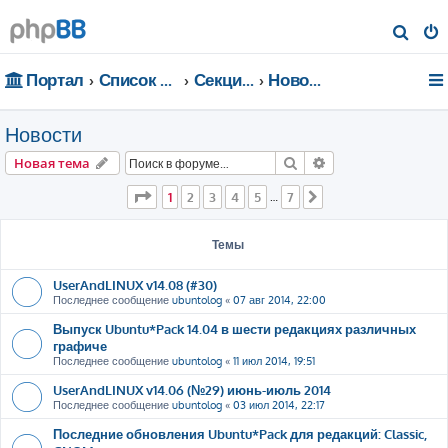
П
о
Портал
Список форумов
Секции портала
Новости
и
с
Новости
к
Поиск
Расширенный пои
Новая тема
Страница
1
из
7
1
2
3
4
5
7
…
След.
Темы
UserAndLINUX v14.08 (#30)
Последнее сообщение
ubuntolog
«
07 авг 2014, 22:00
Выпуск Ubuntu*Pack 14.04 в шести редакциях различных
графиче
Последнее сообщение
ubuntolog
«
11 июл 2014, 19:51
UserAndLINUX v14.06 (№29) июнь-июль 2014
Последнее сообщение
ubuntolog
«
03 июл 2014, 22:17
Последние обновления Ubuntu*Pack для редакций: Classic,