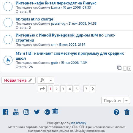
Интернет-кафе Китая переходят на Линукс
Последнее сообщение
Llama
«
10 дек 2008, 09:33
Ответы:
5
bb tests at no charge
Последнее сообщение
passer-by
«
21 ноя 2008, 04:58
Ответы:
2
Интервью с Инной Кузнецовой, дир-ом IBM по Linux-
стратегии
Последнее сообщение
sm
«
18 ноя 2008, 21:39
MS и ПВТ начинают совместную программу для средних
школ
Последнее сообщение
grub
«
15 ноя 2008, 11:39
Ответы:
26
1
2
Новая тема
Страница
1
из
7
1
2
3
4
5
7
…
След.
Перейти
ProLight Style by
Ian Bradley
Материалы портала распространяются под GNU GPL. При использовании любых
материалов портала ссылка на Linux.by обязательна