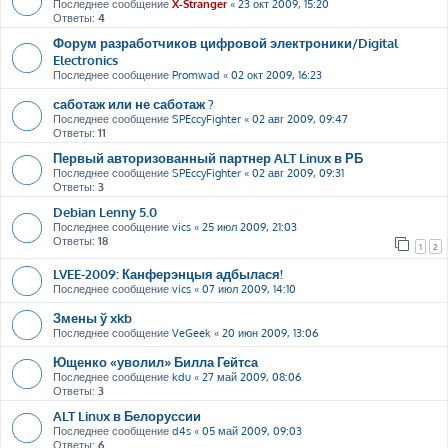
Последнее сообщение
X-Stranger
«
23 окт 2009, 15:20
Ответы:
4
Форум разработчиков цифровой электроники/Digital
Electronics
Последнее сообщение
Promwad
«
02 окт 2009, 16:23
саботаж или не саботаж ?
Последнее сообщение
SPEccyFighter
«
02 авг 2009, 09:47
Ответы:
11
Первый авторизованный партнер ALT Linux в РБ
Последнее сообщение
SPEccyFighter
«
02 авг 2009, 09:31
Ответы:
3
Debian Lenny 5.0
Последнее сообщение
vics
«
25 июл 2009, 21:03
Ответы:
18
1
2
LVEE-2009: Канферэнцыя адбылася!
Последнее сообщение
vics
«
07 июл 2009, 14:10
Змены ў xkb
Последнее сообщение
VeGeek
«
20 июн 2009, 13:06
Ющенко «уволил» Билла Гейтса
Последнее сообщение
kdu
«
27 май 2009, 08:06
Ответы:
3
ALT Linux в Белоруссии
Последнее сообщение
d4s
«
05 май 2009, 09:03
Ответы:
6