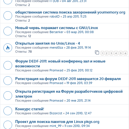
Последнее сообщение
IT-JOB
«
04 авг 2011, 23:31
Ответы:
2
общественная система поиска захоронений youmemory.org
Последнее сообщение
robotD
«
25 апр 2011, 11:25
Ответы:
2
Новый червь поражает системы с GNU/Linux
Последнее сообщение
Berserker
«
03 мар 2011, 00:08
Ответы:
12
Открытые занятия по Unix/Linux - 4
Последнее сообщение
mend0za
«
28 фев 2011, 19:14
Ответы:
78
1
2
3
4
5
6
Форум DEDF-2011: новый конференц-зал и новые
возможности
Последнее сообщение
Promwad
«
25 фев 2011, 00:12
Регистрация на форум DEDF-2011 завершится 20 февраля
Последнее сообщение
Promwad
«
19 фев 2011, 03:39
Открыта регистрация на Форум разработчиков цифровой
электрон
Последнее сообщение
Promwad
«
20 янв 2011, 21:14
Конкурс статей!
Последнее сообщение
Ekzorcist
«
24 сен 2010, 12:47
Проект для поиска пакетов для Linux pkgs.org
Последнее сообщение
mint_99
«
11 сен 2010, 09:34