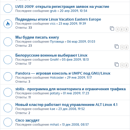
LVEE-2009: открыта регистрация заявок на участие
Последнее сообщение
grub
«
20 апр 2009, 10:54
Подведены итоги Linux Vacation Eastern Europe
Последнее сообщение
vics
«
23 мар 2009, 19:39
Ответы:
33
1
2
3
Мы будем писать книгу
Последнее сообщение
Пуговица
«
06 мар 2009, 01:03
Ответы:
23
1
2
Белорусские военные выбирают Linux
Последнее сообщение
GnoM
«
05 фев 2009, 18:13
Ответы:
17
1
2
Pandora — игровая консоль и UMPC под GNU/Linux
Последнее сообщение
Hotcooler
«
29 янв 2009, 11:17
Ответы:
3
sbills - программа для мониторинга и ограничения трафика
Последнее сообщение
potlaty
«
01 янв 2009, 17:23
Ответы:
11
Новый кластер работает под управлением ALT Linux 4.1
Последнее сообщение
kae
«
23 дек 2008, 19:52
Ответы:
2
Cisco засудят
Последнее сообщение
mihail
«
13 дек 2008, 08:57