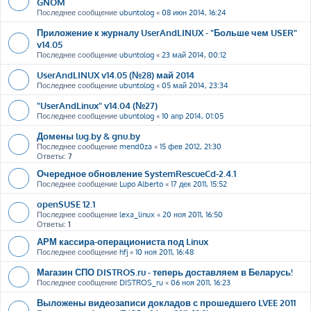
GNOM
Последнее сообщение
ubuntolog
«
08 июн 2014, 16:24
Приложение к журналу UserAndLINUX - "Больше чем USER"
v14.05
Последнее сообщение
ubuntolog
«
23 май 2014, 00:12
UserAndLINUX v14.05 (№28) май 2014
Последнее сообщение
ubuntolog
«
05 май 2014, 23:34
"UserAndLinux" v14.04 (№27)
Последнее сообщение
ubuntolog
«
10 апр 2014, 01:05
Домены lug.by & gnu.by
Последнее сообщение
mend0za
«
15 фев 2012, 21:30
Ответы:
7
Очередное обновление SystemRescueCd-2.4.1
Последнее сообщение
Lupo Alberto
«
17 дек 2011, 15:52
openSUSE 12.1
Последнее сообщение
lexa_linux
«
20 ноя 2011, 16:50
Ответы:
1
АРМ кассира-операциониста под Linux
Последнее сообщение
hfj
«
10 ноя 2011, 16:48
Магазин СПО DISTROS.ru - теперь доставляем в Беларусь!
Последнее сообщение
DISTROS_ru
«
06 ноя 2011, 16:23
Выложены видеозаписи докладов с прошедшего LVEE 2011