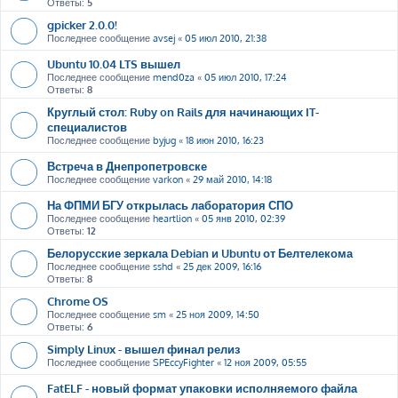
Ответы:
5
gpicker 2.0.0!
Последнее сообщение
avsej
«
05 июл 2010, 21:38
Ubuntu 10.04 LTS вышел
Последнее сообщение
mend0za
«
05 июл 2010, 17:24
Ответы:
8
Круглый стол: Ruby on Rails для начинающих IT-
специалистов
Последнее сообщение
byjug
«
18 июн 2010, 16:23
Встреча в Днепропетровске
Последнее сообщение
varkon
«
29 май 2010, 14:18
На ФПМИ БГУ открылась лаборатория СПО
Последнее сообщение
heartlion
«
05 янв 2010, 02:39
Ответы:
12
Белорусские зеркала Debian и Ubuntu от Белтелекома
Последнее сообщение
sshd
«
25 дек 2009, 16:16
Ответы:
8
Chrome OS
Последнее сообщение
sm
«
25 ноя 2009, 14:50
Ответы:
6
Simply Linux - вышел финал релиз
Последнее сообщение
SPEccyFighter
«
12 ноя 2009, 05:55
FatELF - новый формат упаковки исполняемого файла