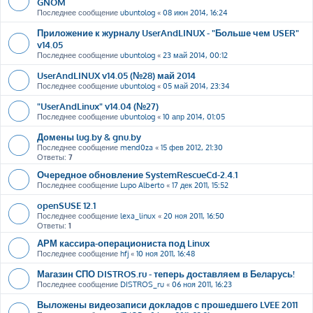
GNOM
Последнее сообщение
ubuntolog
«
08 июн 2014, 16:24
Приложение к журналу UserAndLINUX - "Больше чем USER"
v14.05
Последнее сообщение
ubuntolog
«
23 май 2014, 00:12
UserAndLINUX v14.05 (№28) май 2014
Последнее сообщение
ubuntolog
«
05 май 2014, 23:34
"UserAndLinux" v14.04 (№27)
Последнее сообщение
ubuntolog
«
10 апр 2014, 01:05
Домены lug.by & gnu.by
Последнее сообщение
mend0za
«
15 фев 2012, 21:30
Ответы:
7
Очередное обновление SystemRescueCd-2.4.1
Последнее сообщение
Lupo Alberto
«
17 дек 2011, 15:52
openSUSE 12.1
Последнее сообщение
lexa_linux
«
20 ноя 2011, 16:50
Ответы:
1
АРМ кассира-операциониста под Linux
Последнее сообщение
hfj
«
10 ноя 2011, 16:48
Магазин СПО DISTROS.ru - теперь доставляем в Беларусь!
Последнее сообщение
DISTROS_ru
«
06 ноя 2011, 16:23
Выложены видеозаписи докладов с прошедшего LVEE 2011