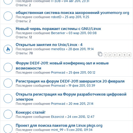
Последнее сообщение
IT-JOB
«
04 авг 2011, 23:31
Ответы:
2
общественная система поиска захоронений youmemory.org
Последнее сообщение
robotD
«
25 апр 2011, 11:25
Ответы:
2
Новый червь поражает системы с GNU/Linux
Последнее сообщение
Berserker
«
03 мар 2011, 00:08
Ответы:
12
Открытые занятия по Unix/Linux - 4
Последнее сообщение
mend0za
«
28 фев 2011, 19:14
Ответы:
78
1
2
3
4
5
6
Форум DEDF-2011: новый конференц-зал и новые
возможности
Последнее сообщение
Promwad
«
25 фев 2011, 00:12
Регистрация на форум DEDF-2011 завершится 20 февраля
Последнее сообщение
Promwad
«
19 фев 2011, 03:39
Открыта регистрация на Форум разработчиков цифровой
электрон
Последнее сообщение
Promwad
«
20 янв 2011, 21:14
Конкурс статей!
Последнее сообщение
Ekzorcist
«
24 сен 2010, 12:47
Проект для поиска пакетов для Linux pkgs.org
Последнее сообщение
mint_99
«
11 сен 2010, 09:34