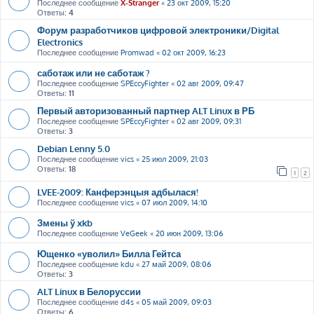
Последнее сообщение
X-Stranger
«
23 окт 2009, 15:20
Ответы:
4
Форум разработчиков цифровой электроники/Digital
Electronics
Последнее сообщение
Promwad
«
02 окт 2009, 16:23
саботаж или не саботаж ?
Последнее сообщение
SPEccyFighter
«
02 авг 2009, 09:47
Ответы:
11
Первый авторизованный партнер ALT Linux в РБ
Последнее сообщение
SPEccyFighter
«
02 авг 2009, 09:31
Ответы:
3
Debian Lenny 5.0
Последнее сообщение
vics
«
25 июл 2009, 21:03
Ответы:
18
1
2
LVEE-2009: Канферэнцыя адбылася!
Последнее сообщение
vics
«
07 июл 2009, 14:10
Змены ў xkb
Последнее сообщение
VeGeek
«
20 июн 2009, 13:06
Ющенко «уволил» Билла Гейтса
Последнее сообщение
kdu
«
27 май 2009, 08:06
Ответы:
3
ALT Linux в Белоруссии
Последнее сообщение
d4s
«
05 май 2009, 09:03
Ответы:
6