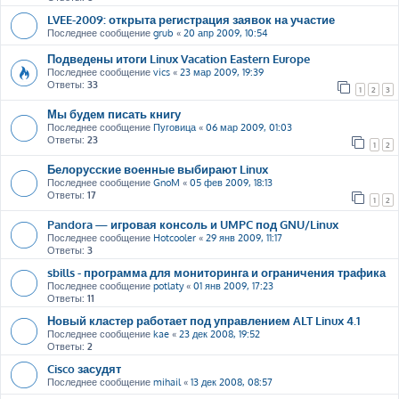
LVEE-2009: открыта регистрация заявок на участие
Последнее сообщение
grub
«
20 апр 2009, 10:54
Подведены итоги Linux Vacation Eastern Europe
Последнее сообщение
vics
«
23 мар 2009, 19:39
Ответы:
33
1
2
3
Мы будем писать книгу
Последнее сообщение
Пуговица
«
06 мар 2009, 01:03
Ответы:
23
1
2
Белорусские военные выбирают Linux
Последнее сообщение
GnoM
«
05 фев 2009, 18:13
Ответы:
17
1
2
Pandora — игровая консоль и UMPC под GNU/Linux
Последнее сообщение
Hotcooler
«
29 янв 2009, 11:17
Ответы:
3
sbills - программа для мониторинга и ограничения трафика
Последнее сообщение
potlaty
«
01 янв 2009, 17:23
Ответы:
11
Новый кластер работает под управлением ALT Linux 4.1
Последнее сообщение
kae
«
23 дек 2008, 19:52
Ответы:
2
Cisco засудят
Последнее сообщение
mihail
«
13 дек 2008, 08:57