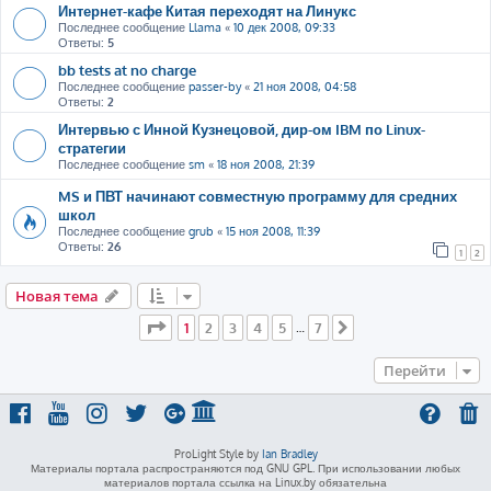
Интернет-кафе Китая переходят на Линукс
Последнее сообщение
Llama
«
10 дек 2008, 09:33
Ответы:
5
bb tests at no charge
Последнее сообщение
passer-by
«
21 ноя 2008, 04:58
Ответы:
2
Интервью с Инной Кузнецовой, дир-ом IBM по Linux-
стратегии
Последнее сообщение
sm
«
18 ноя 2008, 21:39
MS и ПВТ начинают совместную программу для средних
школ
Последнее сообщение
grub
«
15 ноя 2008, 11:39
Ответы:
26
1
2
Новая тема
Страница
1
из
7
1
2
3
4
5
7
…
След.
Перейти
ProLight Style by
Ian Bradley
Материалы портала распространяются под GNU GPL. При использовании любых
материалов портала ссылка на Linux.by обязательна