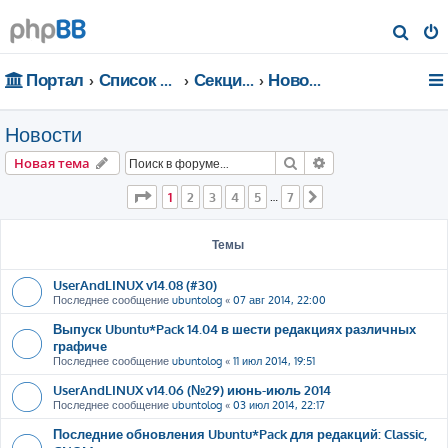
П
о
Портал
Список форумов
Секции портала
Новости
и
с
Новости
к
Поиск
Расширенный пои
Новая тема
Страница
1
из
7
1
2
3
4
5
7
…
След.
Темы
UserAndLINUX v14.08 (#30)
Последнее сообщение
ubuntolog
«
07 авг 2014, 22:00
Выпуск Ubuntu*Pack 14.04 в шести редакциях различных
графиче
Последнее сообщение
ubuntolog
«
11 июл 2014, 19:51
UserAndLINUX v14.06 (№29) июнь-июль 2014
Последнее сообщение
ubuntolog
«
03 июл 2014, 22:17
Последние обновления Ubuntu*Pack для редакций: Classic,