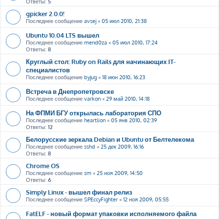
Ответы:
5
gpicker 2.0.0!
Последнее сообщение
avsej
«
05 июл 2010, 21:38
Ubuntu 10.04 LTS вышел
Последнее сообщение
mend0za
«
05 июл 2010, 17:24
Ответы:
8
Круглый стол: Ruby on Rails для начинающих IT-
специалистов
Последнее сообщение
byjug
«
18 июн 2010, 16:23
Встреча в Днепропетровске
Последнее сообщение
varkon
«
29 май 2010, 14:18
На ФПМИ БГУ открылась лаборатория СПО
Последнее сообщение
heartlion
«
05 янв 2010, 02:39
Ответы:
12
Белорусские зеркала Debian и Ubuntu от Белтелекома
Последнее сообщение
sshd
«
25 дек 2009, 16:16
Ответы:
8
Chrome OS
Последнее сообщение
sm
«
25 ноя 2009, 14:50
Ответы:
6
Simply Linux - вышел финал релиз
Последнее сообщение
SPEccyFighter
«
12 ноя 2009, 05:55
FatELF - новый формат упаковки исполняемого файла