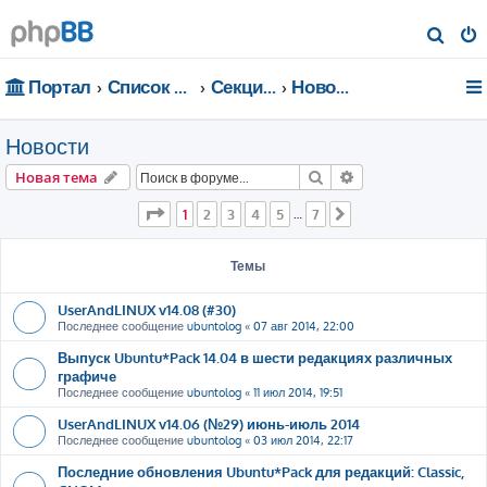
П
о
Портал
Список форумов
Секции портала
Новости
и
с
Новости
к
Поиск
Расширенный пои
Новая тема
Страница
1
из
7
1
2
3
4
5
7
…
След.
Темы
UserAndLINUX v14.08 (#30)
Последнее сообщение
ubuntolog
«
07 авг 2014, 22:00
Выпуск Ubuntu*Pack 14.04 в шести редакциях различных
графиче
Последнее сообщение
ubuntolog
«
11 июл 2014, 19:51
UserAndLINUX v14.06 (№29) июнь-июль 2014
Последнее сообщение
ubuntolog
«
03 июл 2014, 22:17
Последние обновления Ubuntu*Pack для редакций: Classic,