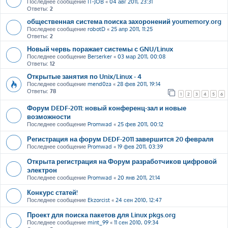
Последнее сообщение
IT-JOB
«
04 авг 2011, 23:31
Ответы:
2
общественная система поиска захоронений youmemory.org
Последнее сообщение
robotD
«
25 апр 2011, 11:25
Ответы:
2
Новый червь поражает системы с GNU/Linux
Последнее сообщение
Berserker
«
03 мар 2011, 00:08
Ответы:
12
Открытые занятия по Unix/Linux - 4
Последнее сообщение
mend0za
«
28 фев 2011, 19:14
Ответы:
78
1
2
3
4
5
6
Форум DEDF-2011: новый конференц-зал и новые
возможности
Последнее сообщение
Promwad
«
25 фев 2011, 00:12
Регистрация на форум DEDF-2011 завершится 20 февраля
Последнее сообщение
Promwad
«
19 фев 2011, 03:39
Открыта регистрация на Форум разработчиков цифровой
электрон
Последнее сообщение
Promwad
«
20 янв 2011, 21:14
Конкурс статей!
Последнее сообщение
Ekzorcist
«
24 сен 2010, 12:47
Проект для поиска пакетов для Linux pkgs.org
Последнее сообщение
mint_99
«
11 сен 2010, 09:34