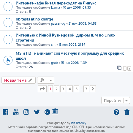
Интернет-кафе Китая переходят на Линукс
Последнее сообщение
Llama
«
10 дек 2008, 09:33
Ответы:
5
bb tests at no charge
Последнее сообщение
passer-by
«
21 ноя 2008, 04:58
Ответы:
2
Интервью с Инной Кузнецовой, дир-ом IBM по Linux-
стратегии
Последнее сообщение
sm
«
18 ноя 2008, 21:39
MS и ПВТ начинают совместную программу для средних
школ
Последнее сообщение
grub
«
15 ноя 2008, 11:39
Ответы:
26
1
2
Новая тема
Страница
1
из
7
1
2
3
4
5
7
…
След.
Перейти
ProLight Style by
Ian Bradley
Материалы портала распространяются под GNU GPL. При использовании любых
материалов портала ссылка на Linux.by обязательна