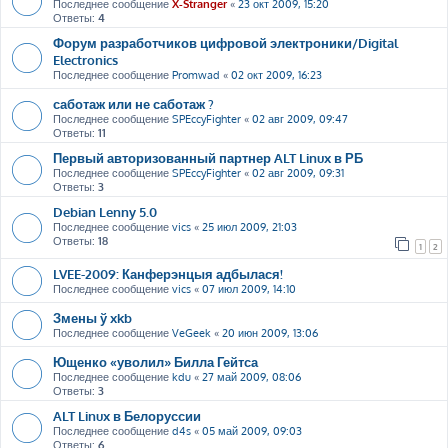
Последнее сообщение
X-Stranger
«
23 окт 2009, 15:20
Ответы:
4
Форум разработчиков цифровой электроники/Digital
Electronics
Последнее сообщение
Promwad
«
02 окт 2009, 16:23
саботаж или не саботаж ?
Последнее сообщение
SPEccyFighter
«
02 авг 2009, 09:47
Ответы:
11
Первый авторизованный партнер ALT Linux в РБ
Последнее сообщение
SPEccyFighter
«
02 авг 2009, 09:31
Ответы:
3
Debian Lenny 5.0
Последнее сообщение
vics
«
25 июл 2009, 21:03
Ответы:
18
1
2
LVEE-2009: Канферэнцыя адбылася!
Последнее сообщение
vics
«
07 июл 2009, 14:10
Змены ў xkb
Последнее сообщение
VeGeek
«
20 июн 2009, 13:06
Ющенко «уволил» Билла Гейтса
Последнее сообщение
kdu
«
27 май 2009, 08:06
Ответы:
3
ALT Linux в Белоруссии
Последнее сообщение
d4s
«
05 май 2009, 09:03
Ответы:
6