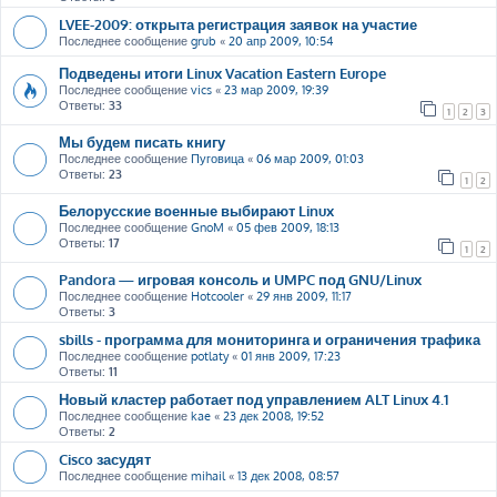
LVEE-2009: открыта регистрация заявок на участие
Последнее сообщение
grub
«
20 апр 2009, 10:54
Подведены итоги Linux Vacation Eastern Europe
Последнее сообщение
vics
«
23 мар 2009, 19:39
Ответы:
33
1
2
3
Мы будем писать книгу
Последнее сообщение
Пуговица
«
06 мар 2009, 01:03
Ответы:
23
1
2
Белорусские военные выбирают Linux
Последнее сообщение
GnoM
«
05 фев 2009, 18:13
Ответы:
17
1
2
Pandora — игровая консоль и UMPC под GNU/Linux
Последнее сообщение
Hotcooler
«
29 янв 2009, 11:17
Ответы:
3
sbills - программа для мониторинга и ограничения трафика
Последнее сообщение
potlaty
«
01 янв 2009, 17:23
Ответы:
11
Новый кластер работает под управлением ALT Linux 4.1
Последнее сообщение
kae
«
23 дек 2008, 19:52
Ответы:
2
Cisco засудят
Последнее сообщение
mihail
«
13 дек 2008, 08:57