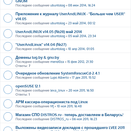
GNOM
Последнее сообщение
ubuntolog
«
08 июн 2014, 16:24
Приложение к журналу UserAndLINUX - "Больше чем USER"
v14.05
Последнее сообщение
ubuntolog
«
23 май 2014, 00:12
UserAndLINUX v14.05 (№28) май 2014
Последнее сообщение
ubuntolog
«
05 май 2014, 23:34
"UserAndLinux" v14.04 (№27)
Последнее сообщение
ubuntolog
«
10 апр 2014, 01:05
Домены lug.by & gnu.by
Последнее сообщение
mend0za
«
15 фев 2012, 21:30
Ответы:
7
Очередное обновление SystemRescueCd-2.4.1
Последнее сообщение
Lupo Alberto
«
17 дек 2011, 15:52
openSUSE 12.1
Последнее сообщение
lexa_linux
«
20 ноя 2011, 16:50
Ответы:
1
АРМ кассира-операциониста под Linux
Последнее сообщение
hfj
«
10 ноя 2011, 16:48
Магазин СПО DISTROS.ru - теперь доставляем в Беларусь!
Последнее сообщение
DISTROS_ru
«
06 ноя 2011, 16:23
Выложены видеозаписи докладов с прошедшего LVEE 2011