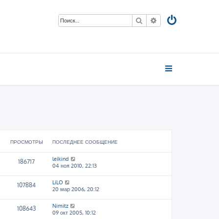
Поиск
Расширенный пои
ПРОСМОТРЫ
ПОСЛЕДНЕЕ СООБЩЕНИЕ
leikind
186717
04 ноя 2010, 22:13
LiLO
107884
20 мар 2006, 20:12
Nimitz
108643
09 окт 2005, 10:12