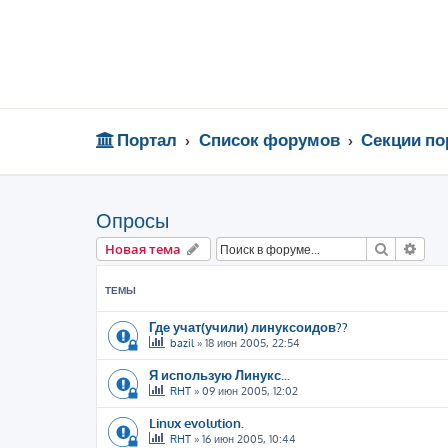
Портал
Список форумов
Секции по
Опросы
Поиск
Рас
Новая тема
ТЕМЫ
Где учат(учили) линуксоидов??
bazil
»
18 июн 2005, 22:54
Я использую Линукс...
RHT
»
09 июн 2005, 12:02
Linux evolution.
RHT
»
16 июн 2005, 10:44