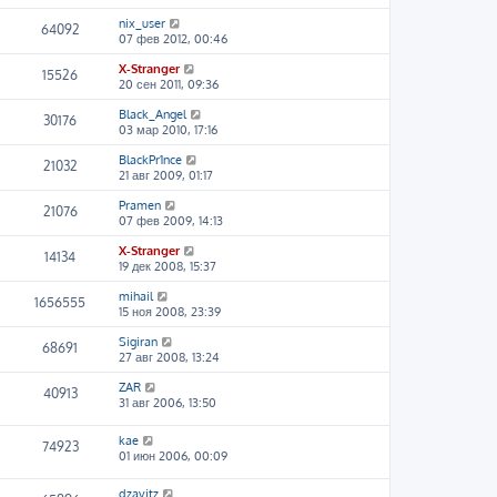
nix_user
64092
07 фев 2012, 00:46
X-Stranger
15526
20 сен 2011, 09:36
Black_Angel
30176
03 мар 2010, 17:16
BlackPr1nce
21032
21 авг 2009, 01:17
Pramen
21076
07 фев 2009, 14:13
X-Stranger
14134
19 дек 2008, 15:37
mihail
1656555
15 ноя 2008, 23:39
Sigiran
68691
27 авг 2008, 13:24
ZAR
40913
31 авг 2006, 13:50
kae
74923
01 июн 2006, 00:09
dzavitz