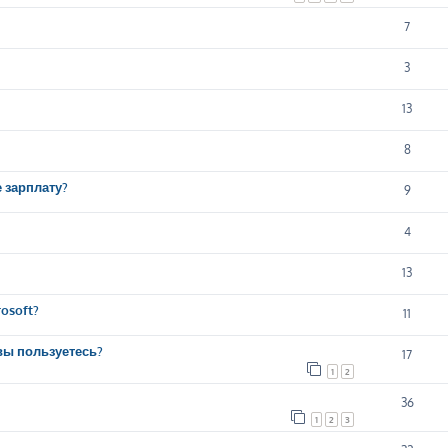
7
3
13
8
е зарплату?
9
4
13
osoft?
11
вы пользуетесь?
17
1
2
36
1
2
3