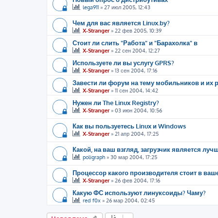
lega911
»
27 июл 2005, 12:43
Чем для вас является Linux.by?
X-Stranger
»
22 фев 2005, 10:39
Стоит ли слить "Работа" и "Барахолка" в
X-Stranger
»
22 сен 2004, 12:27
Используете ли вы услугу GPRS?
X-Stranger
»
13 сен 2004, 17:16
Завести ли форум на тему мобильников и их р
X-Stranger
»
11 сен 2004, 14:42
Нужен ли The Linux Registry?
X-Stranger
»
03 июн 2004, 10:56
Как вы пользуетесь Linux и Windows
X-Stranger
»
21 апр 2004, 17:25
Какой, на ваш взгляд, загрузчик является луч
poligraph
»
30 мар 2004, 17:25
Процессор какого производителя стоит в ва
X-Stranger
»
26 фев 2004, 17:16
Какую ФС используют линуксоиды? Чаму?
red f0x
»
26 мар 2004, 02:45