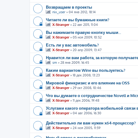
Возвращаем в проекты
nix_user
»
04 янв 2012, 18:14
Читаете ли вы бумажные книги?
X-Stranger
»
22 авг 2011, 11:04
Вы нажимаете правую кнопку мыши...
X-Stranger
»
05 ноя 2009, 10:52
Есть ли у вас автомобиль?
X-Stranger
»
20 апр 2009, 13:47
Нравится ли вам работа, за которую получает
sm
»
28 янв 2009, 16:45
Каким вариантом Wine вы пользуетесь?
X-Stranger
»
18 дек 2008, 13:23
Мировой финкризис и его влияние на OSS
X-Stranger
»
29 окт 2008, 10:46
Что вы думаете о сотрудничестве Novell и Micr
X-Stranger
»
11 дек 2006, 19:48
Услугами какого оператора мобильной связи 
X-Stranger
»
04 авг 2006, 16:30
Действительно ли вам нужен x64-процессор?
X-Stranger
»
24 ноя 2005, 11:59
Новый опрос о дистрибутивах