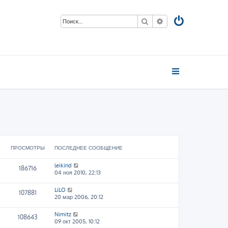
Поиск
Расширенный пои
ПРОСМОТРЫ
ПОСЛЕДНЕЕ СООБЩЕНИЕ
leikind
186716
04 ноя 2010, 22:13
LiLO
107881
20 мар 2006, 20:12
Nimitz
108643
09 окт 2005, 10:12