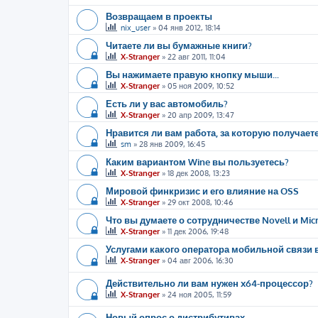
Возвращаем в проекты
nix_user
»
04 янв 2012, 18:14
Читаете ли вы бумажные книги?
X-Stranger
»
22 авг 2011, 11:04
Вы нажимаете правую кнопку мыши...
X-Stranger
»
05 ноя 2009, 10:52
Есть ли у вас автомобиль?
X-Stranger
»
20 апр 2009, 13:47
Нравится ли вам работа, за которую получает
sm
»
28 янв 2009, 16:45
Каким вариантом Wine вы пользуетесь?
X-Stranger
»
18 дек 2008, 13:23
Мировой финкризис и его влияние на OSS
X-Stranger
»
29 окт 2008, 10:46
Что вы думаете о сотрудничестве Novell и Micr
X-Stranger
»
11 дек 2006, 19:48
Услугами какого оператора мобильной связи 
X-Stranger
»
04 авг 2006, 16:30
Действительно ли вам нужен x64-процессор?
X-Stranger
»
24 ноя 2005, 11:59
Новый опрос о дистрибутивах