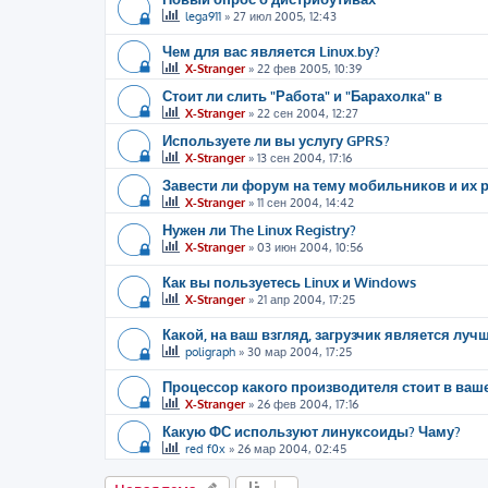
lega911
»
27 июл 2005, 12:43
Чем для вас является Linux.by?
X-Stranger
»
22 фев 2005, 10:39
Стоит ли слить "Работа" и "Барахолка" в
X-Stranger
»
22 сен 2004, 12:27
Используете ли вы услугу GPRS?
X-Stranger
»
13 сен 2004, 17:16
Завести ли форум на тему мобильников и их р
X-Stranger
»
11 сен 2004, 14:42
Нужен ли The Linux Registry?
X-Stranger
»
03 июн 2004, 10:56
Как вы пользуетесь Linux и Windows
X-Stranger
»
21 апр 2004, 17:25
Какой, на ваш взгляд, загрузчик является луч
poligraph
»
30 мар 2004, 17:25
Процессор какого производителя стоит в ва
X-Stranger
»
26 фев 2004, 17:16
Какую ФС используют линуксоиды? Чаму?
red f0x
»
26 мар 2004, 02:45