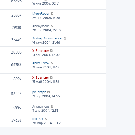
65896
16 янв 2006, 02:31
MoonRover
28787
29 ноя 2005, 18:38
Anonymous
29130
28 сен 2004, 22:59
Andrej Ramaszeuski
37440
14 сен 2004, 21:46
X-Stranger
28585
13 сен 2004, 17:02
Andy Crook
66788
21 июн 2004, 11:48
X-Stranger
58397
15 май 2004, 11:56
poligraph
52442
21 апр 2004, 14:56
Anonymous
15885
11 апр 2004, 12:55
red f0x
39636
28 мар 2004, 00:28