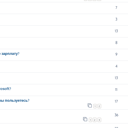
7
3
13
8
е зарплату?
9
4
13
osoft?
11
вы пользуетесь?
17
1
2
36
1
2
3