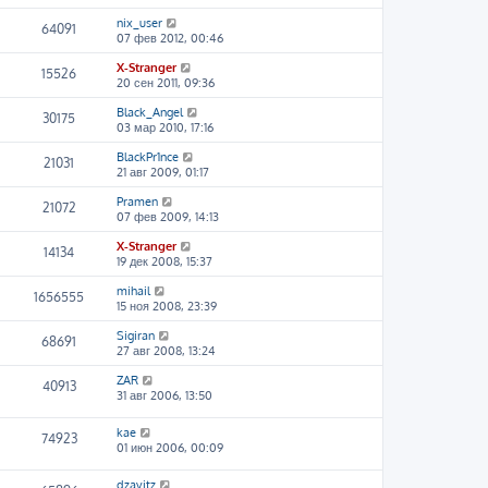
nix_user
64091
07 фев 2012, 00:46
X-Stranger
15526
20 сен 2011, 09:36
Black_Angel
30175
03 мар 2010, 17:16
BlackPr1nce
21031
21 авг 2009, 01:17
Pramen
21072
07 фев 2009, 14:13
X-Stranger
14134
19 дек 2008, 15:37
mihail
1656555
15 ноя 2008, 23:39
Sigiran
68691
27 авг 2008, 13:24
ZAR
40913
31 авг 2006, 13:50
kae
74923
01 июн 2006, 00:09
dzavitz