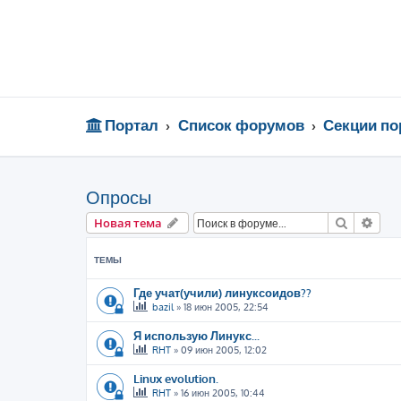
Портал
Список форумов
Секции по
Опросы
Поиск
Рас
Новая тема
ТЕМЫ
Где учат(учили) линуксоидов??
bazil
»
18 июн 2005, 22:54
Я использую Линукс...
RHT
»
09 июн 2005, 12:02
Linux evolution.
RHT
»
16 июн 2005, 10:44