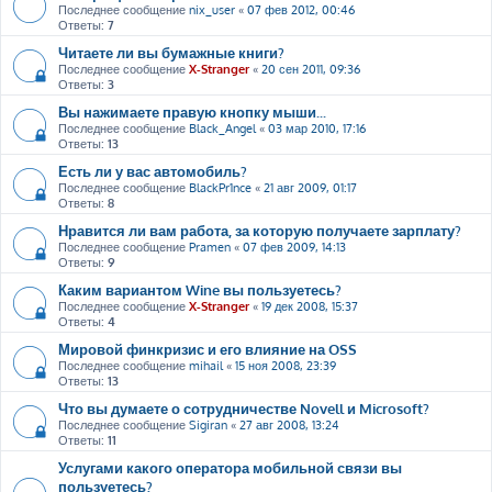
Последнее сообщение
nix_user
«
07 фев 2012, 00:46
Ответы:
7
Читаете ли вы бумажные книги?
Последнее сообщение
X-Stranger
«
20 сен 2011, 09:36
Ответы:
3
Вы нажимаете правую кнопку мыши...
Последнее сообщение
Black_Angel
«
03 мар 2010, 17:16
Ответы:
13
Есть ли у вас автомобиль?
Последнее сообщение
BlackPr1nce
«
21 авг 2009, 01:17
Ответы:
8
Нравится ли вам работа, за которую получаете зарплату?
Последнее сообщение
Pramen
«
07 фев 2009, 14:13
Ответы:
9
Каким вариантом Wine вы пользуетесь?
Последнее сообщение
X-Stranger
«
19 дек 2008, 15:37
Ответы:
4
Мировой финкризис и его влияние на OSS
Последнее сообщение
mihail
«
15 ноя 2008, 23:39
Ответы:
13
Что вы думаете о сотрудничестве Novell и Microsoft?
Последнее сообщение
Sigiran
«
27 авг 2008, 13:24
Ответы:
11
Услугами какого оператора мобильной связи вы
пользуетесь?