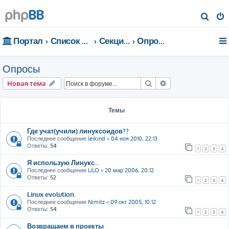
П
о
Портал
Список форумов
Секции портала
Опросы
и
с
Опросы
к
Поиск
Расширенный пои
Новая тема
Темы
Где учат(учили) линуксоидов??
Последнее сообщение
leikind
«
04 ноя 2010, 22:13
Ответы:
54
1
2
3
4
Я использую Линукс...
Последнее сообщение
LiLO
«
20 мар 2006, 20:12
Ответы:
52
1
2
3
4
Linux evolution.
Последнее сообщение
Nimitz
«
09 окт 2005, 10:12
Ответы:
54
1
2
3
4
Возвращаем в проекты