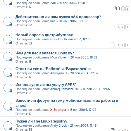
Последнее сообщение
ZAR
«
31 авг 2006, 13:50
Ответы:
17
1
2
Действительно ли вам нужен x64-процессор?
Последнее сообщение
kae
«
01 июн 2006, 00:09
Ответы:
36
1
2
3
Новый опрос о дистрибутивах
Последнее сообщение
dzavitz
«
16 янв 2006, 02:31
Ответы:
32
1
2
3
Чем для вас является Linux.by?
Последнее сообщение
MoonRover
«
29 ноя 2005, 18:38
Ответы:
11
Стоит ли слить "Работа" и "Барахолка" в
Последнее сообщение
Anonymous
«
28 сен 2004, 22:59
Ответы:
12
Используете ли вы услугу GPRS?
Последнее сообщение
Andrej Ramaszeuski
«
14 сен 2004, 21:46
Ответы:
9
Завести ли форум на тему мобильников и их работы в
Linux?
Последнее сообщение
X-Stranger
«
13 сен 2004, 17:02
Ответы:
12
Нужен ли The Linux Registry?
Последнее сообщение
Andy Crook
«
21 июн 2004, 11:48
Ответы:
33