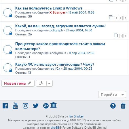
1
2
3
Как вы пользуетесь Linux и Windows
Последнее сообщение
X-Stranger
«
15 май 2004, 11:56
Ответы:
30
1
2
3
Какой, на ваш взгляд, загрузчик является лучше?
Последнее сообщение
poligraph
«
21 апр 2004, 14:56
Ответы:
26
1
2
Процессор какого производителя стоит в вашем
компьютере?
Последнее сообщение
Anonymous
«
11 апр 2004, 12:55
Ответы:
3
Какую ФС используют линуксоиды? Чаму?
Последнее сообщение
red f0x
«
28 мар 2004, 00:28
Ответы:
13
Новая тема
Перейти
ProLight Style by
Ian Bradley
Материалы портала распространяются под GNU GPL. При использовании любых
материалов портала ссылка на Linux.by обязательна
Создано на основе
phpBB
® Forum Software © phpBB Limited