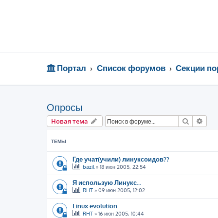
Портал
Список форумов
Секции по
Опросы
Поиск
Рас
Новая тема
ТЕМЫ
Где учат(учили) линуксоидов??
bazil
»
18 июн 2005, 22:54
Я использую Линукс...
RHT
»
09 июн 2005, 12:02
Linux evolution.
RHT
»
16 июн 2005, 10:44