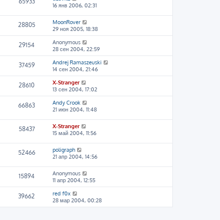
65933
16 янв 2006, 02:31
MoonRover
28805
29 ноя 2005, 18:38
Anonymous
29154
28 сен 2004, 22:59
Andrej Ramaszeuski
37459
14 сен 2004, 21:46
X-Stranger
28610
13 сен 2004, 17:02
Andy Crook
66863
21 июн 2004, 11:48
X-Stranger
58437
15 май 2004, 11:56
poligraph
52466
21 апр 2004, 14:56
Anonymous
15894
11 апр 2004, 12:55
red f0x
39662
28 мар 2004, 00:28