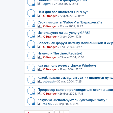
lega911
»
27 июл 2005, 12:43
Чем для вас является Linux.by?
X-Stranger
»
22 фев 2005, 10:39
Стоит ли слить "Работа" и "Барахолка" в
X-Stranger
»
22 сен 2004, 12:27
Используете ли вы услугу GPRS?
X-Stranger
»
13 сен 2004, 17:16
Завести ли форум на тему мобильников и их р
X-Stranger
»
11 сен 2004, 14:42
Нужен ли The Linux Registry?
X-Stranger
»
03 июн 2004, 10:56
Как вы пользуетесь Linux и Windows
X-Stranger
»
21 апр 2004, 17:25
Какой, на ваш взгляд, загрузчик является луч
poligraph
»
30 мар 2004, 17:25
Процессор какого производителя стоит в ва
X-Stranger
»
26 фев 2004, 17:16
Какую ФС используют линуксоиды? Чаму?
red f0x
»
26 мар 2004, 02:45