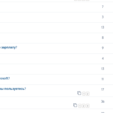
7
3
13
8
е зарплату?
9
4
13
osoft?
11
вы пользуетесь?
17
1
2
36
1
2
3