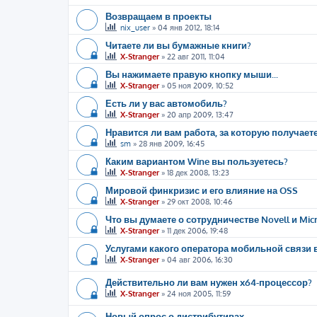
Возвращаем в проекты
nix_user
»
04 янв 2012, 18:14
Читаете ли вы бумажные книги?
X-Stranger
»
22 авг 2011, 11:04
Вы нажимаете правую кнопку мыши...
X-Stranger
»
05 ноя 2009, 10:52
Есть ли у вас автомобиль?
X-Stranger
»
20 апр 2009, 13:47
Нравится ли вам работа, за которую получает
sm
»
28 янв 2009, 16:45
Каким вариантом Wine вы пользуетесь?
X-Stranger
»
18 дек 2008, 13:23
Мировой финкризис и его влияние на OSS
X-Stranger
»
29 окт 2008, 10:46
Что вы думаете о сотрудничестве Novell и Micr
X-Stranger
»
11 дек 2006, 19:48
Услугами какого оператора мобильной связи 
X-Stranger
»
04 авг 2006, 16:30
Действительно ли вам нужен x64-процессор?
X-Stranger
»
24 ноя 2005, 11:59
Новый опрос о дистрибутивах