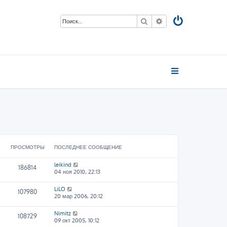
Поиск
Расширенный пои
ПРОСМОТРЫ
ПОСЛЕДНЕЕ СООБЩЕНИЕ
leikind
186814
04 ноя 2010, 22:13
LiLO
107980
20 мар 2006, 20:12
Nimitz
108729
09 окт 2005, 10:12