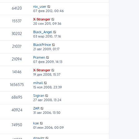
nix_user
64120
07 фев 2012, 00:46
X-Stranger
15537
20 сен 2011, 09:36
Black_Angel
30202
03 мар 2010, 17:16
BlackPr1nce
21037
21 авг 2009, 01:17
Pramen
21094
07 фев 2009, 14:13
X-Stranger
14146
19 дек 2008, 15:37
mihail
1656575
15 ноя 2008, 23:39
Sigiran
68695
27 авг 2008, 13:24
ZAR
40924
31 авг 2006, 13:50
kae
74950
01 июн 2006, 00:09
dzavitz