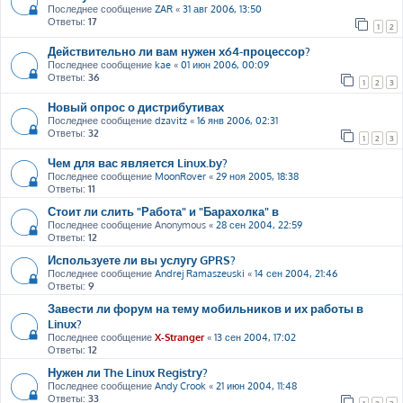
Последнее сообщение
ZAR
«
31 авг 2006, 13:50
Ответы:
17
1
2
Действительно ли вам нужен x64-процессор?
Последнее сообщение
kae
«
01 июн 2006, 00:09
Ответы:
36
1
2
3
Новый опрос о дистрибутивах
Последнее сообщение
dzavitz
«
16 янв 2006, 02:31
Ответы:
32
1
2
3
Чем для вас является Linux.by?
Последнее сообщение
MoonRover
«
29 ноя 2005, 18:38
Ответы:
11
Стоит ли слить "Работа" и "Барахолка" в
Последнее сообщение
Anonymous
«
28 сен 2004, 22:59
Ответы:
12
Используете ли вы услугу GPRS?
Последнее сообщение
Andrej Ramaszeuski
«
14 сен 2004, 21:46
Ответы:
9
Завести ли форум на тему мобильников и их работы в
Linux?
Последнее сообщение
X-Stranger
«
13 сен 2004, 17:02
Ответы:
12
Нужен ли The Linux Registry?
Последнее сообщение
Andy Crook
«
21 июн 2004, 11:48
Ответы:
33