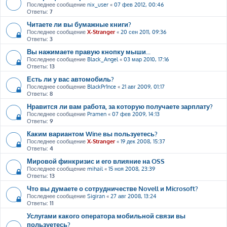
Последнее сообщение
nix_user
«
07 фев 2012, 00:46
Ответы:
7
Читаете ли вы бумажные книги?
Последнее сообщение
X-Stranger
«
20 сен 2011, 09:36
Ответы:
3
Вы нажимаете правую кнопку мыши...
Последнее сообщение
Black_Angel
«
03 мар 2010, 17:16
Ответы:
13
Есть ли у вас автомобиль?
Последнее сообщение
BlackPr1nce
«
21 авг 2009, 01:17
Ответы:
8
Нравится ли вам работа, за которую получаете зарплату?
Последнее сообщение
Pramen
«
07 фев 2009, 14:13
Ответы:
9
Каким вариантом Wine вы пользуетесь?
Последнее сообщение
X-Stranger
«
19 дек 2008, 15:37
Ответы:
4
Мировой финкризис и его влияние на OSS
Последнее сообщение
mihail
«
15 ноя 2008, 23:39
Ответы:
13
Что вы думаете о сотрудничестве Novell и Microsoft?
Последнее сообщение
Sigiran
«
27 авг 2008, 13:24
Ответы:
11
Услугами какого оператора мобильной связи вы
пользуетесь?