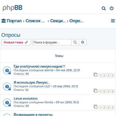
П
о
Портал
Список форумов
Секции портала
Опросы
и
с
Опросы
к
Поиск
Расширенный пои
Новая тема
Темы
Где учат(учили) линуксоидов??
Последнее сообщение
leikind
«
04 ноя 2010, 22:13
Ответы:
54
1
2
3
4
Я использую Линукс...
Последнее сообщение
LiLO
«
20 мар 2006, 20:12
Ответы:
52
1
2
3
4
Linux evolution.
Последнее сообщение
Nimitz
«
09 окт 2005, 10:12
Ответы:
54
1
2
3
4
Возвращаем в проекты