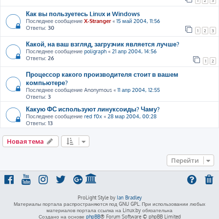
1
2
3
Как вы пользуетесь Linux и Windows
Последнее сообщение
X-Stranger
«
15 май 2004, 11:56
Ответы:
30
1
2
3
Какой, на ваш взгляд, загрузчик является лучше?
Последнее сообщение
poligraph
«
21 апр 2004, 14:56
Ответы:
26
1
2
Процессор какого производителя стоит в вашем
компьютере?
Последнее сообщение
Anonymous
«
11 апр 2004, 12:55
Ответы:
3
Какую ФС используют линуксоиды? Чаму?
Последнее сообщение
red f0x
«
28 мар 2004, 00:28
Ответы:
13
Новая тема
Перейти
ProLight Style by
Ian Bradley
Материалы портала распространяются под GNU GPL. При использовании любых
материалов портала ссылка на Linux.by обязательна
Создано на основе
phpBB
® Forum Software © phpBB Limited