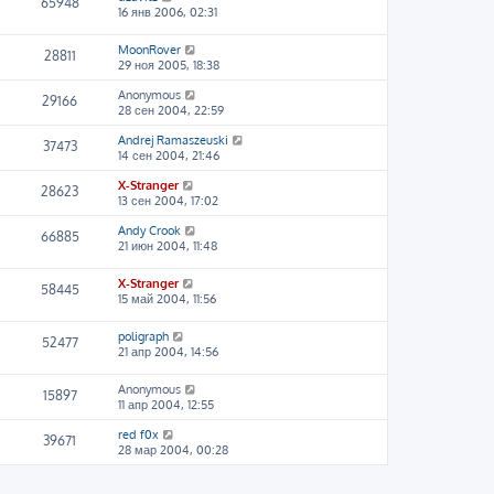
65948
16 янв 2006, 02:31
MoonRover
28811
29 ноя 2005, 18:38
Anonymous
29166
28 сен 2004, 22:59
Andrej Ramaszeuski
37473
14 сен 2004, 21:46
X-Stranger
28623
13 сен 2004, 17:02
Andy Crook
66885
21 июн 2004, 11:48
X-Stranger
58445
15 май 2004, 11:56
poligraph
52477
21 апр 2004, 14:56
Anonymous
15897
11 апр 2004, 12:55
red f0x
39671
28 мар 2004, 00:28