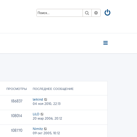
Поиск
Расширенный пои
ПРОСМОТРЫ
ПОСЛЕДНЕЕ СООБЩЕНИЕ
leikind
186837
04 ноя 2010, 22:13
LiLO
108014
20 мар 2006, 20:12
Nimitz
108770
09 окт 2005, 10:12