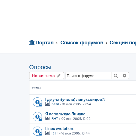
Портал
Список форумов
Секции по
Опросы
Поиск
Рас
Новая тема
ТЕМЫ
Где учат(учили) линуксоидов??
bazil
»
18 июн 2005, 22:54
Я использую Линукс...
RHT
»
09 июн 2005, 12:02
Linux evolution.
RHT
»
16 июн 2005, 10:44