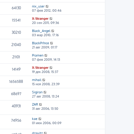
nix_user
64130
07 фев 2012, 00:46
X-Stranger
15541
20 сен 2011, 09:36
Black_Angel
30210
03 мар 2010, 17:16
BlackPr1nce
21040
21 авг 2009, 01:17
Pramen
21101
07 фев 2009, 14:13
X-Stranger
14149
19 дек 2008, 15:37
mihail
1656588
15 ноя 2008, 23:39
Sigiran
68697
27 авг 2008, 13:24
ZAR
40931
31 авг 2006, 13:50
kae
74956
01 июн 2006, 00:09
dzavitz