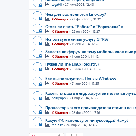
lega911
»
27 июл 2005, 12:43
Чем для вас является Linux.by?
X-Stranger
»
22 фев 2005, 10:39
Стоит ли слить "Работа" и "Барахолка" в
X-Stranger
»
22 сен 2004, 12:27
Используете ли вы услугу GPRS?
X-Stranger
»
13 сен 2004, 17:16
Завести ли форум на тему мобильников и их р
X-Stranger
»
11 сен 2004, 14:42
Нужен ли The Linux Registry?
X-Stranger
»
03 июн 2004, 10:56
Как вы пользуетесь Linux и Windows
X-Stranger
»
21 апр 2004, 17:25
Какой, на ваш взгляд, загрузчик является луч
poligraph
»
30 мар 2004, 17:25
Процессор какого производителя стоит в ва
X-Stranger
»
26 фев 2004, 17:16
Какую ФС используют линуксоиды? Чаму?
red f0x
»
26 мар 2004, 02:45