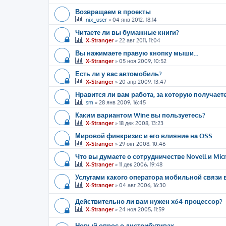
Возвращаем в проекты
nix_user
»
04 янв 2012, 18:14
Читаете ли вы бумажные книги?
X-Stranger
»
22 авг 2011, 11:04
Вы нажимаете правую кнопку мыши...
X-Stranger
»
05 ноя 2009, 10:52
Есть ли у вас автомобиль?
X-Stranger
»
20 апр 2009, 13:47
Нравится ли вам работа, за которую получает
sm
»
28 янв 2009, 16:45
Каким вариантом Wine вы пользуетесь?
X-Stranger
»
18 дек 2008, 13:23
Мировой финкризис и его влияние на OSS
X-Stranger
»
29 окт 2008, 10:46
Что вы думаете о сотрудничестве Novell и Micr
X-Stranger
»
11 дек 2006, 19:48
Услугами какого оператора мобильной связи 
X-Stranger
»
04 авг 2006, 16:30
Действительно ли вам нужен x64-процессор?
X-Stranger
»
24 ноя 2005, 11:59
Новый опрос о дистрибутивах