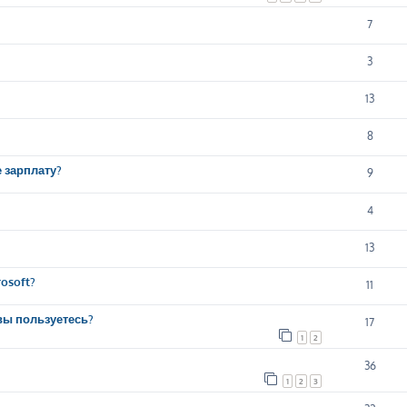
7
3
13
8
е зарплату?
9
4
13
osoft?
11
вы пользуетесь?
17
1
2
36
1
2
3