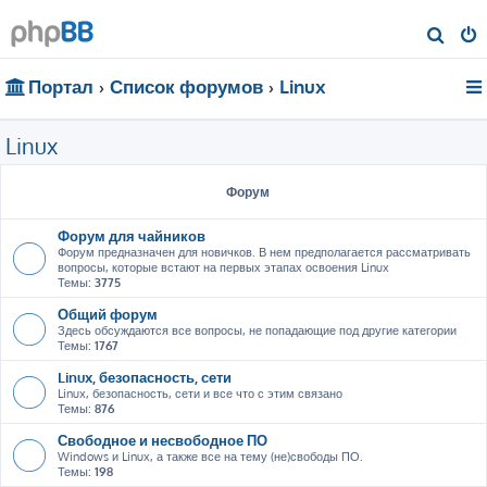
П
о
Портал
Список форумов
Linux
и
с
Linux
к
Форум
Форум для чайников
Форум предназначен для новичков. В нем предполагается рассматривать
вопросы, которые встают на первых этапах освоения Linux
Темы:
3775
Общий форум
Здесь обсуждаются все вопросы, не попадающие под другие категории
Темы:
1767
Linux, безопасность, сети
Linux, безопасность, сети и все что с этим связано
Темы:
876
Свободное и несвободное ПО
Windows и Linux, а также все на тему (не)свободы ПО.
Темы:
198