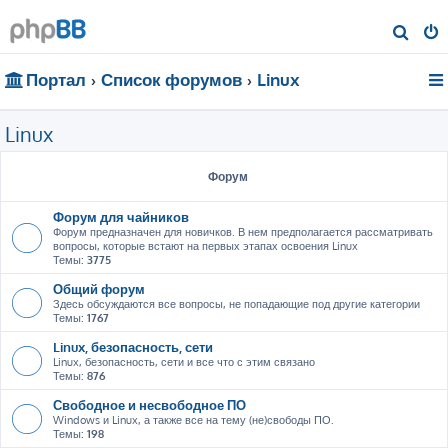
П
о
Портал
Список форумов
Linux
и
с
Linux
к
Форум
Форум для чайников
Форум предназначен для новичков. В нем предполагается рассматривать
вопросы, которые встают на первых этапах освоения Linux
Темы:
3775
Общий форум
Здесь обсуждаются все вопросы, не попадающие под другие категории
Темы:
1767
Linux, безопасность, сети
Linux, безопасность, сети и все что с этим связано
Темы:
876
Свободное и несвободное ПО
Windows и Linux, а также все на тему (не)свободы ПО.
Темы:
198