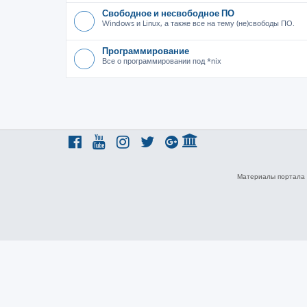
Свободное и несвободное ПО
Windows и Linux, а также все на тему (не)свободы ПО.
Программирование
Все о программировании под *nix
Материалы портала 