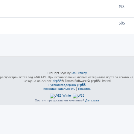
198
505
ProLight Style by
Ian Bradley
распространяются под GNU GPL. При использовании любых материалов портала ссылка на L
Создано на основе
phpBB
® Forum Software © phpBB Limited
Русская поддержка phpBB
Конфиденциальность
|
Правила
Хостинг предоставлен компанией
Датахата