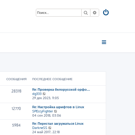
Поиск
Расширенный пои
СООБЩЕНИЯ
ПОСЛЕДНЕЕ СООБЩЕНИЕ
Re: Проверка белорусской орфо…
28378
П
dg333
е
29 дек 2023, 11:05
р
е
Re: Настройка шрифтов в Linux
12770
й
П
SPEccyFighter
т
е
04 сен 2018, 03:06
и
р
к
Re: Перестал загружаться Linux
е
5984
п
П
DarkneSS
й
о
е
24 май 2017, 22:18
т