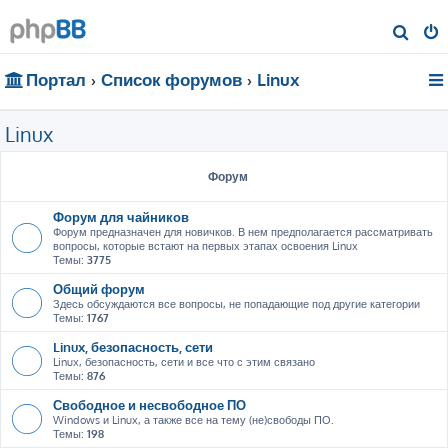
П
о
Портал
Список форумов
Linux
и
с
Linux
к
Форум
Форум для чайников
Форум предназначен для новичков. В нем предполагается рассматривать
вопросы, которые встают на первых этапах освоения Linux
Темы:
3775
Общий форум
Здесь обсуждаются все вопросы, не попадающие под другие категории
Темы:
1767
Linux, безопасность, сети
Linux, безопасность, сети и все что с этим связано
Темы:
876
Свободное и несвободное ПО
Windows и Linux, а также все на тему (не)свободы ПО.
Темы:
198