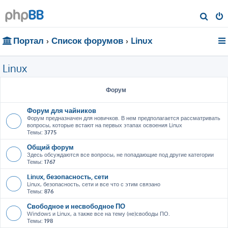
П
о
Портал
Список форумов
Linux
и
с
Linux
к
Форум
Форум для чайников
Форум предназначен для новичков. В нем предполагается рассматривать
вопросы, которые встают на первых этапах освоения Linux
Темы:
3775
Общий форум
Здесь обсуждаются все вопросы, не попадающие под другие категории
Темы:
1767
Linux, безопасность, сети
Linux, безопасность, сети и все что с этим связано
Темы:
876
Свободное и несвободное ПО
Windows и Linux, а также все на тему (не)свободы ПО.
Темы:
198