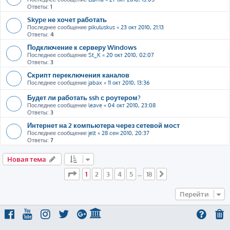
Ответы:
1
Skype не хочет работать
Последнее сообщение
pikuluskus
«
23 окт 2010, 21:13
Ответы:
4
Подключение к серверу Windows
Последнее сообщение
St_K
«
20 окт 2010, 02:07
Ответы:
3
Скрипт переключения каналов
Последнее сообщение
jabax
«
11 окт 2010, 13:36
Будет ли работать ssh с роутером?
Последнее сообщение
leave
«
04 окт 2010, 23:08
Ответы:
3
Интернет на 2 компьютера через сетевой мост
Последнее сообщение
jelt
«
28 сен 2010, 20:37
Ответы:
7
Новая тема
Страница
1
из
18
1
2
3
4
5
18
…
След.
Перейти