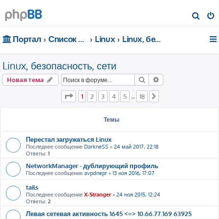
П
о
Портал
Список форумов
Linux
Linux, безопасность, сети
и
с
Linux, безопасность, сети
к
Поиск
Расширенный пои
Новая тема
Страница
1
из
18
1
2
3
4
5
18
…
След.
Темы
Перестал загружаться Linux
Последнее сообщение
DarkneSS
«
24 май 2017, 22:18
Ответы:
1
NetworkManager - дублирующий профиль
Последнее сообщение
avpdnepr
«
13 ноя 2016, 17:07
tails
Последнее сообщение
X-Stranger
«
24 ноя 2015, 12:24
Ответы:
2
Левая сетевая активность 1645 <=> 10.66.77.169 63925