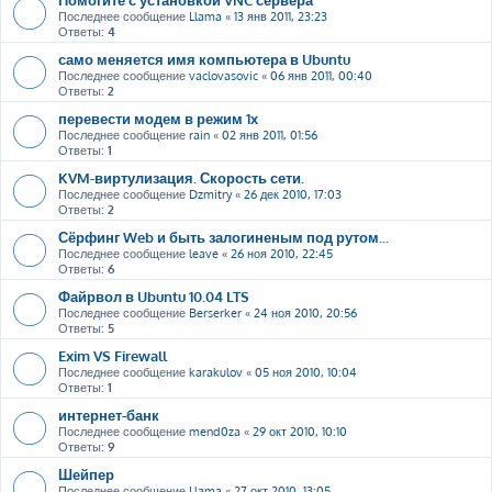
Последнее сообщение
Llama
«
13 янв 2011, 23:23
Ответы:
4
само меняется имя компьютера в Ubuntu
Последнее сообщение
vaclovasovic
«
06 янв 2011, 00:40
Ответы:
2
перевести модем в режим 1х
Последнее сообщение
rain
«
02 янв 2011, 01:56
Ответы:
1
KVM-виртулизация. Скорость сети.
Последнее сообщение
Dzmitry
«
26 дек 2010, 17:03
Ответы:
2
Сёрфинг Web и быть залогиненым под рутом...
Последнее сообщение
leave
«
26 ноя 2010, 22:45
Ответы:
6
Файрвол в Ubuntu 10.04 LTS
Последнее сообщение
Berserker
«
24 ноя 2010, 20:56
Ответы:
5
Exim VS Firewall
Последнее сообщение
karakulov
«
05 ноя 2010, 10:04
Ответы:
1
интернет-банк
Последнее сообщение
mend0za
«
29 окт 2010, 10:10
Ответы:
9
Шейпер
Последнее сообщение
Llama
«
27 окт 2010, 13:05