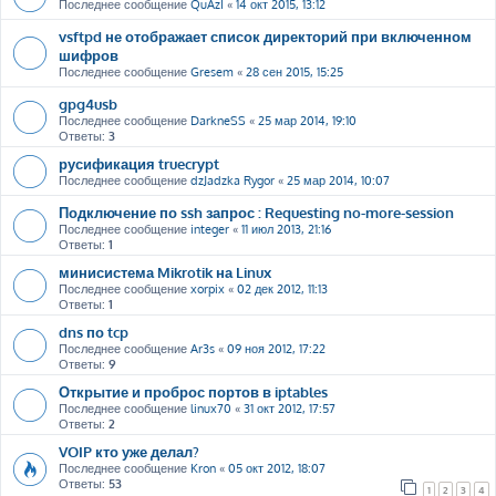
Последнее сообщение
QuAzI
«
14 окт 2015, 13:12
vsftpd не отображает список директорий при включенном
шифров
Последнее сообщение
Gresem
«
28 сен 2015, 15:25
gpg4usb
Последнее сообщение
DarkneSS
«
25 мар 2014, 19:10
Ответы:
3
русификация truecrypt
Последнее сообщение
dzJadzka Rygor
«
25 мар 2014, 10:07
Подключение по ssh запрос : Requesting no-more-session
Последнее сообщение
integer
«
11 июл 2013, 21:16
Ответы:
1
минисистема Mikrotik на Linux
Последнее сообщение
xorpix
«
02 дек 2012, 11:13
Ответы:
1
dns по tcp
Последнее сообщение
Ar3s
«
09 ноя 2012, 17:22
Ответы:
9
Открытие и проброс портов в iptables
Последнее сообщение
linux70
«
31 окт 2012, 17:57
Ответы:
2
VOIP кто уже делал?
Последнее сообщение
Kron
«
05 окт 2012, 18:07
Ответы:
53
1
2
3
4