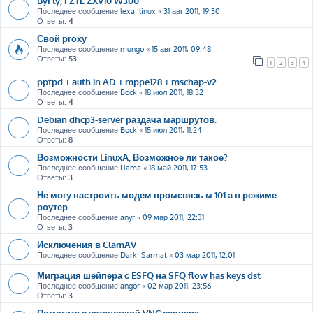
ByFly, і ZTE ZXV10 W300
Последнее сообщение
lexa_linux
«
31 авг 2011, 19:30
Ответы:
4
Свой proxy
Последнее сообщение
mungo
«
15 авг 2011, 09:48
Ответы:
53
1
2
3
4
pptpd + auth in AD + mppe128 + mschap-v2
Последнее сообщение
Bock
«
18 июл 2011, 18:32
Ответы:
4
Debian dhcp3-server раздача маршрутов.
Последнее сообщение
Bock
«
15 июл 2011, 11:24
Ответы:
8
Возможности LinuxА, Возможное ли такое?
Последнее сообщение
Llama
«
18 май 2011, 17:53
Ответы:
3
Не могу настроить модем промсвязь м 101 а в режиме
роутер
Последнее сообщение
anyr
«
09 мар 2011, 22:31
Ответы:
3
Исключения в ClamAV
Последнее сообщение
Dark_Sarmat
«
03 мар 2011, 12:01
Миграция шейпера с ESFQ на SFQ flow has keys dst
Последнее сообщение
angor
«
02 мар 2011, 23:56
Ответы:
3
Помогите с установкой VNC сервера