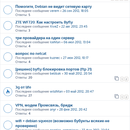
Помогите, Debian не видит сетевую карту
Последнее сообщение
verem
«
26 сен 2012, 18:05
Ответы:
5
ZTE WF720. Как настроить Byfly
Последнее сообщение
XiveZ
«
22 авг 2012, 23:45
Ответы:
3
три провайдера на один сервер
Последнее сообщение
IceMan
«
06 июл 2012, 13:04
Ответы:
4
вопрос по netcat
Последнее сообщение
kuznec
«
27 июн 2012, 10:17
Ответы:
4
[решено] byfly блокировка портов (ftp 21)
Последнее сообщение
belibak
«
30 май 2012, 20:54
Ответы:
20
1
2
3g от life
Последнее сообщение
wildMan
«
03 май 2012, 20:47
Ответы:
27
1
2
VPN, модем Промсвязь, бридж
Последнее сообщение
anyr
«
28 фев 2012, 20:42
Ответы:
4
wifi + debian squeeze (возможно бубунты всякие-не
проверено)