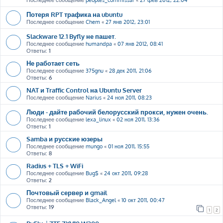
Последнее сообщение
peoples_commissar
«
27 фев 2012, 22:04
Потеря RPT трафика на ubuntu
Последнее сообщение
Chem
«
27 янв 2012, 23:01
Slackware 12.1 Byfly не пашет.
Последнее сообщение
humandpa
«
07 янв 2012, 08:41
Ответы:
1
Не работает сеть
Последнее сообщение
375gnu
«
28 дек 2011, 21:06
Ответы:
6
NAT и Traffic Control на Ubuntu Server
Последнее сообщение
Narius
«
24 ноя 2011, 08:23
Люди - дайте рабочий белорусский прокси, нужен очень.
Последнее сообщение
lexa_linux
«
02 ноя 2011, 13:36
Ответы:
1
Samba и русские юзеры
Последнее сообщение
mungo
«
01 ноя 2011, 15:55
Ответы:
8
Radius + TLS + WiFi
Последнее сообщение
Bug$
«
24 окт 2011, 09:28
Ответы:
2
Почтовый сервер и gmail
Последнее сообщение
Black_Angel
«
10 окт 2011, 00:47
Ответы:
19
1
2