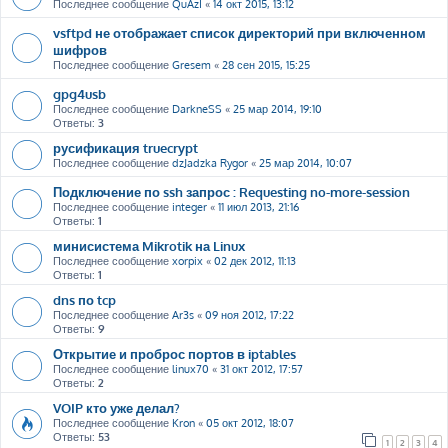
Последнее сообщение
QuAzI
«
14 окт 2015, 13:12
vsftpd не отображает список директорий при включенном
шифров
Последнее сообщение
Gresem
«
28 сен 2015, 15:25
gpg4usb
Последнее сообщение
DarkneSS
«
25 мар 2014, 19:10
Ответы:
3
русификация truecrypt
Последнее сообщение
dzJadzka Rygor
«
25 мар 2014, 10:07
Подключение по ssh запрос : Requesting no-more-session
Последнее сообщение
integer
«
11 июл 2013, 21:16
Ответы:
1
минисистема Mikrotik на Linux
Последнее сообщение
xorpix
«
02 дек 2012, 11:13
Ответы:
1
dns по tcp
Последнее сообщение
Ar3s
«
09 ноя 2012, 17:22
Ответы:
9
Открытие и проброс портов в iptables
Последнее сообщение
linux70
«
31 окт 2012, 17:57
Ответы:
2
VOIP кто уже делал?
Последнее сообщение
Kron
«
05 окт 2012, 18:07
Ответы:
53
1
2
3
4