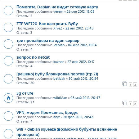
Помогите, Debian не видит сетевую карту
Последнее сообщение
verem
«
26 сен 2012, 18:05
Ответы:
5
ZTE WF720. Как настроить Byfly
Последнее сообщение
XiveZ
«
22 авг 2012, 23:45
Ответы:
3
три провайдера на один сервер
Последнее сообщение
IceMan
«
06 июл 2012, 13:04
Ответы:
4
вопрос по netcat
Последнее сообщение
kuznec
«
27 июн 2012, 10:17
Ответы:
4
[решено] byfly блокировка портов (ftp 21)
Последнее сообщение
belibak
«
30 май 2012, 20:54
Ответы:
20
1
2
3g от life
Последнее сообщение
wildMan
«
03 май 2012, 20:47
Ответы:
27
1
2
VPN, модем Промсвязь, бридж
Последнее сообщение
anyr
«
28 фев 2012, 20:42
Ответы:
4
wifi + debian squeeze (возможно бубунты всякие-не
проверено)