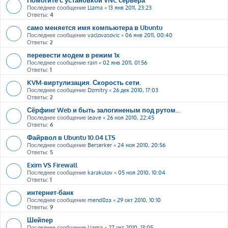
Последнее сообщение
Llama
«
13 янв 2011, 23:23
Ответы:
4
само меняется имя компьютера в Ubuntu
Последнее сообщение
vaclovasovic
«
06 янв 2011, 00:40
Ответы:
2
перевести модем в режим 1х
Последнее сообщение
rain
«
02 янв 2011, 01:56
Ответы:
1
KVM-виртулизация. Скорость сети.
Последнее сообщение
Dzmitry
«
26 дек 2010, 17:03
Ответы:
2
Сёрфинг Web и быть залогиненым под рутом...
Последнее сообщение
leave
«
26 ноя 2010, 22:45
Ответы:
6
Файрвол в Ubuntu 10.04 LTS
Последнее сообщение
Berserker
«
24 ноя 2010, 20:56
Ответы:
5
Exim VS Firewall
Последнее сообщение
karakulov
«
05 ноя 2010, 10:04
Ответы:
1
интернет-банк
Последнее сообщение
mend0za
«
29 окт 2010, 10:10
Ответы:
9
Шейпер
Последнее сообщение
Llama
«
27 окт 2010, 13:05