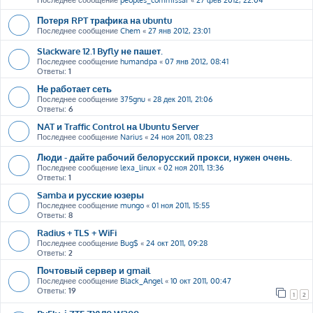
Последнее сообщение
peoples_commissar
«
27 фев 2012, 22:04
Потеря RPT трафика на ubuntu
Последнее сообщение
Chem
«
27 янв 2012, 23:01
Slackware 12.1 Byfly не пашет.
Последнее сообщение
humandpa
«
07 янв 2012, 08:41
Ответы:
1
Не работает сеть
Последнее сообщение
375gnu
«
28 дек 2011, 21:06
Ответы:
6
NAT и Traffic Control на Ubuntu Server
Последнее сообщение
Narius
«
24 ноя 2011, 08:23
Люди - дайте рабочий белорусский прокси, нужен очень.
Последнее сообщение
lexa_linux
«
02 ноя 2011, 13:36
Ответы:
1
Samba и русские юзеры
Последнее сообщение
mungo
«
01 ноя 2011, 15:55
Ответы:
8
Radius + TLS + WiFi
Последнее сообщение
Bug$
«
24 окт 2011, 09:28
Ответы:
2
Почтовый сервер и gmail
Последнее сообщение
Black_Angel
«
10 окт 2011, 00:47
Ответы:
19
1
2