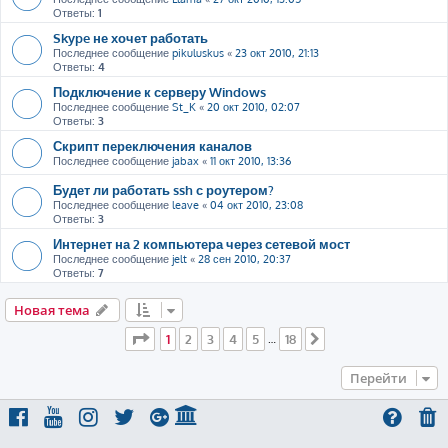
Ответы:
1
Skype не хочет работать
Последнее сообщение
pikuluskus
«
23 окт 2010, 21:13
Ответы:
4
Подключение к серверу Windows
Последнее сообщение
St_K
«
20 окт 2010, 02:07
Ответы:
3
Скрипт переключения каналов
Последнее сообщение
jabax
«
11 окт 2010, 13:36
Будет ли работать ssh с роутером?
Последнее сообщение
leave
«
04 окт 2010, 23:08
Ответы:
3
Интернет на 2 компьютера через сетевой мост
Последнее сообщение
jelt
«
28 сен 2010, 20:37
Ответы:
7
Новая тема
Страница
1
из
18
1
2
3
4
5
18
…
След.
Перейти