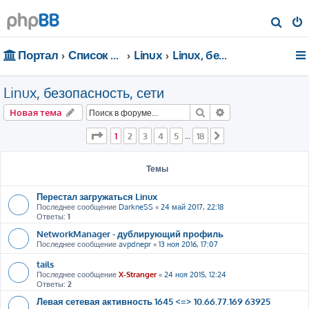
П
о
Портал
Список форумов
Linux
Linux, безопасность, сети
и
с
Linux, безопасность, сети
к
Поиск
Расширенный пои
Новая тема
Страница
1
из
18
1
2
3
4
5
18
…
След.
Темы
Перестал загружаться Linux
Последнее сообщение
DarkneSS
«
24 май 2017, 22:18
Ответы:
1
NetworkManager - дублирующий профиль
Последнее сообщение
avpdnepr
«
13 ноя 2016, 17:07
tails
Последнее сообщение
X-Stranger
«
24 ноя 2015, 12:24
Ответы:
2
Левая сетевая активность 1645 <=> 10.66.77.169 63925