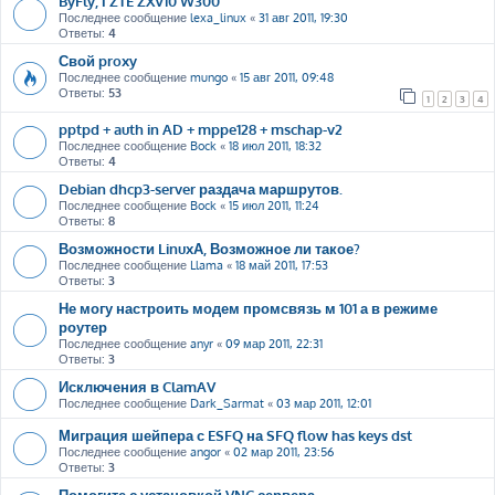
ByFly, і ZTE ZXV10 W300
Последнее сообщение
lexa_linux
«
31 авг 2011, 19:30
Ответы:
4
Свой proxy
Последнее сообщение
mungo
«
15 авг 2011, 09:48
Ответы:
53
1
2
3
4
pptpd + auth in AD + mppe128 + mschap-v2
Последнее сообщение
Bock
«
18 июл 2011, 18:32
Ответы:
4
Debian dhcp3-server раздача маршрутов.
Последнее сообщение
Bock
«
15 июл 2011, 11:24
Ответы:
8
Возможности LinuxА, Возможное ли такое?
Последнее сообщение
Llama
«
18 май 2011, 17:53
Ответы:
3
Не могу настроить модем промсвязь м 101 а в режиме
роутер
Последнее сообщение
anyr
«
09 мар 2011, 22:31
Ответы:
3
Исключения в ClamAV
Последнее сообщение
Dark_Sarmat
«
03 мар 2011, 12:01
Миграция шейпера с ESFQ на SFQ flow has keys dst
Последнее сообщение
angor
«
02 мар 2011, 23:56
Ответы:
3
Помогите с установкой VNC сервера