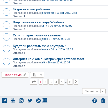
Ответы:
1
Skype не хочет работать
Последнее сообщение
pikuluskus
«
23 окт 2010, 21:13
Ответы:
4
Подключение к серверу Windows
Последнее сообщение
St_K
«
20 окт 2010, 02:07
Ответы:
3
Скрипт переключения каналов
Последнее сообщение
jabax
«
11 окт 2010, 13:36
Будет ли работать ssh с роутером?
Последнее сообщение
leave
«
04 окт 2010, 23:08
Ответы:
3
Интернет на 2 компьютера через сетевой мост
Последнее сообщение
jelt
«
28 сен 2010, 20:37
Ответы:
7
Новая тема
Страница
1
из
18
1
2
3
4
5
18
…
След.
Перейти