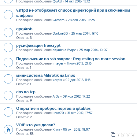
Последнее сообщение
QuAzI
«
14 окт 2015, 13:12
vsftpd не отображает список директорий при включенном
шифров
Последнее сообщение
Gresem
«
28 сен 2015, 15:25
gpg4usb
Последнее сообщение
DarkneSS
«
25 мар 2014, 19:10
Ответы:
3
русификация truecrypt
Последнее сообщение
dzJadzka Rygor
«
25 мар 2014, 10:07
Подключение по ssh запрос : Requesting no-more-session
Последнее сообщение
integer
«
11 июл 2013, 21:16
Ответы:
1
минисистема Mikrotik на Linux
Последнее сообщение
xorpix
«
02 дек 2012, 11:13
Ответы:
1
dns по tcp
Последнее сообщение
Ar3s
«
09 ноя 2012, 17:22
Ответы:
9
Открытие и проброс портов в iptables
Последнее сообщение
linux70
«
31 окт 2012, 17:57
Ответы:
2
VOIP кто уже делал?
Последнее сообщение
Kron
«
05 окт 2012, 18:07
Ответы:
53
1
2
3
4