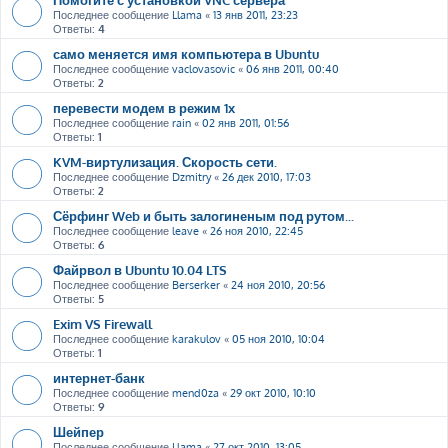
Последнее сообщение
Llama
«
13 янв 2011, 23:23
Ответы:
4
само меняется имя компьютера в Ubuntu
Последнее сообщение
vaclovasovic
«
06 янв 2011, 00:40
Ответы:
2
перевести модем в режим 1х
Последнее сообщение
rain
«
02 янв 2011, 01:56
Ответы:
1
KVM-виртулизация. Скорость сети.
Последнее сообщение
Dzmitry
«
26 дек 2010, 17:03
Ответы:
2
Сёрфинг Web и быть залогиненым под рутом...
Последнее сообщение
leave
«
26 ноя 2010, 22:45
Ответы:
6
Файрвол в Ubuntu 10.04 LTS
Последнее сообщение
Berserker
«
24 ноя 2010, 20:56
Ответы:
5
Exim VS Firewall
Последнее сообщение
karakulov
«
05 ноя 2010, 10:04
Ответы:
1
интернет-банк
Последнее сообщение
mend0za
«
29 окт 2010, 10:10
Ответы:
9
Шейпер
Последнее сообщение
Llama
«
27 окт 2010, 13:05