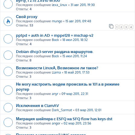
ByFly, і ZTE ZXV10 W300
Последнее сообщение
lexa_linux
«
31 авг 2011, 19:30
Ответы:
4
Свой proxy
Последнее сообщение
mungo
«
15 авг 2011, 09:48
Ответы:
53
1
2
3
4
pptpd + auth in AD + mppe128 + mschap-v2
Последнее сообщение
Bock
«
18 июл 2011, 18:32
Ответы:
4
Debian dhcp3-server раздача маршрутов.
Последнее сообщение
Bock
«
15 июл 2011, 11:24
Ответы:
8
Возможности LinuxА, Возможное ли такое?
Последнее сообщение
Llama
«
18 май 2011, 17:53
Ответы:
3
Не могу настроить модем промсвязь м 101 а в режиме
роутер
Последнее сообщение
anyr
«
09 мар 2011, 22:31
Ответы:
3
Исключения в ClamAV
Последнее сообщение
Dark_Sarmat
«
03 мар 2011, 12:01
Миграция шейпера с ESFQ на SFQ flow has keys dst
Последнее сообщение
angor
«
02 мар 2011, 23:56
Ответы:
3
Помогите с установкой VNC сервера