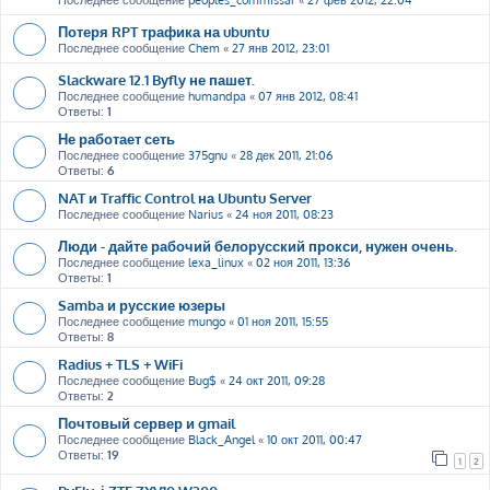
Последнее сообщение
peoples_commissar
«
27 фев 2012, 22:04
Потеря RPT трафика на ubuntu
Последнее сообщение
Chem
«
27 янв 2012, 23:01
Slackware 12.1 Byfly не пашет.
Последнее сообщение
humandpa
«
07 янв 2012, 08:41
Ответы:
1
Не работает сеть
Последнее сообщение
375gnu
«
28 дек 2011, 21:06
Ответы:
6
NAT и Traffic Control на Ubuntu Server
Последнее сообщение
Narius
«
24 ноя 2011, 08:23
Люди - дайте рабочий белорусский прокси, нужен очень.
Последнее сообщение
lexa_linux
«
02 ноя 2011, 13:36
Ответы:
1
Samba и русские юзеры
Последнее сообщение
mungo
«
01 ноя 2011, 15:55
Ответы:
8
Radius + TLS + WiFi
Последнее сообщение
Bug$
«
24 окт 2011, 09:28
Ответы:
2
Почтовый сервер и gmail
Последнее сообщение
Black_Angel
«
10 окт 2011, 00:47
Ответы:
19
1
2