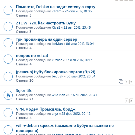
Помогите, Debian не видит сетевую карту
Последнее сообщение
verem
«
26 сен 2012, 18:05
Ответы:
5
ZTE WF720. Как настроить Byfly
Последнее сообщение
XiveZ
«
22 авг 2012, 23:45
Ответы:
3
три провайдера на один сервер
Последнее сообщение
IceMan
«
06 июл 2012, 13:04
Ответы:
4
вопрос по netcat
Последнее сообщение
kuznec
«
27 июн 2012, 10:17
Ответы:
4
[решено] byfly блокировка портов (ftp 21)
Последнее сообщение
belibak
«
30 май 2012, 20:54
Ответы:
20
1
2
3g от life
Последнее сообщение
wildMan
«
03 май 2012, 20:47
Ответы:
27
1
2
VPN, модем Промсвязь, бридж
Последнее сообщение
anyr
«
28 фев 2012, 20:42
Ответы:
4
wifi + debian squeeze (возможно бубунты всякие-не
проверено)