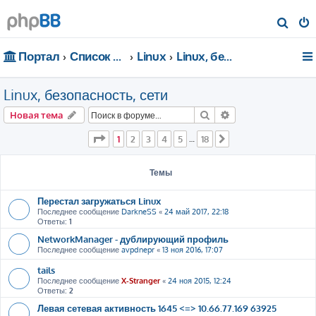
П
о
Портал
Список форумов
Linux
Linux, безопасность, сети
и
с
Linux, безопасность, сети
к
Поиск
Расширенный пои
Новая тема
Страница
1
из
18
1
2
3
4
5
18
…
След.
Темы
Перестал загружаться Linux
Последнее сообщение
DarkneSS
«
24 май 2017, 22:18
Ответы:
1
NetworkManager - дублирующий профиль
Последнее сообщение
avpdnepr
«
13 ноя 2016, 17:07
tails
Последнее сообщение
X-Stranger
«
24 ноя 2015, 12:24
Ответы:
2
Левая сетевая активность 1645 <=> 10.66.77.169 63925