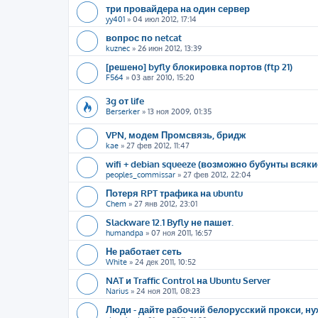
три провайдера на один сервер
yy401
»
04 июл 2012, 17:14
вопрос по netcat
kuznec
»
26 июн 2012, 13:39
[решено] byfly блокировка портов (ftp 21)
F564
»
03 авг 2010, 15:20
3g от life
Berserker
»
13 ноя 2009, 01:35
VPN, модем Промсвязь, бридж
kae
»
27 фев 2012, 11:47
wifi + debian squeeze (возможно бубунты всяк
peoples_commissar
»
27 фев 2012, 22:04
Потеря RPT трафика на ubuntu
Chem
»
27 янв 2012, 23:01
Slackware 12.1 Byfly не пашет.
humandpa
»
07 ноя 2011, 16:57
Не работает сеть
White
»
24 дек 2011, 10:52
NAT и Traffic Control на Ubuntu Server
Narius
»
24 ноя 2011, 08:23
Люди - дайте рабочий белорусский прокси, ну