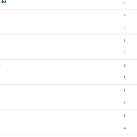
 dst
3
4
2
1
2
.
6
5
1
9
1
4