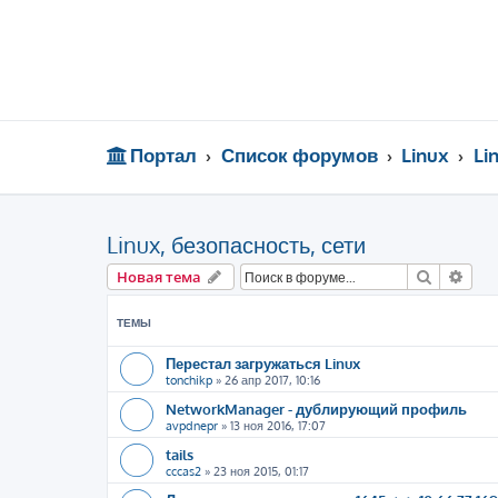
Портал
Список форумов
Linux
Li
Linux, безопасность, сети
Поиск
Рас
Новая тема
ТЕМЫ
Перестал загружаться Linux
tonchikp
»
26 апр 2017, 10:16
NetworkManager - дублирующий профиль
avpdnepr
»
13 ноя 2016, 17:07
tails
cccas2
»
23 ноя 2015, 01:17