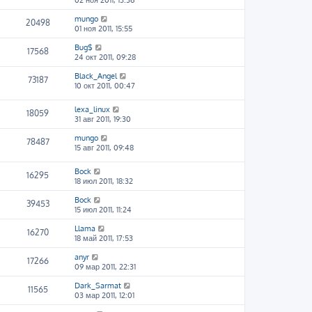
02 ноя 2011, 13:36
mungo
20498
01 ноя 2011, 15:55
Bug$
17568
24 окт 2011, 09:28
Black_Angel
73187
10 окт 2011, 00:47
lexa_linux
18059
31 авг 2011, 19:30
mungo
78487
15 авг 2011, 09:48
Bock
16295
18 июл 2011, 18:32
Bock
39453
15 июл 2011, 11:24
Llama
16270
18 май 2011, 17:53
anyr
17266
09 мар 2011, 22:31
Dark_Sarmat
11565
03 мар 2011, 12:01