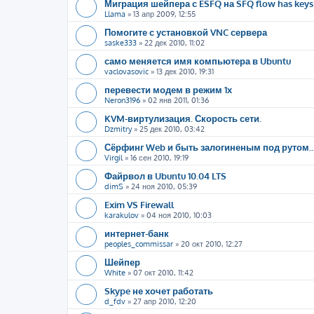
Миграция шейпера с ESFQ на SFQ flow has keys
Llama
»
13 апр 2009, 12:55
Помогите с установкой VNC сервера
saske333
»
22 дек 2010, 11:02
само меняется имя компьютера в Ubuntu
vaclovasovic
»
13 дек 2010, 19:31
перевести модем в режим 1х
Neron3196
»
02 янв 2011, 01:36
KVM-виртулизация. Скорость сети.
Dzmitry
»
25 дек 2010, 03:42
Сёрфинг Web и быть залогиненым под рутом..
Virgil
»
16 сен 2010, 19:19
Файрвол в Ubuntu 10.04 LTS
dimS
»
24 ноя 2010, 05:39
Exim VS Firewall
karakulov
»
04 ноя 2010, 10:03
интернет-банк
peoples_commissar
»
20 окт 2010, 12:27
Шейпер
White
»
07 окт 2010, 11:42
Skype не хочет работать
d_fdv
»
27 апр 2010, 12:20