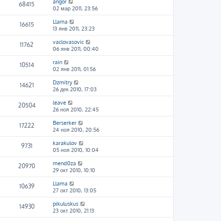
angor
68415
02 мар 2011, 23:56
Llama
16615
13 янв 2011, 23:23
vaclovasovic
11762
06 янв 2011, 00:40
rain
10514
02 янв 2011, 01:56
Dzmitry
14621
26 дек 2010, 17:03
leave
20504
26 ноя 2010, 22:45
Berserker
17222
24 ноя 2010, 20:56
karakulov
9731
05 ноя 2010, 10:04
mend0za
20970
29 окт 2010, 10:10
Llama
10639
27 окт 2010, 13:05
pikuluskus
14930
23 окт 2010, 21:13