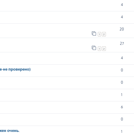
4
4
20
1
2
27
1
2
4
ие-не проверено)
0
0
1
6
0
жен очень.
1