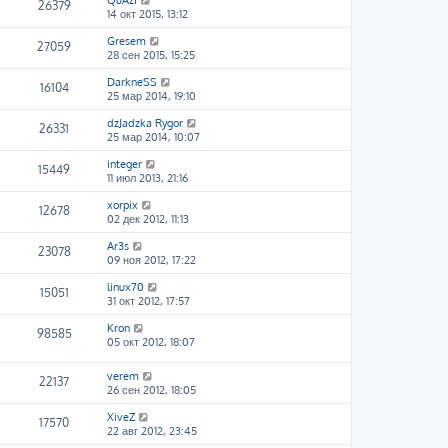
QuAzI
26379
14 окт 2015, 13:12
Gresem
27059
28 сен 2015, 15:25
DarkneSS
16104
25 мар 2014, 19:10
dzJadzka Rygor
26331
25 мар 2014, 10:07
integer
15449
11 июл 2013, 21:16
xorpix
12678
02 дек 2012, 11:13
Ar3s
23078
09 ноя 2012, 17:22
linux70
15051
31 окт 2012, 17:57
Kron
98585
05 окт 2012, 18:07
verem
22137
26 сен 2012, 18:05
XiveZ
17570
22 авг 2012, 23:45