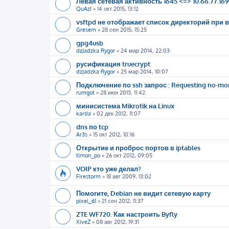
Левая сетевая активность 1645 <=> 10.66.77.16
QuAzI
»
14 окт 2015, 13:12
vsftpd не отображает список директорий пр
Gresem
»
28 сен 2015, 15:25
gpg4usb
dzJadzka Rygor
»
24 мар 2014, 22:03
русификация truecrypt
dzJadzka Rygor
»
25 мар 2014, 10:07
Подключение по ssh запрос : Requesting no-mor
rumgot
»
28 июн 2013, 11:42
минисистема Mikrotik на Linux
karda
»
02 дек 2012, 11:07
dns по tcp
Ar3s
»
15 окт 2012, 10:16
Открытие и проброс портов в iptables
timon_po
»
26 окт 2012, 09:05
VOIP кто уже делал?
Firestorm
»
18 авг 2009, 13:02
Помогите, Debian не видит сетевую карту
pixel_61
»
21 сен 2012, 11:37
ZTE WF720. Как настроить Byfly
XiveZ
»
08 авг 2012, 19:31