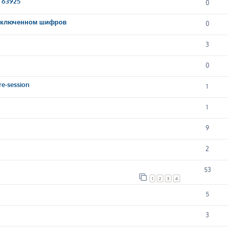
9 63925
0
и включенном шифров
0
3
0
e-session
1
1
9
2
53
1
2
3
4
5
3