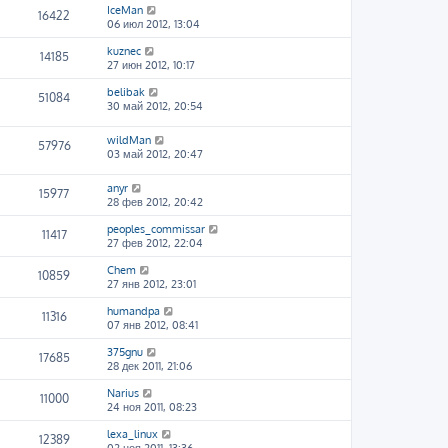
IceMan
16422
06 июл 2012, 13:04
kuznec
14185
27 июн 2012, 10:17
belibak
51084
30 май 2012, 20:54
wildMan
57976
03 май 2012, 20:47
anyr
15977
28 фев 2012, 20:42
peoples_commissar
11417
27 фев 2012, 22:04
Chem
10859
27 янв 2012, 23:01
humandpa
11316
07 янв 2012, 08:41
375gnu
17685
28 дек 2011, 21:06
Narius
11000
24 ноя 2011, 08:23
lexa_linux
12389