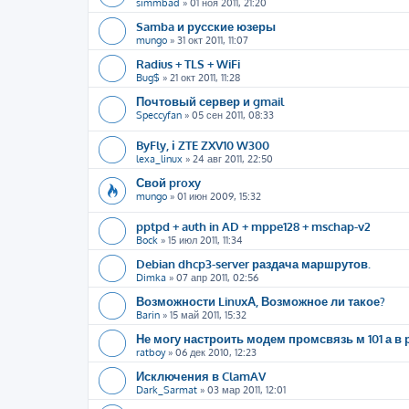
simmbad
»
01 ноя 2011, 21:20
Samba и русские юзеры
mungo
»
31 окт 2011, 11:07
Radius + TLS + WiFi
Bug$
»
21 окт 2011, 11:28
Почтовый сервер и gmail
Speccyfan
»
05 сен 2011, 08:33
ByFly, і ZTE ZXV10 W300
lexa_linux
»
24 авг 2011, 22:50
Свой proxy
mungo
»
01 июн 2009, 15:32
pptpd + auth in AD + mppe128 + mschap-v2
Bock
»
15 июл 2011, 11:34
Debian dhcp3-server раздача маршрутов.
Dimka
»
07 апр 2011, 02:56
Возможности LinuxА, Возможное ли такое?
Barin
»
15 май 2011, 15:32
Не могу настроить модем промсвязь м 101 а в
ratboy
»
06 дек 2010, 12:23
Исключения в ClamAV
Dark_Sarmat
»
03 мар 2011, 12:01