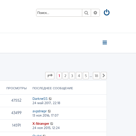
Поиск
Расширенный пои
Страница
1
из
18
1
2
3
4
5
18
…
След.
ПРОСМОТРЫ
ПОСЛЕДНЕЕ СООБЩЕНИЕ
DarkneSS
47552
24 май 2017, 22:18
avpdnepr
43499
13 ноя 2016, 17:07
X-Stranger
14591
24 ноя 2015, 12:24